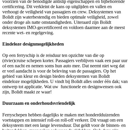
voorzien van de benodigde antislip eigenschappen en bijbehorende
certificering. Dit verkleint de kans op uitglijden en vallen en
verhoogt de veiligheid van passagiers en crew. Deksystemen van
Bolidt zijn waterbestendig en bieden optimale veiligheid, zowel
onder droge als natte omstandigheden. Uiteraard zijn Bolidt
deksystemen IMO-gecertificeerd en voldoen daarmee aan de meest
recente wet- en regelgeving.
Eindeloze designmogelijkheden
Op een ferryschip is de reisduur ten opzichte van die op
(rivier)cruise schepen korter. Passagiers verblijven vaak een paar uur
of een nacht en nemen soms hun auto mee. Dat neemt niet weg dat
er veel aandacht is voor de beleving van de passagiers. Op het
gebied van kleur en design bieden deksystemen van Bolidt
eindeloze mogelijkheden. U vindt bij Bolidt alles onder één dak; van
ontwerp tot applicatie. Wat uw functionele en designwensen ook
zijn, Bolidt maakt ze waar!
Duurzaam en onderhoudsvriendelijk
Ferryschepen hebben dagelijks te maken met honderdduizenden
voetstappen en intensief roll-on roll-off verkeer. Dit vraagt om een
deksysteem met een lange levensduur. Dat geldt voor de binnen- en