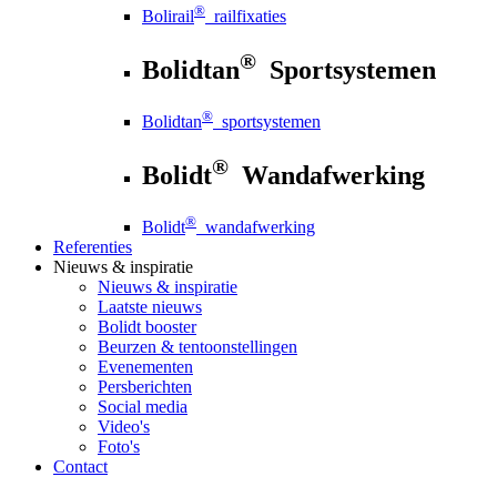
®
Bolirail
railfixaties
®
Bolidtan
Sportsystemen
®
Bolidtan
sportsystemen
®
Bolidt
Wandafwerking
®
Bolidt
wandafwerking
Referenties
Nieuws
& inspiratie
Nieuws
& inspiratie
Laatste nieuws
Bolidt booster
Beurzen & tentoonstellingen
Evenementen
Persberichten
Social media
Video's
Foto's
Contact