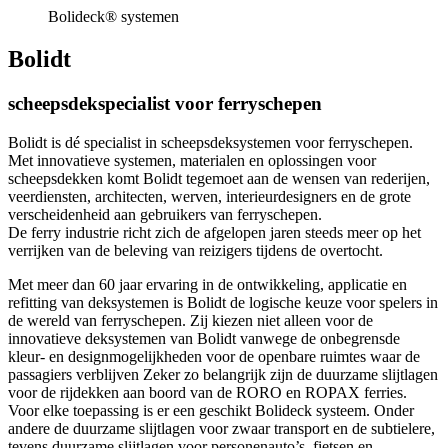
Bolideck® systemen
Bolidt
scheepsdekspecialist voor ferryschepen
Bolidt is dé specialist in scheepsdeksystemen voor ferryschepen.
Met innovatieve systemen, materialen en oplossingen voor
scheepsdekken komt Bolidt tegemoet aan de wensen van rederijen,
veerdiensten, architecten, werven, interieurdesigners en de grote
verscheidenheid aan gebruikers van ferryschepen.
De ferry industrie richt zich de afgelopen jaren steeds meer op het
verrijken van de beleving van reizigers tijdens de overtocht.
Met meer dan 60 jaar ervaring in de ontwikkeling, applicatie en
refitting van deksystemen is Bolidt de logische keuze voor spelers in
de wereld van ferryschepen. Zij kiezen niet alleen voor de
innovatieve deksystemen van Bolidt vanwege de onbegrensde
kleur- en designmogelijkheden voor de openbare ruimtes waar de
passagiers verblijven Zeker zo belangrijk zijn de duurzame slijtlagen
voor de rijdekken aan boord van de RORO en ROPAX ferries.
Voor elke toepassing is er een geschikt Bolideck systeem. Onder
andere de duurzame slijtlagen voor zwaar transport en de subtielere,
tevens duurzame slijtlagen voor personenauto’s, fietsen en