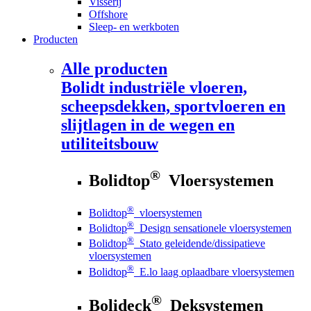
Visserij
Offshore
Sleep- en werkboten
Producten
Alle producten
Bolidt
industriële vloeren,
scheepsdekken, sportvloeren en
slijtlagen in de wegen en
utiliteitsbouw
®
Bolidtop
Vloersystemen
®
Bolidtop
vloersystemen
®
Bolidtop
Design sensationele vloersystemen
®
Bolidtop
Stato geleidende/dissipatieve
vloersystemen
®
Bolidtop
E.lo laag oplaadbare vloersystemen
®
Bolideck
Deksystemen