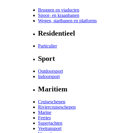
Bruggen en viaducten
Spoor- en kraanbanen
Wegen, startbanen en platforms
Residentieel
Particulier
Sport
Outdoorsport
Indoorsport
Maritiem
Cruiseschepen
Riviercruiseschepen
Marine
Ferries
Superjachten
Veetransport