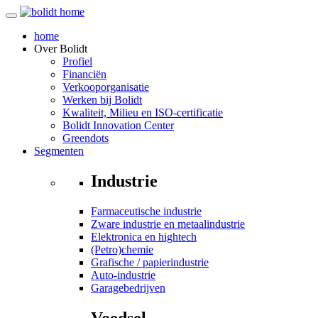
home
Over
Bolidt
Profiel
Financiën
Verkooporganisatie
Werken bij Bolidt
Kwaliteit, Milieu en ISO-certificatie
Bolidt Innovation Center
Greendots
Segmenten
Industrie
Farmaceutische industrie
Zware industrie en metaalindustrie
Elektronica en hightech
(Petro)chemie
Grafische / papierindustrie
Auto-industrie
Garagebedrijven
Voedsel