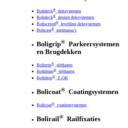
®
Bolideck
deksystemen
®
Bolideck
design deksystemen
®
Boliscreed
levelling deksystemen
®
Bolicast
gietmassa’s
®
Boligrip
Parkeersystemen
en Brugdekken
®
Boligrip
slijtlagen
®
Bolidrain
slijtlagen
®
Bolidtop
Z.OK
®
Bolicoat
Coatingsystemen
®
Bolicoat
coatingsystemen
®
Bolirail
Railfixaties