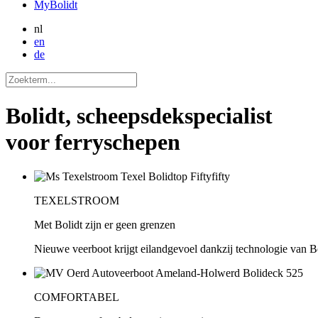
MyBolidt
nl
en
de
Bolidt, scheepsdekspecialist
voor ferryschepen
TEXELSTROOM
Met Bolidt zijn er geen grenzen
Nieuwe veerboot krijgt eilandgevoel dankzij technologie van B
COMFORTABEL