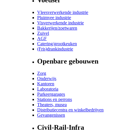
Vleesverwerkende industrie
Pluimvee industrie
Visverwerkende industrie
Bakkerijen/zoetwaren
Zuivel
AGF
Catering/grootkeuken
(Fris)drankindustrie
Openbare gebouwen
Zorg
Onderwijs
Kantoren
Laboratoria
Parkeergarages
Stations en perrons
Theaters, musea
Distributiecentra en winkelbedrijven
Gevangenissen
Civil-Rail-Infra