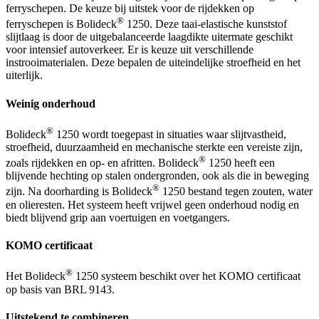
ferryschepen. De keuze bij uitstek voor de rijdekken op
®
ferryschepen is Bolideck
1250. Deze taai-elastische kunststof
slijtlaag is door de uitgebalanceerde laagdikte uitermate geschikt
voor intensief autoverkeer. Er is keuze uit verschillende
instrooimaterialen. Deze bepalen de uiteindelijke stroefheid en het
uiterlijk.
Weinig onderhoud
®
Bolideck
1250 wordt toegepast in situaties waar slijtvastheid,
stroefheid, duurzaamheid en mechanische sterkte een vereiste zijn,
®
zoals rijdekken en op- en afritten. Bolideck
1250 heeft een
blijvende hechting op stalen ondergronden, ook als die in beweging
®
zijn. Na doorharding is Bolideck
1250 bestand tegen zouten, water
en olieresten. Het systeem heeft vrijwel geen onderhoud nodig en
biedt blijvend grip aan voertuigen en voetgangers.
KOMO certificaat
®
Het Bolideck
1250 systeem beschikt over het KOMO certificaat
op basis van BRL 9143.
Uitstekend te combineren