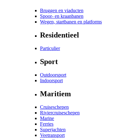
Bruggen en viaducten
Spoor- en kraanbanen
Wegen, startbanen en platforms
Residentieel
Particulier
Sport
Outdoorsport
Indoorsport
Maritiem
Cruiseschepen
Riviercruiseschepen
Marine
Ferries
Superjachten
Veetransport