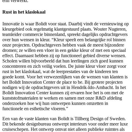
erin verwerkt.
Rust in het klaslokaal
Innovatie is waar Bolidt voor staat. Daarbij vindt de vernieuwing op
kleurgebied ook regelmatig klantgestuurd plaats. Wouter Nugteren,
teamleider commercie binnenland, spreekt dagelijks opdrachtgevers
over hun wensen in kleur. “Kleur speelt een belangrijke rol binnen
onze projecten. Opdrachtgevers hebben vaak de meest bijzondere
dromen; ze willen een vloer in een gekke kleur of met een speciaal
effect. Daarnaast hebben zij op functioneel gebied diverse wensen.
Scholen willen bijvoorbeeld dat hun leerlingen zich goed kunnen
concentreren en zich veilig voelen. De juiste kleur vloer zorgt voor
rust in het klaslokaal, wat de leerprestaties van de kinderen ten
goede komt. Voor het verwezenlijken van de wensen van klanten is
het Bolidt Innovation Center de place to be. Bij grotere projecten
nodigen wij de opdrachtgevers uit in Hendrik-Ido-Ambacht. In het
Bolidt Innovation Center kunnen zij ervaren hoe het is om met de
kunststofmaterialen te werken en samen met onze R&D afdeling
onderzoeken hoe wij hun ontwerpen kunnen omzetten in
functionele en esthetische vloeren.”
Een van de vaste klanten van Bolidt is Tillberg Design of Sweden.
Dit bekende designbureau ontwerpt interieurs voor onder meer luxe
cruiseschepen. Het ontwerp omvat niet alleen publieke ruimtes als