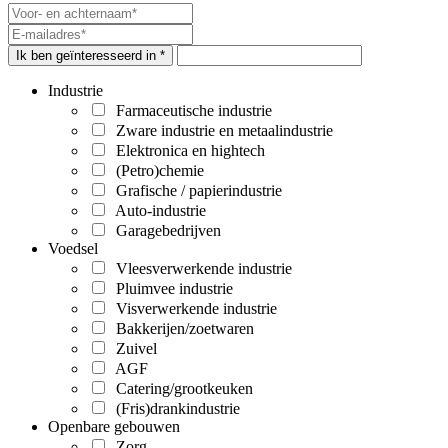
Ik ben geïnteresseerd in *
Industrie
Farmaceutische industrie
Zware industrie en metaalindustrie
Elektronica en hightech
(Petro)chemie
Grafische / papierindustrie
Auto-industrie
Garagebedrijven
Voedsel
Vleesverwerkende industrie
Pluimvee industrie
Visverwerkende industrie
Bakkerijen/zoetwaren
Zuivel
AGF
Catering/grootkeuken
(Fris)drankindustrie
Openbare gebouwen
Zorg