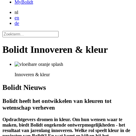
MyBolidt
nl
en
de
Bolidt Innoveren & kleur
Innoveren & kleur
Bolidt
Nieuws
Bolidt heeft het ontwikkelen van kleuren tot
wetenschap verheven
Opdrachtgevers dromen in kleur. Om hun wensen waar te
maken, biedt Bolidt ongekende ontwerpmogelijkheden - het
resultaat van jarenlang innoveren. Welke rol speelt kleur in de
projecten van Bolidt? En wat komt er kijken bij het