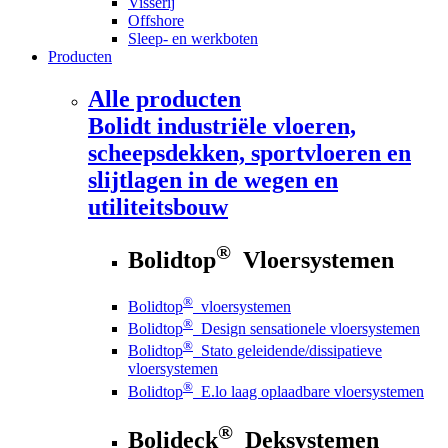
Visserij
Offshore
Sleep- en werkboten
Producten
Alle producten
Bolidt
industriële vloeren,
scheepsdekken, sportvloeren en
slijtlagen in de wegen en
utiliteitsbouw
®
Bolidtop
Vloersystemen
®
Bolidtop
vloersystemen
®
Bolidtop
Design sensationele vloersystemen
®
Bolidtop
Stato geleidende/dissipatieve
vloersystemen
®
Bolidtop
E.lo laag oplaadbare vloersystemen
®
Bolideck
Deksystemen