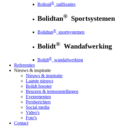
®
Bolirail
railfixaties
®
Bolidtan
Sportsystemen
®
Bolidtan
sportsystemen
®
Bolidt
Wandafwerking
®
Bolidt
wandafwerking
Referenties
Nieuws
& inspiratie
Nieuws
& inspiratie
Laatste nieuws
Bolidt booster
Beurzen & tentoonstellingen
Evenementen
Persberichten
Social media
Video's
Foto's
Contact