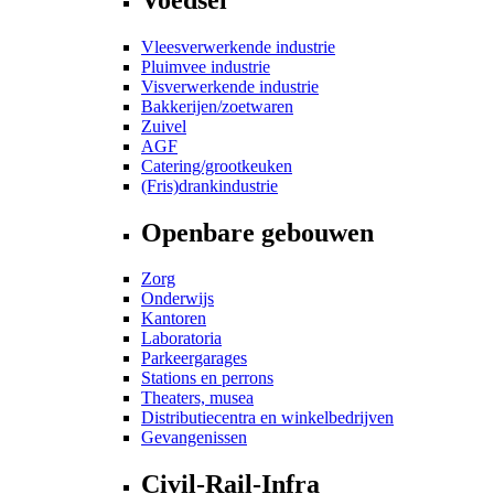
Vleesverwerkende industrie
Pluimvee industrie
Visverwerkende industrie
Bakkerijen/zoetwaren
Zuivel
AGF
Catering/grootkeuken
(Fris)drankindustrie
Openbare gebouwen
Zorg
Onderwijs
Kantoren
Laboratoria
Parkeergarages
Stations en perrons
Theaters, musea
Distributiecentra en winkelbedrijven
Gevangenissen
Civil-Rail-Infra