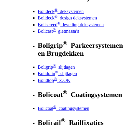
®
Bolideck
deksystemen
®
Bolideck
design deksystemen
®
Boliscreed
levelling deksystemen
®
Bolicast
gietmassa’s
®
Boligrip
Parkeersystemen
en Brugdekken
®
Boligrip
slijtlagen
®
Bolidrain
slijtlagen
®
Bolidtop
Z.OK
®
Bolicoat
Coatingsystemen
®
Bolicoat
coatingsystemen
®
Bolirail
Railfixaties