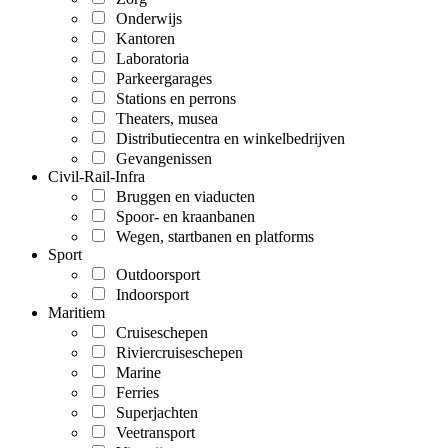
Onderwijs
Kantoren
Laboratoria
Parkeergarages
Stations en perrons
Theaters, musea
Distributiecentra en winkelbedrijven
Gevangenissen
Civil-Rail-Infra
Bruggen en viaducten
Spoor- en kraanbanen
Wegen, startbanen en platforms
Sport
Outdoorsport
Indoorsport
Maritiem
Cruiseschepen
Riviercruiseschepen
Marine
Ferries
Superjachten
Veetransport