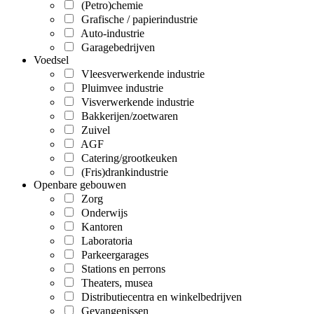
(Petro)chemie
Grafische / papierindustrie
Auto-industrie
Garagebedrijven
Voedsel
Vleesverwerkende industrie
Pluimvee industrie
Visverwerkende industrie
Bakkerijen/zoetwaren
Zuivel
AGF
Catering/grootkeuken
(Fris)drankindustrie
Openbare gebouwen
Zorg
Onderwijs
Kantoren
Laboratoria
Parkeergarages
Stations en perrons
Theaters, musea
Distributiecentra en winkelbedrijven
Gevangenissen