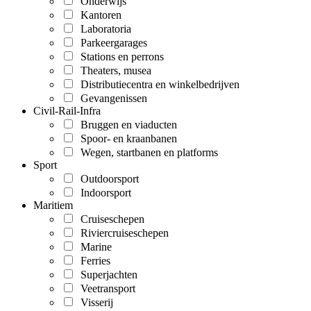
Onderwijs
Kantoren
Laboratoria
Parkeergarages
Stations en perrons
Theaters, musea
Distributiecentra en winkelbedrijven
Gevangenissen
Civil-Rail-Infra
Bruggen en viaducten
Spoor- en kraanbanen
Wegen, startbanen en platforms
Sport
Outdoorsport
Indoorsport
Maritiem
Cruiseschepen
Riviercruiseschepen
Marine
Ferries
Superjachten
Veetransport
Visserij