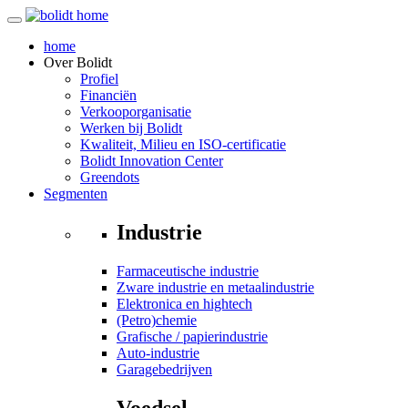
home
Over
Bolidt
Profiel
Financiën
Verkooporganisatie
Werken bij Bolidt
Kwaliteit, Milieu en ISO-certificatie
Bolidt Innovation Center
Greendots
Segmenten
Industrie
Farmaceutische industrie
Zware industrie en metaalindustrie
Elektronica en hightech
(Petro)chemie
Grafische / papierindustrie
Auto-industrie
Garagebedrijven
Voedsel