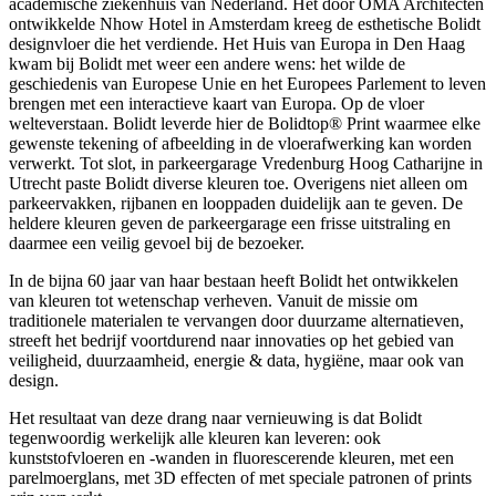
academische ziekenhuis van Nederland. Het door OMA Architecten
ontwikkelde Nhow Hotel in Amsterdam kreeg de esthetische Bolidt
designvloer die het verdiende. Het Huis van Europa in Den Haag
kwam bij Bolidt met weer een andere wens: het wilde de
geschiedenis van Europese Unie en het Europees Parlement to leven
brengen met een interactieve kaart van Europa. Op de vloer
welteverstaan. Bolidt leverde hier de Bolidtop® Print waarmee elke
gewenste tekening of afbeelding in de vloerafwerking kan worden
verwerkt. Tot slot, in parkeergarage Vredenburg Hoog Catharijne in
Utrecht paste Bolidt diverse kleuren toe. Overigens niet alleen om
parkeervakken, rijbanen en looppaden duidelijk aan te geven. De
heldere kleuren geven de parkeergarage een frisse uitstraling en
daarmee een veilig gevoel bij de bezoeker.
In de bijna 60 jaar van haar bestaan heeft Bolidt het ontwikkelen
van kleuren tot wetenschap verheven. Vanuit de missie om
traditionele materialen te vervangen door duurzame alternatieven,
streeft het bedrijf voortdurend naar innovaties op het gebied van
veiligheid, duurzaamheid, energie & data, hygiëne, maar ook van
design.
Het resultaat van deze drang naar vernieuwing is dat Bolidt
tegenwoordig werkelijk alle kleuren kan leveren: ook
kunststofvloeren en -wanden in fluorescerende kleuren, met een
parelmoerglans, met 3D effecten of met speciale patronen of prints