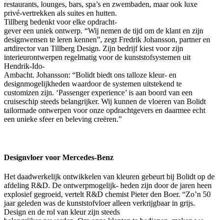
restaurants, lounges, bars, spa’s en zwembaden, maar ook luxe
privé-vertrekken als suites en hutten.
Tillberg bedenkt voor elke opdracht-
gever een uniek ontwerp. “Wij nemen de tijd om de klant en zijn
designwensen te leren kennen”, zegt Fredrik Johansson, partner en
artdirector van Tillberg Design. Zijn bedrijf kiest voor zijn
interieurontwerpen regelmatig voor de kunststofsystemen uit
Hendrik-Ido-
Ambacht. Johansson: “Bolidt biedt ons talloze kleur- en
designmogelijkheden waardoor de systemen uitstekend te
customizen zijn. ‘Passenger experience’ is aan boord van een
cruiseschip steeds belangrijker. Wij kunnen de vloeren van Bolidt
tailormade ontwerpen voor onze opdrachtgevers en daarmee echt
een unieke sfeer en beleving creëren.”
Designvloer voor Mercedes-Benz
Het daadwerkelijk ontwikkelen van kleuren gebeurt bij Bolidt op de
afdeling R&D. De ontwerpmogelijk- heden zijn door de jaren heen
explosief gegroeid, vertelt R&D chemist Pieter den Boer. “Zo’n 50
jaar geleden was de kunststofvloer alleen verkrijgbaar in grijs.
Design en de rol van kleur zijn steeds