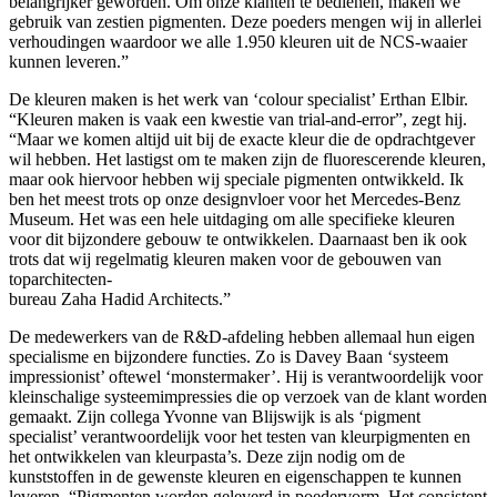
belangrijker geworden. Om onze klanten te bedienen, maken we
gebruik van zestien pigmenten. Deze poeders mengen wij in allerlei
verhoudingen waardoor we alle 1.950 kleuren uit de NCS-waaier
kunnen leveren.”
De kleuren maken is het werk van ‘colour specialist’ Erthan Elbir.
“Kleuren maken is vaak een kwestie van trial-and-error”, zegt hij.
“Maar we komen altijd uit bij de exacte kleur die de opdrachtgever
wil hebben. Het lastigst om te maken zijn de fluorescerende kleuren,
maar ook hiervoor hebben wij speciale pigmenten ontwikkeld. Ik
ben het meest trots op onze designvloer voor het Mercedes-Benz
Museum. Het was een hele uitdaging om alle specifieke kleuren
voor dit bijzondere gebouw te ontwikkelen. Daarnaast ben ik ook
trots dat wij regelmatig kleuren maken voor de gebouwen van
toparchitecten-
bureau Zaha Hadid Architects.”
De medewerkers van de R&D-afdeling hebben allemaal hun eigen
specialisme en bijzondere functies. Zo is Davey Baan ‘systeem
impressionist’ oftewel ‘monstermaker’. Hij is verantwoordelijk voor
kleinschalige systeemimpressies die op verzoek van de klant worden
gemaakt. Zijn collega Yvonne van Blijswijk is als ‘pigment
specialist’ verantwoordelijk voor het testen van kleurpigmenten en
het ontwikkelen van kleurpasta’s. Deze zijn nodig om de
kunststoffen in de gewenste kleuren en eigenschappen te kunnen
leveren. “Pigmenten worden geleverd in poedervorm. Het consistent