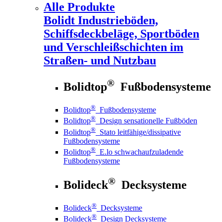
Alle Produkte
Bolidt
Industrieböden,
Schiffsdeckbeläge, Sportböden
und Verschleißschichten im
Straßen- und Nutzbau
®
Bolidtop
Fußbodensysteme
®
Bolidtop
Fußbodensysteme
®
Bolidtop
Design sensationelle Fußböden
®
Bolidtop
Stato leitfähige/dissipative
Fußbodensysteme
®
Bolidtop
E.lo schwachaufzuladende
Fußbodensysteme
®
Bolideck
Decksysteme
®
Bolideck
Decksysteme
®
Bolideck
Design Decksysteme