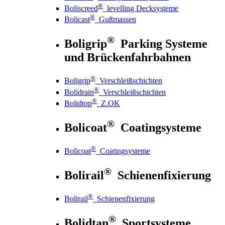
®
Boliscreed
levelling Decksysteme
®
Bolicast
Gußmassen
®
Boligrip
Parking Systeme
und Brückenfahrbahnen
®
Boligrip
Verschleißschichten
®
Bolidrain
Verschleißschichten
®
Bolidtop
Z.OK
®
Bolicoat
Coatingsysteme
®
Bolicoat
Coatingsysteme
®
Bolirail
Schienenfixierung
®
Bolirail
Schienenfixierung
®
Bolidtan
Sportsysteme