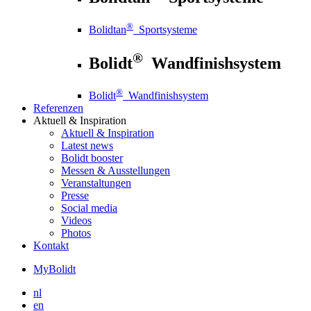
®
Bolidtan
Sportsysteme
®
Bolidt
Wandfinishsystem
®
Bolidt
Wandfinishsystem
Referenzen
Aktuell
& Inspiration
Aktuell
& Inspiration
Latest news
Bolidt booster
Messen & Ausstellungen
Veranstaltungen
Presse
Social media
Videos
Photos
Kontakt
MyBolidt
nl
en