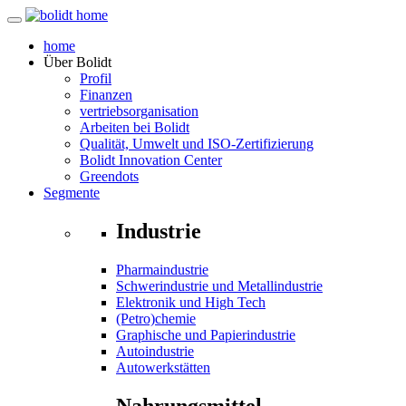
home
Über
Bolidt
Profil
Finanzen
vertriebsorganisation
Arbeiten bei Bolidt
Qualität, Umwelt und ISO-Zertifizierung
Bolidt Innovation Center
Greendots
Segmente
Industrie
Pharmaindustrie
Schwerindustrie und Metallindustrie
Elektronik und High Tech
(Petro)chemie
Graphische und Papierindustrie
Autoindustrie
Autowerkstätten
Nahrungsmittel