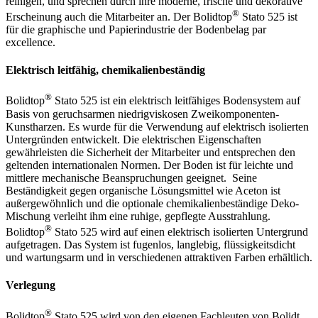
reinigen, und sprechen durch ihre moderne, frische und dekorative
®
Erscheinung auch die Mitarbeiter an. Der Bolidtop
Stato 525 ist
für die graphische und Papierindustrie der Bodenbelag par
excellence.
Elektrisch leitfähig, chemikalienbeständig
®
Bolidtop
Stato 525 ist ein elektrisch leitfähiges Bodensystem auf
Basis von geruchsarmen niedrigviskosen Zweikomponenten-
Kunstharzen. Es wurde für die Verwendung auf elektrisch isolierten
Untergründen entwickelt. Die elektrischen Eigenschaften
gewährleisten die Sicherheit der Mitarbeiter und entsprechen den
geltenden internationalen Normen. Der Boden ist für leichte und
mittlere mechanische Beanspruchungen geeignet. Seine
Beständigkeit gegen organische Lösungsmittel wie Aceton ist
außergewöhnlich und die optionale chemikalienbeständige Deko-
Mischung verleiht ihm eine ruhige, gepflegte Ausstrahlung.
®
Bolidtop
Stato 525 wird auf einen elektrisch isolierten Untergrund
aufgetragen. Das System ist fugenlos, langlebig, flüssigkeitsdicht
und wartungsarm und in verschiedenen attraktiven Farben erhältlich.
Verlegung
®
Bolidtop
Stato 525 wird von den eigenen Fachleuten von Bolidt