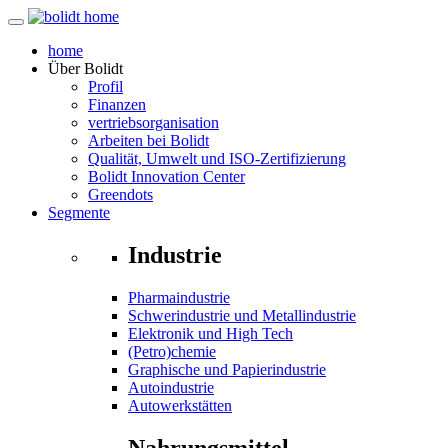
home
Über
Bolidt
Profil
Finanzen
vertriebsorganisation
Arbeiten bei Bolidt
Qualität, Umwelt und ISO-Zertifizierung
Bolidt Innovation Center
Greendots
Segmente
Industrie
Pharmaindustrie
Schwerindustrie und Metallindustrie
Elektronik und High Tech
(Petro)chemie
Graphische und Papierindustrie
Autoindustrie
Autowerkstätten
Nahrungsmittel