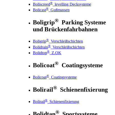
®
Boliscreed
levelling Decksysteme
®
Bolicast
Gußmassen
®
Boligrip
Parking Systeme
und Brückenfahrbahnen
®
Boligrip
Verschleißschichten
®
Bolidrain
Verschleißschichten
®
Bolidtop
Z.OK
®
Bolicoat
Coatingsysteme
®
Bolicoat
Coatingsysteme
®
Bolirail
Schienenfixierung
®
Bolirail
Schienenfixierung
®
Bolidtan
Sportsysteme