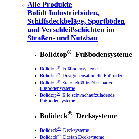
Alle Produkte
Bolidt
Industrieböden,
Schiffsdeckbeläge, Sportböden
und Verschleißschichten im
Straßen- und Nutzbau
®
Bolidtop
Fußbodensysteme
®
Bolidtop
Fußbodensysteme
®
Bolidtop
Design sensationelle Fußböden
®
Bolidtop
Stato leitfähige/dissipative
Fußbodensysteme
®
Bolidtop
E.lo schwachaufzuladende
Fußbodensysteme
®
Bolideck
Decksysteme
®
Bolideck
Decksysteme
®
Bolideck
Design Decksysteme