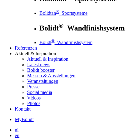
®
Bolidtan
Sportsysteme
®
Bolidt
Wandfinishsystem
®
Bolidt
Wandfinishsystem
Referenzen
Aktuell
& Inspiration
Aktuell
& Inspiration
Latest news
Bolidt booster
Messen & Ausstellungen
Veranstaltungen
Presse
Social media
Videos
Photos
Kontakt
MyBolidt
nl
en