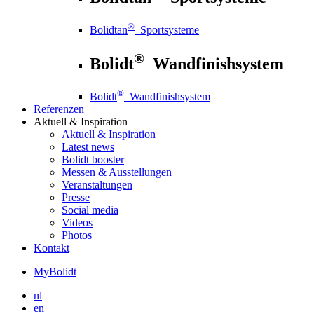
®
Bolidtan
Sportsysteme
®
Bolidt
Wandfinishsystem
®
Bolidt
Wandfinishsystem
Referenzen
Aktuell
& Inspiration
Aktuell
& Inspiration
Latest news
Bolidt booster
Messen & Ausstellungen
Veranstaltungen
Presse
Social media
Videos
Photos
Kontakt
MyBolidt
nl
en