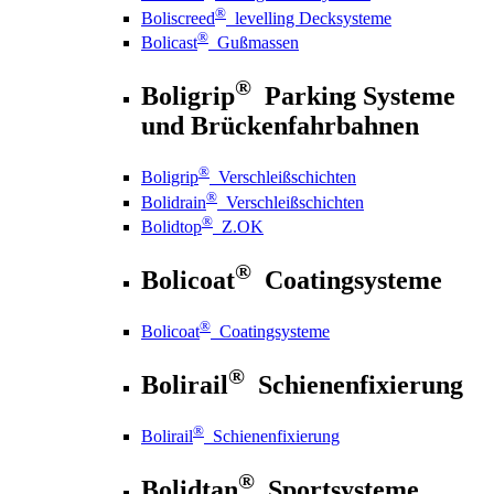
®
Boliscreed
levelling Decksysteme
®
Bolicast
Gußmassen
®
Boligrip
Parking Systeme
und Brückenfahrbahnen
®
Boligrip
Verschleißschichten
®
Bolidrain
Verschleißschichten
®
Bolidtop
Z.OK
®
Bolicoat
Coatingsysteme
®
Bolicoat
Coatingsysteme
®
Bolirail
Schienenfixierung
®
Bolirail
Schienenfixierung
®
Bolidtan
Sportsysteme