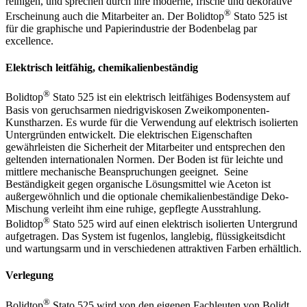
reinigen, und sprechen durch ihre moderne, frische und dekorative
®
Erscheinung auch die Mitarbeiter an. Der Bolidtop
Stato 525 ist
für die graphische und Papierindustrie der Bodenbelag par
excellence.
Elektrisch leitfähig, chemikalienbeständig
®
Bolidtop
Stato 525 ist ein elektrisch leitfähiges Bodensystem auf
Basis von geruchsarmen niedrigviskosen Zweikomponenten-
Kunstharzen. Es wurde für die Verwendung auf elektrisch isolierten
Untergründen entwickelt. Die elektrischen Eigenschaften
gewährleisten die Sicherheit der Mitarbeiter und entsprechen den
geltenden internationalen Normen. Der Boden ist für leichte und
mittlere mechanische Beanspruchungen geeignet. Seine
Beständigkeit gegen organische Lösungsmittel wie Aceton ist
außergewöhnlich und die optionale chemikalienbeständige Deko-
Mischung verleiht ihm eine ruhige, gepflegte Ausstrahlung.
®
Bolidtop
Stato 525 wird auf einen elektrisch isolierten Untergrund
aufgetragen. Das System ist fugenlos, langlebig, flüssigkeitsdicht
und wartungsarm und in verschiedenen attraktiven Farben erhältlich.
Verlegung
®
Bolidtop
Stato 525 wird von den eigenen Fachleuten von Bolidt