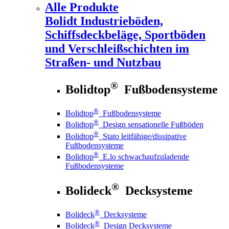
Alle Produkte
Bolidt
Industrieböden,
Schiffsdeckbeläge, Sportböden
und Verschleißschichten im
Straßen- und Nutzbau
®
Bolidtop
Fußbodensysteme
®
Bolidtop
Fußbodensysteme
®
Bolidtop
Design sensationelle Fußböden
®
Bolidtop
Stato leitfähige/dissipative
Fußbodensysteme
®
Bolidtop
E.lo schwachaufzuladende
Fußbodensysteme
®
Bolideck
Decksysteme
®
Bolideck
Decksysteme
®
Bolideck
Design Decksysteme