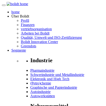
home
Über
Bolidt
Profil
Finanzen
vertriebsorganisation
Arbeiten bei Bolidt
Qualität, Umwelt und ISO-Zertifizierung
Bolidt Innovation Center
Greendots
Segmente
Industrie
Pharmaindustrie
Schwerindustrie und Metallindustrie
Elektronik und High Tech
(Petro)chemie
Graphische und Papierindustrie
Autoindustrie
Autowerkstätten
Nahrungsmittel