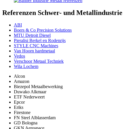
Referenzen
Schwer- und Metallindustrie
ABI
Boers & Co Precision Solutions
MTU Detroit Diesel
Pieralisi Berkel en Rodenrij
s
STYLE CNC Machines
Van Hoorn hardmetaal
Vedos
Verschoor Metaal Techniek
Wila Lochem
Alcon
Amazon
Biezepol Metaalbewerking
Duwako Alkmaar
ETF Nederweert
Epcor
Eriks
Firestone
FN Steel Alblasserdam
GD Bologna
GKN Aerospace