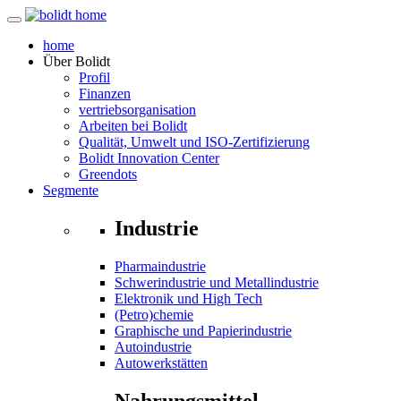
home
Über
Bolidt
Profil
Finanzen
vertriebsorganisation
Arbeiten bei Bolidt
Qualität, Umwelt und ISO-Zertifizierung
Bolidt Innovation Center
Greendots
Segmente
Industrie
Pharmaindustrie
Schwerindustrie und Metallindustrie
Elektronik und High Tech
(Petro)chemie
Graphische und Papierindustrie
Autoindustrie
Autowerkstätten
Nahrungsmittel