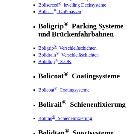
®
Boliscreed
levelling Decksysteme
®
Bolicast
Gußmassen
®
Boligrip
Parking Systeme
und Brückenfahrbahnen
®
Boligrip
Verschleißschichten
®
Bolidrain
Verschleißschichten
®
Bolidtop
Z.OK
®
Bolicoat
Coatingsysteme
®
Bolicoat
Coatingsysteme
®
Bolirail
Schienenfixierung
®
Bolirail
Schienenfixierung
®
Bolidtan
Sportsysteme