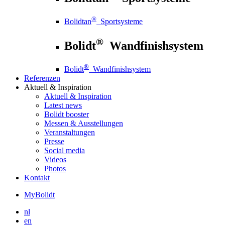
®
Bolidtan
Sportsysteme
®
Bolidt
Wandfinishsystem
®
Bolidt
Wandfinishsystem
Referenzen
Aktuell
& Inspiration
Aktuell
& Inspiration
Latest news
Bolidt booster
Messen & Ausstellungen
Veranstaltungen
Presse
Social media
Videos
Photos
Kontakt
MyBolidt
nl
en