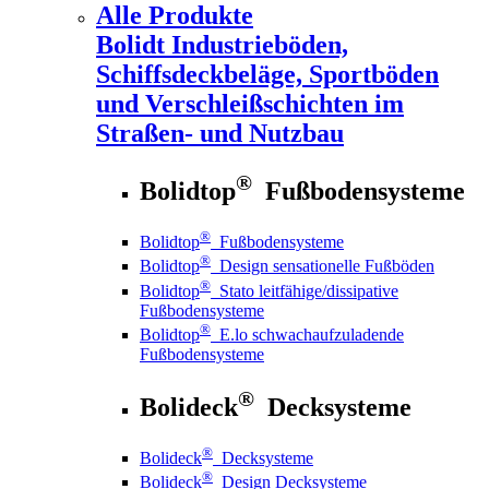
Alle Produkte
Bolidt
Industrieböden,
Schiffsdeckbeläge, Sportböden
und Verschleißschichten im
Straßen- und Nutzbau
®
Bolidtop
Fußbodensysteme
®
Bolidtop
Fußbodensysteme
®
Bolidtop
Design sensationelle Fußböden
®
Bolidtop
Stato leitfähige/dissipative
Fußbodensysteme
®
Bolidtop
E.lo schwachaufzuladende
Fußbodensysteme
®
Bolideck
Decksysteme
®
Bolideck
Decksysteme
®
Bolideck
Design Decksysteme