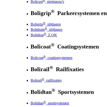
®
Bolicast
gietmassa’s
®
Boligrip
Parkeersystemen en
®
Boligrip
slijtlagen
®
Bolidrain
slijtlagen
®
Bolidtop
Z.OK
®
Bolicoat
Coatingsystemen
®
Bolicoat
coatingsystemen
®
Bolirail
Railfixaties
®
Bolirail
railfixaties
®
Bolidtan
Sportsystemen
®
Bolidtan
sportsystemen