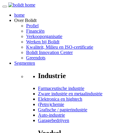
home
Over
Bolidt
Profiel
Financiën
Verkooporganisatie
Werken bij Bolidt
Kwaliteit, Milieu en ISO-certificatie
Bolidt Innovation Center
Greendots
Segmenten
Industrie
Farmaceutische industrie
Zware industrie en metaalindustrie
Elektronica en hightech
(Petro)chemie
Grafische / papierindustrie
Auto-industrie
Garagebedrijven
Voedsel