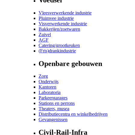
Vleesverwerkende industrie
Pluimvee industrie
Visverwerkende industrie
Bakkerijen/zoetwaren
Zuivel
AGF
Catering/grootkeuken
(Fris)drankindustrie
Openbare gebouwen
Zorg
Onderwijs
Kantoren
Laboratoria
Parkeergarages
Stations en perrons
Theaters, musea
Distributiecentra en winkelbedrijven
Gevangenissen
Civil-Rail-Infra