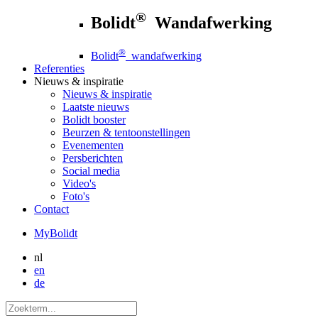
®
Bolidt
Wandafwerking
®
Bolidt
wandafwerking
Referenties
Nieuws
& inspiratie
Nieuws
& inspiratie
Laatste nieuws
Bolidt booster
Beurzen & tentoonstellingen
Evenementen
Persberichten
Social media
Video's
Foto's
Contact
MyBolidt
nl
en
de