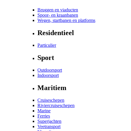
Bruggen en viaducten
Spoor- en kraanbanen
Wegen, startbanen en platforms
Residentieel
Particulier
Sport
Outdoorsport
Indoorsport
Maritiem
Cruiseschepen
Riviercruiseschepen
Marine
Ferries
Superjachten
Veetransport