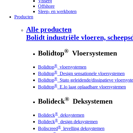
Visserij
Offshore
Sleep- en werkboten
Producten
Alle producten
Bolidt
industriële vloeren, scheepsd
®
Bolidtop
Vloersystemen
®
Bolidtop
vloersystemen
®
Bolidtop
Design sensationele vloersystemen
®
Bolidtop
Stato geleidende/dissipatieve vloersys
®
Bolidtop
E.lo laag oplaadbare vloersystemen
®
Bolideck
Deksystemen
®
Bolideck
deksystemen
®
Bolideck
design deksystemen
®
Boliscreed
levelling deksystemen