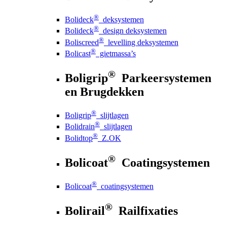
®
Bolideck
deksystemen
®
Bolideck
design deksystemen
®
Boliscreed
levelling deksystemen
®
Bolicast
gietmassa’s
®
Boligrip
Parkeersystemen
en Brugdekken
®
Boligrip
slijtlagen
®
Bolidrain
slijtlagen
®
Bolidtop
Z.OK
®
Bolicoat
Coatingsystemen
®
Bolicoat
coatingsystemen
®
Bolirail
Railfixaties