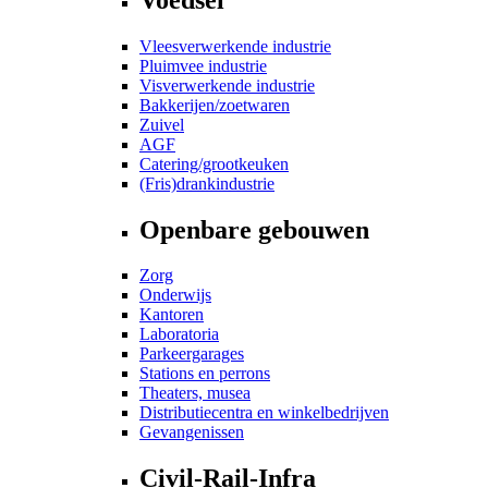
Vleesverwerkende industrie
Pluimvee industrie
Visverwerkende industrie
Bakkerijen/zoetwaren
Zuivel
AGF
Catering/grootkeuken
(Fris)drankindustrie
Openbare gebouwen
Zorg
Onderwijs
Kantoren
Laboratoria
Parkeergarages
Stations en perrons
Theaters, musea
Distributiecentra en winkelbedrijven
Gevangenissen
Civil-Rail-Infra