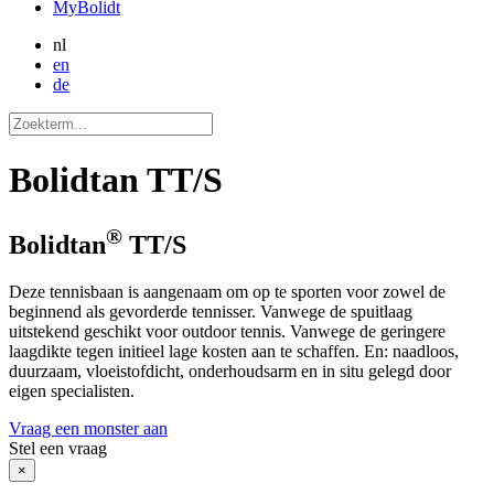
MyBolidt
nl
en
de
Bolidtan TT/S
®
Bolidtan
TT/S
Deze tennisbaan is aangenaam om op te sporten voor zowel de
beginnend als gevorderde tennisser. Vanwege de spuitlaag
uitstekend geschikt voor outdoor tennis. Vanwege de geringere
laagdikte tegen initieel lage kosten aan te schaffen. En: naadloos,
duurzaam, vloeistofdicht, onderhoudsarm en in situ gelegd door
eigen specialisten.
Vraag een monster aan
Stel een vraag
×