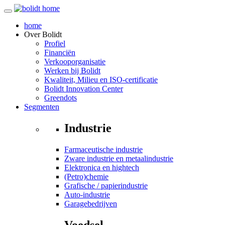
home
Over
Bolidt
Profiel
Financiën
Verkooporganisatie
Werken bij Bolidt
Kwaliteit, Milieu en ISO-certificatie
Bolidt Innovation Center
Greendots
Segmenten
Industrie
Farmaceutische industrie
Zware industrie en metaalindustrie
Elektronica en hightech
(Petro)chemie
Grafische / papierindustrie
Auto-industrie
Garagebedrijven
Voedsel