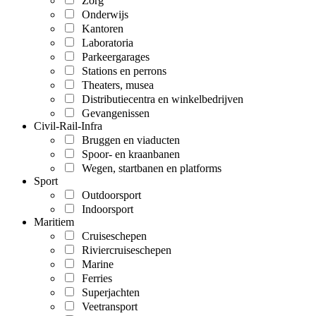
Zorg
Onderwijs
Kantoren
Laboratoria
Parkeergarages
Stations en perrons
Theaters, musea
Distributiecentra en winkelbedrijven
Gevangenissen
Civil-Rail-Infra
Bruggen en viaducten
Spoor- en kraanbanen
Wegen, startbanen en platforms
Sport
Outdoorsport
Indoorsport
Maritiem
Cruiseschepen
Riviercruiseschepen
Marine
Ferries
Superjachten
Veetransport