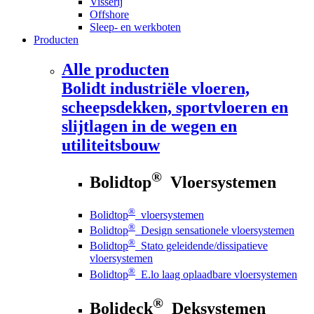
Visserij
Offshore
Sleep- en werkboten
Producten
Alle producten
Bolidt
industriële vloeren,
scheepsdekken, sportvloeren en
slijtlagen in de wegen en
utiliteitsbouw
®
Bolidtop
Vloersystemen
®
Bolidtop
vloersystemen
®
Bolidtop
Design sensationele vloersystemen
®
Bolidtop
Stato geleidende/dissipatieve
vloersystemen
®
Bolidtop
E.lo laag oplaadbare vloersystemen
®
Bolideck
Deksystemen