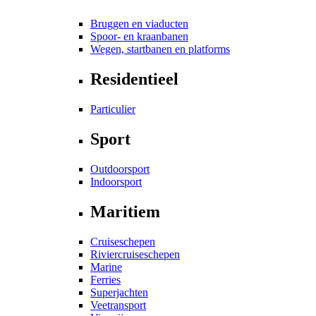
Bruggen en viaducten
Spoor- en kraanbanen
Wegen, startbanen en platforms
Residentieel
Particulier
Sport
Outdoorsport
Indoorsport
Maritiem
Cruiseschepen
Riviercruiseschepen
Marine
Ferries
Superjachten
Veetransport