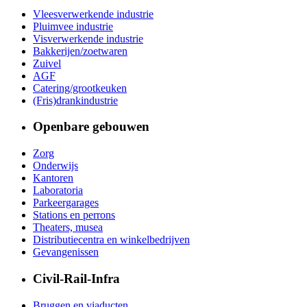
Vleesverwerkende industrie
Pluimvee industrie
Visverwerkende industrie
Bakkerijen/zoetwaren
Zuivel
AGF
Catering/grootkeuken
(Fris)drankindustrie
Openbare gebouwen
Zorg
Onderwijs
Kantoren
Laboratoria
Parkeergarages
Stations en perrons
Theaters, musea
Distributiecentra en winkelbedrijven
Gevangenissen
Civil-Rail-Infra
Bruggen en viaducten