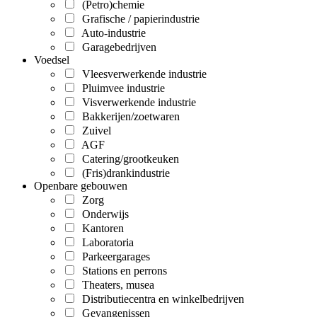
(Petro)chemie
Grafische / papierindustrie
Auto-industrie
Garagebedrijven
Voedsel
Vleesverwerkende industrie
Pluimvee industrie
Visverwerkende industrie
Bakkerijen/zoetwaren
Zuivel
AGF
Catering/grootkeuken
(Fris)drankindustrie
Openbare gebouwen
Zorg
Onderwijs
Kantoren
Laboratoria
Parkeergarages
Stations en perrons
Theaters, musea
Distributiecentra en winkelbedrijven
Gevangenissen