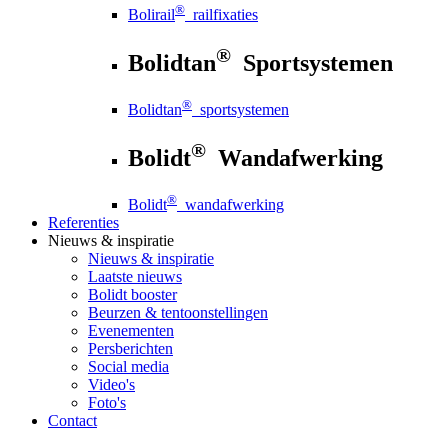
®
Bolirail
railfixaties
®
Bolidtan
Sportsystemen
®
Bolidtan
sportsystemen
®
Bolidt
Wandafwerking
®
Bolidt
wandafwerking
Referenties
Nieuws
& inspiratie
Nieuws
& inspiratie
Laatste nieuws
Bolidt booster
Beurzen & tentoonstellingen
Evenementen
Persberichten
Social media
Video's
Foto's
Contact