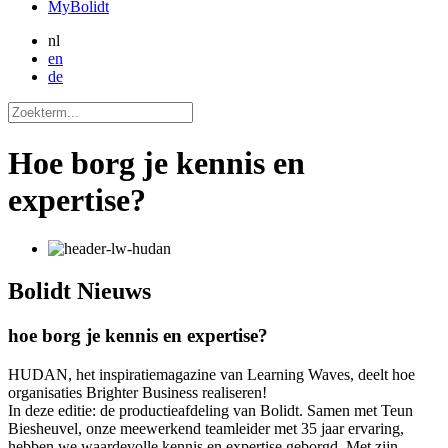
MyBolidt
nl
en
de
Hoe borg je kennis en
expertise?
Bolidt
Nieuws
hoe borg je kennis en expertise?
HUDAN, het inspiratiemagazine van Learning Waves, deelt hoe
organisaties Brighter Business realiseren!
In deze editie: de productieafdeling van Bolidt. Samen met Teun
Biesheuvel, onze meewerkend teamleider met 35 jaar ervaring,
hebben we waardevolle kennis en expertise geborgd. Met zijn