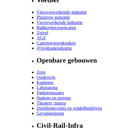
Vleesverwerkende industrie
Pluimvee industrie
Visverwerkende industrie
Bakkerijen/zoetwaren
Zuivel
AGF
Catering/grootkeuken
(Fris)drankindustrie
Openbare gebouwen
Zorg
Onderwijs
Kantoren
Laboratoria
Parkeergarages
Stations en perrons
Theaters, musea
Distributiecentra en winkelbedrijven
Gevangenissen
Civil-Rail-Infra