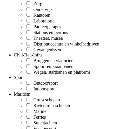
Zorg
Onderwijs
Kantoren
Laboratoria
Parkeergarages
Stations en perrons
Theaters, musea
Distributiecentra en winkelbedrijven
Gevangenissen
Civil-Rail-Infra
Bruggen en viaducten
Spoor- en kraanbanen
Wegen, startbanen en platforms
Sport
Outdoorsport
Indoorsport
Maritiem
Cruiseschepen
Riviercruiseschepen
Marine
Ferries
Superjachten
Veetransport