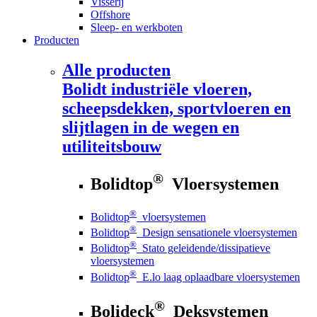
Visserij
Offshore
Sleep- en werkboten
Producten
Alle producten
Bolidt
industriële vloeren,
scheepsdekken, sportvloeren en
slijtlagen in de wegen en
utiliteitsbouw
®
Bolidtop
Vloersystemen
®
Bolidtop
vloersystemen
®
Bolidtop
Design sensationele vloersystemen
®
Bolidtop
Stato geleidende/dissipatieve
vloersystemen
®
Bolidtop
E.lo laag oplaadbare vloersystemen
®
Bolideck
Deksystemen