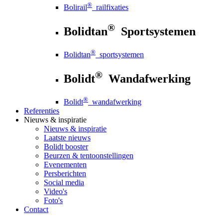
®
Bolirail
railfixaties
®
Bolidtan
Sportsystemen
®
Bolidtan
sportsystemen
®
Bolidt
Wandafwerking
®
Bolidt
wandafwerking
Referenties
Nieuws
& inspiratie
Nieuws
& inspiratie
Laatste nieuws
Bolidt booster
Beurzen & tentoonstellingen
Evenementen
Persberichten
Social media
Video's
Foto's
Contact