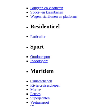
Bruggen en viaducten
Spoor- en kraanbanen
Wegen, startbanen en platforms
Residentieel
Particulier
Sport
Outdoorsport
Indoorsport
Maritiem
Cruiseschepen
Riviercruiseschepen
Marine
Ferries
Superjachten
Veetransport