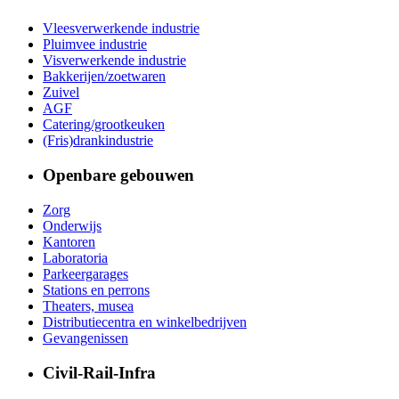
Vleesverwerkende industrie
Pluimvee industrie
Visverwerkende industrie
Bakkerijen/zoetwaren
Zuivel
AGF
Catering/grootkeuken
(Fris)drankindustrie
Openbare gebouwen
Zorg
Onderwijs
Kantoren
Laboratoria
Parkeergarages
Stations en perrons
Theaters, musea
Distributiecentra en winkelbedrijven
Gevangenissen
Civil-Rail-Infra