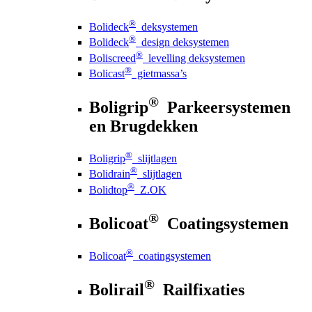
®
Bolideck
deksystemen
®
Bolideck
design deksystemen
®
Boliscreed
levelling deksystemen
®
Bolicast
gietmassa’s
®
Boligrip
Parkeersystemen
en Brugdekken
®
Boligrip
slijtlagen
®
Bolidrain
slijtlagen
®
Bolidtop
Z.OK
®
Bolicoat
Coatingsystemen
®
Bolicoat
coatingsystemen
®
Bolirail
Railfixaties