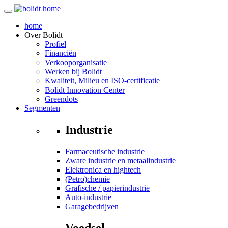
home
Over
Bolidt
Profiel
Financiën
Verkooporganisatie
Werken bij Bolidt
Kwaliteit, Milieu en ISO-certificatie
Bolidt Innovation Center
Greendots
Segmenten
Industrie
Farmaceutische industrie
Zware industrie en metaalindustrie
Elektronica en hightech
(Petro)chemie
Grafische / papierindustrie
Auto-industrie
Garagebedrijven
Voedsel