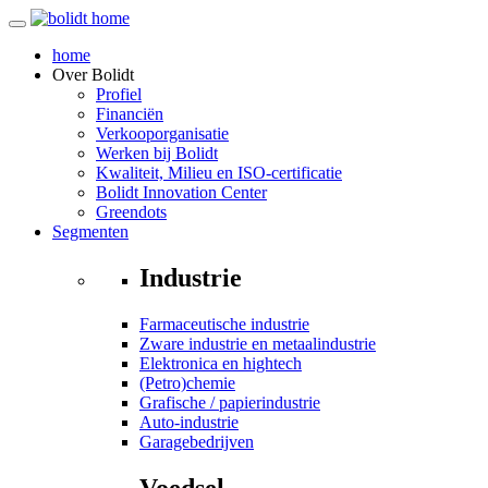
home
Over
Bolidt
Profiel
Financiën
Verkooporganisatie
Werken bij Bolidt
Kwaliteit, Milieu en ISO-certificatie
Bolidt Innovation Center
Greendots
Segmenten
Industrie
Farmaceutische industrie
Zware industrie en metaalindustrie
Elektronica en hightech
(Petro)chemie
Grafische / papierindustrie
Auto-industrie
Garagebedrijven
Voedsel