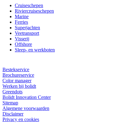
Cruiseschepen
Riviercruiseschepen
Marine
Ferries
Superjachten
Veetransport
Visserij
Offshore
Sleep- en werkboten
Bestekservice
Brochureservice
Color manager
Werken bij bolidt
Greendots
Bolidt Innovation Center
Sitemap
Algemene voorwaarden
Disclaimer
Privacy en cookies