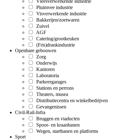
Vleesverwerkende industrie
Pluimvee industrie
Visverwerkende industrie
Bakkerijen/zoetwaren
Zuivel
AGF
Catering/grootkeuken
(Fris)drankindustrie
Openbare gebouwen
Zorg
Onderwijs
Kantoren
Laboratoria
Parkeergarages
Stations en perrons
Theaters, musea
Distributiecentra en winkelbedrijven
Gevangenissen
Civil-Rail-Infra
Bruggen en viaducten
Spoor- en kraanbanen
Wegen, startbanen en platforms
Sport