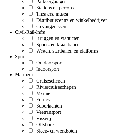
Parkeergarages
Stations en perrons
Theaters, musea
Distributiecentra en winkelbedrijven
Gevangenissen
Civil-Rail-Infra
Bruggen en viaducten
Spoor- en kraanbanen
Wegen, startbanen en platforms
Sport
Outdoorsport
Indoorsport
Maritiem
Cruiseschepen
Riviercruiseschepen
Marine
Ferries
Superjachten
Veetransport
Visserij
Offshore
Sleep- en werkboten