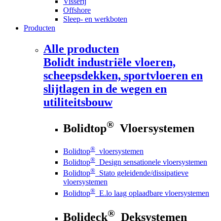
Visserij
Offshore
Sleep- en werkboten
Producten
Alle producten
Bolidt
industriële vloeren,
scheepsdekken, sportvloeren en
slijtlagen in de wegen en
utiliteitsbouw
®
Bolidtop
Vloersystemen
®
Bolidtop
vloersystemen
®
Bolidtop
Design sensationele vloersystemen
®
Bolidtop
Stato geleidende/dissipatieve
vloersystemen
®
Bolidtop
E.lo laag oplaadbare vloersystemen
®
Bolideck
Deksystemen