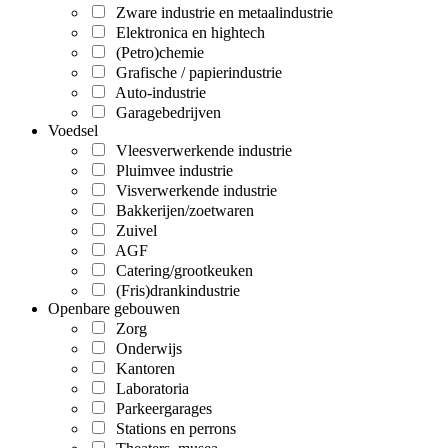
Zware industrie en metaalindustrie
Elektronica en hightech
(Petro)chemie
Grafische / papierindustrie
Auto-industrie
Garagebedrijven
Voedsel
Vleesverwerkende industrie
Pluimvee industrie
Visverwerkende industrie
Bakkerijen/zoetwaren
Zuivel
AGF
Catering/grootkeuken
(Fris)drankindustrie
Openbare gebouwen
Zorg
Onderwijs
Kantoren
Laboratoria
Parkeergarages
Stations en perrons