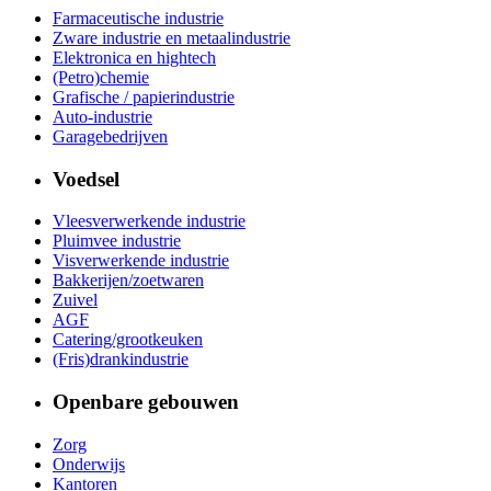
Farmaceutische industrie
Zware industrie en metaalindustrie
Elektronica en hightech
(Petro)chemie
Grafische / papierindustrie
Auto-industrie
Garagebedrijven
Voedsel
Vleesverwerkende industrie
Pluimvee industrie
Visverwerkende industrie
Bakkerijen/zoetwaren
Zuivel
AGF
Catering/grootkeuken
(Fris)drankindustrie
Openbare gebouwen
Zorg
Onderwijs
Kantoren