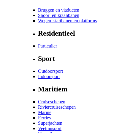
Bruggen en viaducten
Spoor- en kraanbanen
Wegen, startbanen en platforms
Residentieel
Particulier
Sport
Outdoorsport
Indoorsport
Maritiem
Cruiseschepen
Riviercruiseschepen
Marine
Ferries
Superjachten
Veetransport