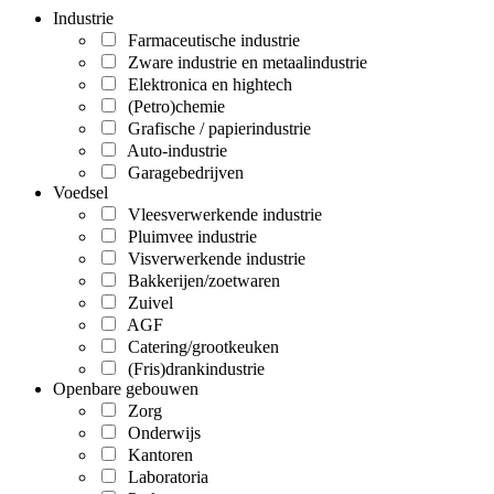
Industrie
Farmaceutische industrie
Zware industrie en metaalindustrie
Elektronica en hightech
(Petro)chemie
Grafische / papierindustrie
Auto-industrie
Garagebedrijven
Voedsel
Vleesverwerkende industrie
Pluimvee industrie
Visverwerkende industrie
Bakkerijen/zoetwaren
Zuivel
AGF
Catering/grootkeuken
(Fris)drankindustrie
Openbare gebouwen
Zorg
Onderwijs
Kantoren
Laboratoria