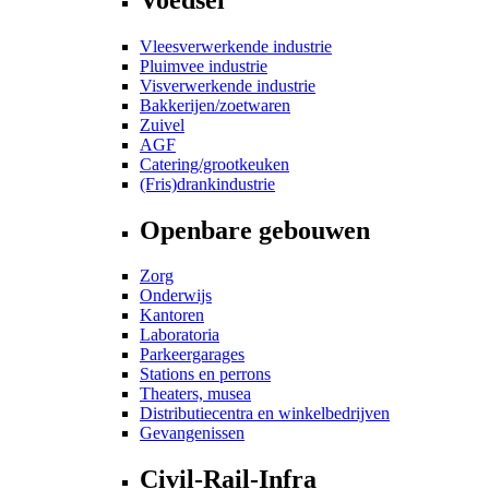
Vleesverwerkende industrie
Pluimvee industrie
Visverwerkende industrie
Bakkerijen/zoetwaren
Zuivel
AGF
Catering/grootkeuken
(Fris)drankindustrie
Openbare gebouwen
Zorg
Onderwijs
Kantoren
Laboratoria
Parkeergarages
Stations en perrons
Theaters, musea
Distributiecentra en winkelbedrijven
Gevangenissen
Civil-Rail-Infra