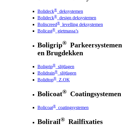
®
Bolideck
deksystemen
®
Bolideck
design deksystemen
®
Boliscreed
levelling deksystemen
®
Bolicast
gietmassa’s
®
Boligrip
Parkeersystemen
en Brugdekken
®
Boligrip
slijtlagen
®
Bolidrain
slijtlagen
®
Bolidtop
Z.OK
®
Bolicoat
Coatingsystemen
®
Bolicoat
coatingsystemen
®
Bolirail
Railfixaties