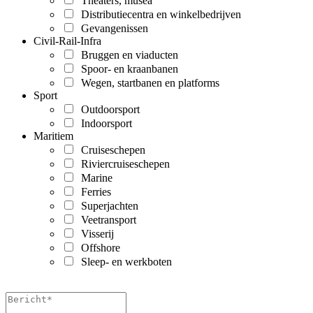
Theaters, musea
Distributiecentra en winkelbedrijven
Gevangenissen
Civil-Rail-Infra
Bruggen en viaducten
Spoor- en kraanbanen
Wegen, startbanen en platforms
Sport
Outdoorsport
Indoorsport
Maritiem
Cruiseschepen
Riviercruiseschepen
Marine
Ferries
Superjachten
Veetransport
Visserij
Offshore
Sleep- en werkboten