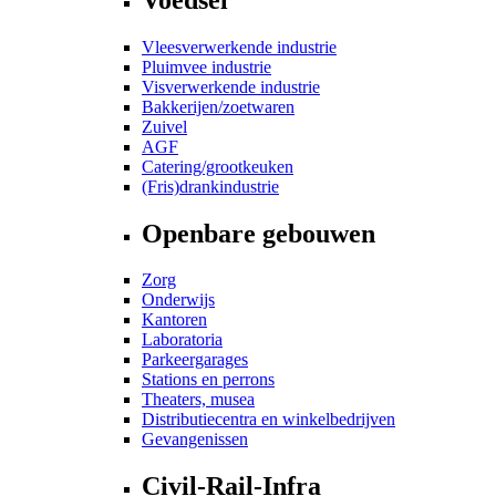
Vleesverwerkende industrie
Pluimvee industrie
Visverwerkende industrie
Bakkerijen/zoetwaren
Zuivel
AGF
Catering/grootkeuken
(Fris)drankindustrie
Openbare gebouwen
Zorg
Onderwijs
Kantoren
Laboratoria
Parkeergarages
Stations en perrons
Theaters, musea
Distributiecentra en winkelbedrijven
Gevangenissen
Civil-Rail-Infra