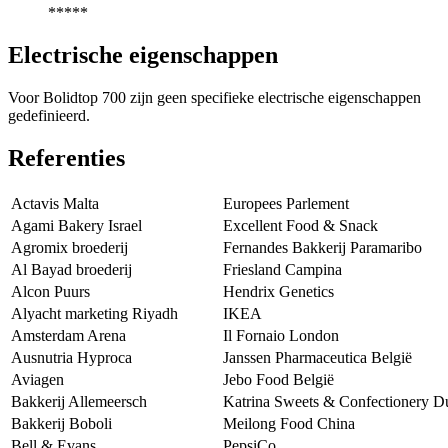
*****
Electrische eigenschappen
Voor Bolidtop 700 zijn geen specifieke electrische eigenschappen
gedefinieerd.
Referenties
Actavis Malta
Europees Parlement
Agami Bakery Israel
Excellent Food & Snack
Agromix broederij
Fernandes Bakkerij Paramaribo
Al Bayad broederij
Friesland Campina
Alcon Puurs
Hendrix Genetics
Alyacht marketing Riyadh
IKEA
Amsterdam Arena
Il Fornaio London
Ausnutria Hyproca
Janssen Pharmaceutica België
Aviagen
Jebo Food België
Bakkerij Allemeersch
Katrina Sweets & Confectionery D
Bakkerij Boboli
Meilong Food China
Bell & Evans
PepsiCo