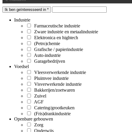
Ik ben geïnteresseerd in *
Industrie
Farmaceutische industrie
Zware industrie en metaalindustrie
Elektronica en hightech
(Petro)chemie
Grafische / papierindustrie
Auto-industrie
Garagebedrijven
Voedsel
Vleesverwerkende industrie
Pluimvee industrie
Visverwerkende industrie
Bakkerijen/zoetwaren
Zuivel
AGF
Catering/grootkeuken
(Fris)drankindustrie
Openbare gebouwen
Zorg
Onderwijs