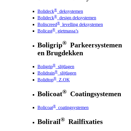
®
Bolideck
deksystemen
®
Bolideck
design deksystemen
®
Boliscreed
levelling deksystemen
®
Bolicast
gietmassa’s
®
Boligrip
Parkeersystemen
en Brugdekken
®
Boligrip
slijtlagen
®
Bolidrain
slijtlagen
®
Bolidtop
Z.OK
®
Bolicoat
Coatingsystemen
®
Bolicoat
coatingsystemen
®
Bolirail
Railfixaties