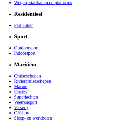
Wegen, startbanen en platforms
Residentieel
Particulier
Sport
Outdoorsport
Indoorsport
Maritiem
Cruiseschepen
Riviercruiseschepen
Marine
Ferries
Superjachten
Veetransport
Visserij
Offshore
Sleep- en werkboten