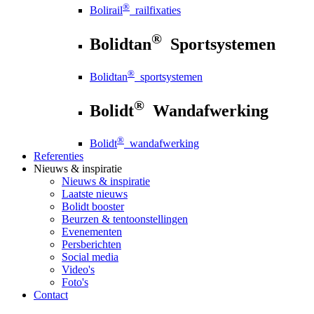
®
Bolirail
railfixaties
®
Bolidtan
Sportsystemen
®
Bolidtan
sportsystemen
®
Bolidt
Wandafwerking
®
Bolidt
wandafwerking
Referenties
Nieuws
& inspiratie
Nieuws
& inspiratie
Laatste nieuws
Bolidt booster
Beurzen & tentoonstellingen
Evenementen
Persberichten
Social media
Video's
Foto's
Contact