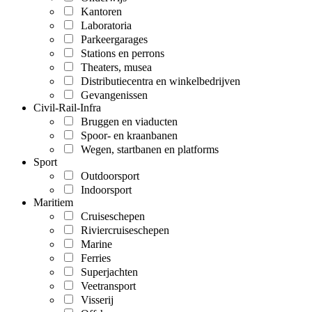
Kantoren
Laboratoria
Parkeergarages
Stations en perrons
Theaters, musea
Distributiecentra en winkelbedrijven
Gevangenissen
Civil-Rail-Infra
Bruggen en viaducten
Spoor- en kraanbanen
Wegen, startbanen en platforms
Sport
Outdoorsport
Indoorsport
Maritiem
Cruiseschepen
Riviercruiseschepen
Marine
Ferries
Superjachten
Veetransport
Visserij