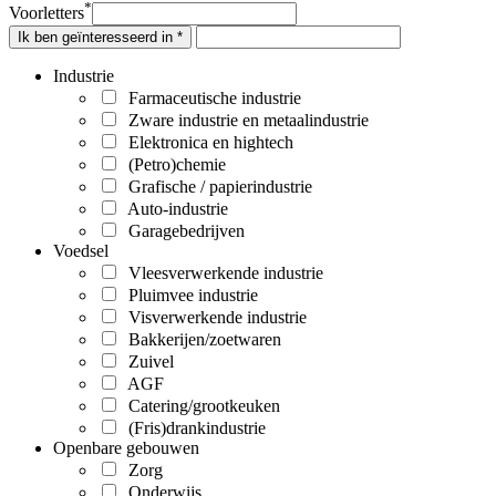
*
Voorletters
Ik ben geïnteresseerd in *
Industrie
Farmaceutische industrie
Zware industrie en metaalindustrie
Elektronica en hightech
(Petro)chemie
Grafische / papierindustrie
Auto-industrie
Garagebedrijven
Voedsel
Vleesverwerkende industrie
Pluimvee industrie
Visverwerkende industrie
Bakkerijen/zoetwaren
Zuivel
AGF
Catering/grootkeuken
(Fris)drankindustrie
Openbare gebouwen
Zorg
Onderwijs