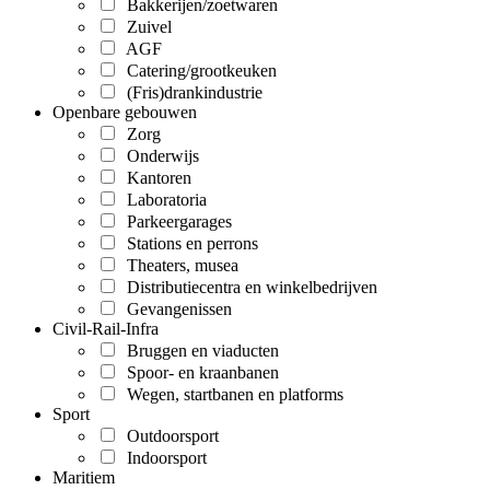
Bakkerijen/zoetwaren
Zuivel
AGF
Catering/grootkeuken
(Fris)drankindustrie
Openbare gebouwen
Zorg
Onderwijs
Kantoren
Laboratoria
Parkeergarages
Stations en perrons
Theaters, musea
Distributiecentra en winkelbedrijven
Gevangenissen
Civil-Rail-Infra
Bruggen en viaducten
Spoor- en kraanbanen
Wegen, startbanen en platforms
Sport
Outdoorsport
Indoorsport
Maritiem