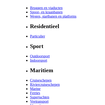
Bruggen en viaducten
Spoor- en kraanbanen
Wegen, startbanen en platforms
Residentieel
Particulier
Sport
Outdoorsport
Indoorsport
Maritiem
Cruiseschepen
Riviercruiseschepen
Marine
Ferries
Superjachten
Veetransport