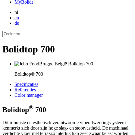
MyBolidt
nl
en
de
Bolidtop 700
Bolidtop® 700
Specificaties
Referenties
Color manager
®
Bolidtop
700
Dit robuuste en esthetisch verantwoorde vloerafwerkingssysteem
kenmerkt zich door zijn hoge slag- en stootvastheid. De machinaal
verdichte vloer met terrazzo uiterlijk kan zeer zwaar belast worden.