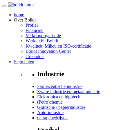
home
Over
Bolidt
Profiel
Financiën
Verkooporganisatie
Werken bij Bolidt
Kwaliteit, Milieu en ISO-certificatie
Bolidt Innovation Center
Greendots
Segmenten
Industrie
Farmaceutische industrie
Zware industrie en metaalindustrie
Elektronica en hightech
(Petro)chemie
Grafische / papierindustrie
Auto-industrie
Garagebedrijven
Voedsel