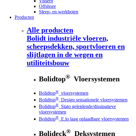
Visserij
Offshore
Sleep- en werkboten
Producten
Alle producten
Bolidt
industriële vloeren,
scheepsdekken, sportvloeren en
slijtlagen in de wegen en
utiliteitsbouw
®
Bolidtop
Vloersystemen
®
Bolidtop
vloersystemen
®
Bolidtop
Design sensationele vloersystemen
®
Bolidtop
Stato geleidende/dissipatieve
vloersystemen
®
Bolidtop
E.lo laag oplaadbare vloersystemen
®
Bolideck
Deksystemen