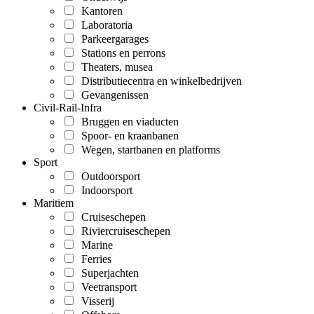
Kantoren
Laboratoria
Parkeergarages
Stations en perrons
Theaters, musea
Distributiecentra en winkelbedrijven
Gevangenissen
Civil-Rail-Infra
Bruggen en viaducten
Spoor- en kraanbanen
Wegen, startbanen en platforms
Sport
Outdoorsport
Indoorsport
Maritiem
Cruiseschepen
Riviercruiseschepen
Marine
Ferries
Superjachten
Veetransport
Visserij