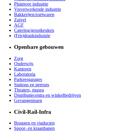
Pluimvee industrie
Visverwerkende industrie
Bakkerijen/zoetwaren
Zuivel
AGF
Catering/grootkeuken
(Fris)drankindustrie
Openbare gebouwen
Zorg
Onderwijs
Kantoren
Laboratoria
Parkeergarages
Stations en perrons
Theaters, musea
Distributiecentra en winkelbedrijven
Gevangenissen
Civil-Rail-Infra
Bruggen en viaducten
Spoor- en kraanbanen