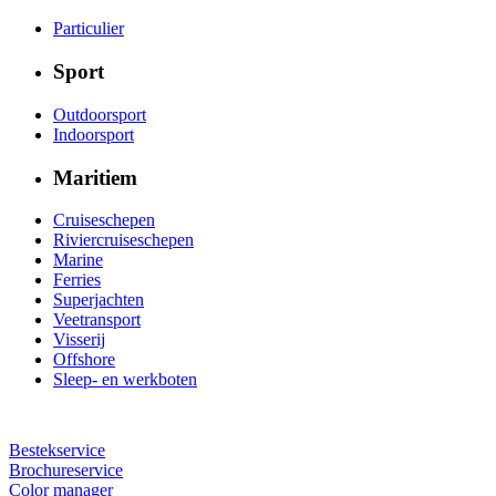
Particulier
Sport
Outdoorsport
Indoorsport
Maritiem
Cruiseschepen
Riviercruiseschepen
Marine
Ferries
Superjachten
Veetransport
Visserij
Offshore
Sleep- en werkboten
Bestekservice
Brochureservice
Color manager