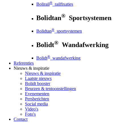
®
Bolirail
railfixaties
®
Bolidtan
Sportsystemen
®
Bolidtan
sportsystemen
®
Bolidt
Wandafwerking
®
Bolidt
wandafwerking
Referenties
Nieuws
& inspiratie
Nieuws
& inspiratie
Laatste nieuws
Bolidt booster
Beurzen & tentoonstellingen
Evenementen
Persberichten
Social media
Video's
Foto's
Contact