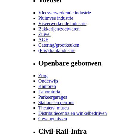
Vleesverwerkende industrie
Pluimvee industrie
Visverwerkende industrie
Bakkerijen/zoetwaren
Zuivel
AGF
Catering/grootkeuken
(Fris)drankindustrie
Openbare gebouwen
Zorg
Onderwijs
Kantoren
Laboratoria
Parkeergarages
Stations en perrons
Theaters, musea
Distributiecentra en winkelbedrijven
Gevangenissen
Civil-Rail-Infra