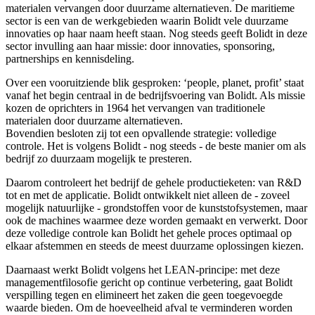
materialen vervangen door duurzame alternatieven. De maritieme
sector is een van de werkgebieden waarin Bolidt vele duurzame
innovaties op haar naam heeft staan. Nog steeds geeft Bolidt in deze
sector invulling aan haar missie: door innovaties, sponsoring,
partnerships en kennisdeling.
Over een vooruitziende blik gesproken: ‘people, planet, profit’ staat
vanaf het begin centraal in de bedrijfsvoering van Bolidt. Als missie
kozen de oprichters in 1964 het vervangen van traditionele
materialen door duurzame alternatieven.
Bovendien besloten zij tot een opvallende strategie: volledige
controle. Het is volgens Bolidt - nog steeds - de beste manier om als
bedrijf zo duurzaam mogelijk te presteren.
Daarom controleert het bedrijf de gehele productieketen: van R&D
tot en met de applicatie. Bolidt ontwikkelt niet alleen de - zoveel
mogelijk natuurlijke - grondstoffen voor de kunststofsystemen, maar
ook de machines waarmee deze worden gemaakt en verwerkt. Door
deze volledige controle kan Bolidt het gehele proces optimaal op
elkaar afstemmen en steeds de meest duurzame oplossingen kiezen.
Daarnaast werkt Bolidt volgens het LEAN-principe: met deze
managementfilosofie gericht op continue verbetering, gaat Bolidt
verspilling tegen en elimineert het zaken die geen toegevoegde
waarde bieden. Om de hoeveelheid afval te verminderen worden