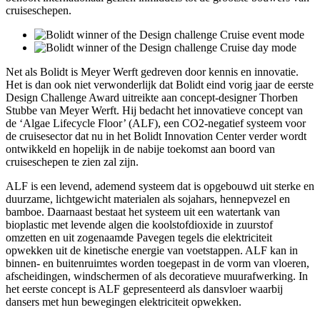
cruiseschepen.
Net als Bolidt is Meyer Werft gedreven door kennis en innovatie.
Het is dan ook niet verwonderlijk dat Bolidt eind vorig jaar de eerste
Design Challenge Award uitreikte aan concept-designer Thorben
Stubbe van Meyer Werft. Hij bedacht het innovatieve concept van
de ‘Algae Lifecycle Floor’ (ALF), een CO2-negatief systeem voor
de cruisesector dat nu in het Bolidt Innovation Center verder wordt
ontwikkeld en hopelijk in de nabije toekomst aan boord van
cruiseschepen te zien zal zijn.
ALF is een levend, ademend systeem dat is opgebouwd uit sterke en
duurzame, lichtgewicht materialen als sojahars, hennepvezel en
bamboe. Daarnaast bestaat het systeem uit een watertank van
bioplastic met levende algen die koolstofdioxide in zuurstof
omzetten en uit zogenaamde Pavegen tegels die elektriciteit
opwekken uit de kinetische energie van voetstappen. ALF kan in
binnen- en buitenruimtes worden toegepast in de vorm van vloeren,
afscheidingen, windschermen of als decoratieve muurafwerking. In
het eerste concept is ALF gepresenteerd als dansvloer waarbij
dansers met hun bewegingen elektriciteit opwekken.