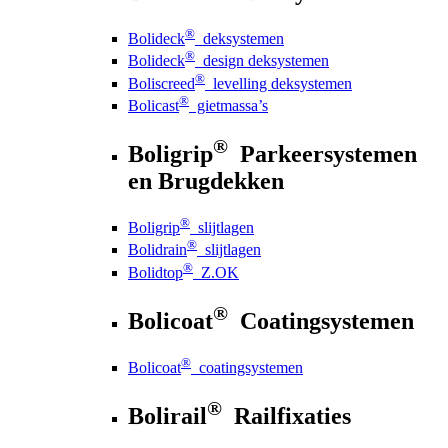
®
Bolideck
deksystemen
®
Bolideck
design deksystemen
®
Boliscreed
levelling deksystemen
®
Bolicast
gietmassa’s
®
Boligrip
Parkeersystemen
en Brugdekken
®
Boligrip
slijtlagen
®
Bolidrain
slijtlagen
®
Bolidtop
Z.OK
®
Bolicoat
Coatingsystemen
®
Bolicoat
coatingsystemen
®
Bolirail
Railfixaties