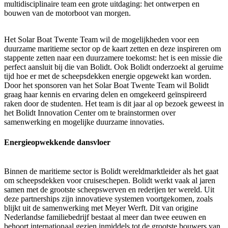
multidisciplinaire team een grote uitdaging: het ontwerpen en
bouwen van de motorboot van morgen.
Het Solar Boat Twente Team wil de mogelijkheden voor een
duurzame maritieme sector op de kaart zetten en deze inspireren om
stappente zetten naar een duurzamere toekomst: het is een missie die
perfect aansluit bij die van Bolidt. Ook Bolidt onderzoekt al geruime
tijd hoe er met de scheepsdekken energie opgewekt kan worden.
Door het sponsoren van het Solar Boat Twente Team wil Bolidt
graag haar kennis en ervaring delen en omgekeerd geïnspireerd
raken door de studenten. Het team is dit jaar al op bezoek geweest in
het Bolidt Innovation Center om te brainstormen over
samenwerking en mogelijke duurzame innovaties.
Energieopwekkende dansvloer
Binnen de maritieme sector is Bolidt wereldmarktleider als het gaat
om scheepsdekken voor cruiseschepen. Bolidt werkt vaak al jaren
samen met de grootste scheepswerven en rederijen ter wereld. Uit
deze partnerships zijn innovatieve systemen voortgekomen, zoals
blijkt uit de samenwerking met Meyer Werft. Dit van origine
Nederlandse familiebedrijf bestaat al meer dan twee eeuwen en
behoort internationaal gezien inmiddels tot de grootste bouwers van