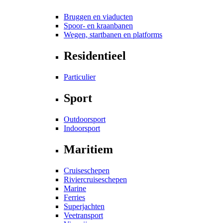
Bruggen en viaducten
Spoor- en kraanbanen
Wegen, startbanen en platforms
Residentieel
Particulier
Sport
Outdoorsport
Indoorsport
Maritiem
Cruiseschepen
Riviercruiseschepen
Marine
Ferries
Superjachten
Veetransport