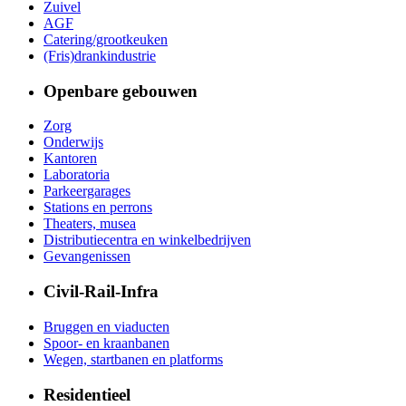
Zuivel
AGF
Catering/grootkeuken
(Fris)drankindustrie
Openbare gebouwen
Zorg
Onderwijs
Kantoren
Laboratoria
Parkeergarages
Stations en perrons
Theaters, musea
Distributiecentra en winkelbedrijven
Gevangenissen
Civil-Rail-Infra
Bruggen en viaducten
Spoor- en kraanbanen
Wegen, startbanen en platforms
Residentieel