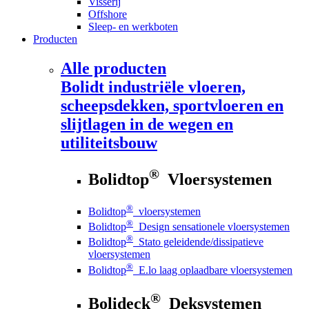
Visserij
Offshore
Sleep- en werkboten
Producten
Alle producten
Bolidt
industriële vloeren,
scheepsdekken, sportvloeren en
slijtlagen in de wegen en
utiliteitsbouw
®
Bolidtop
Vloersystemen
®
Bolidtop
vloersystemen
®
Bolidtop
Design sensationele vloersystemen
®
Bolidtop
Stato geleidende/dissipatieve
vloersystemen
®
Bolidtop
E.lo laag oplaadbare vloersystemen
®
Bolideck
Deksystemen