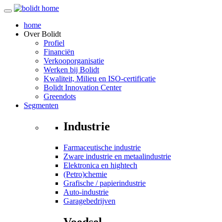
home
Over
Bolidt
Profiel
Financiën
Verkooporganisatie
Werken bij Bolidt
Kwaliteit, Milieu en ISO-certificatie
Bolidt Innovation Center
Greendots
Segmenten
Industrie
Farmaceutische industrie
Zware industrie en metaalindustrie
Elektronica en hightech
(Petro)chemie
Grafische / papierindustrie
Auto-industrie
Garagebedrijven
Voedsel