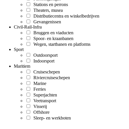
Stations en perrons
Theaters, musea
Distributiecentra en winkelbedrijven
Gevangenissen
Civil-Rail-Infra
Bruggen en viaducten
Spoor- en kraanbanen
Wegen, startbanen en platforms
Sport
Outdoorsport
Indoorsport
Maritiem
Cruiseschepen
Riviercruiseschepen
Marine
Ferries
Superjachten
Veetransport
Visserij
Offshore
Sleep- en werkboten