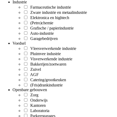
Industrie
Farmaceutische industrie
Zware industrie en metaalindustrie
Elektronica en hightech
(Petro)chemie
Grafische / papierindustrie
Auto-industrie
Garagebedrijven
Voedsel
Vleesverwerkende industrie
Pluimvee industrie
Visverwerkende industrie
Bakkerijen/zoetwaren
Zuivel
AGF
Catering/grootkeuken
(Fris)drankindustrie
Openbare gebouwen
Zorg
Onderwijs
Kantoren
Laboratoria
Parkeergarages