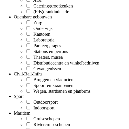
AGF
Catering/grootkeuken
(Fris)drankindustrie
Openbare gebouwen
Zorg
Onderwijs
Kantoren
Laboratoria
Parkeergarages
Stations en perrons
Theaters, musea
Distributiecentra en winkelbedrijven
Gevangenissen
Civil-Rail-Infra
Bruggen en viaducten
Spoor- en kraanbanen
Wegen, startbanen en platforms
Sport
Outdoorsport
Indoorsport
Maritiem
Cruiseschepen
Riviercruiseschepen