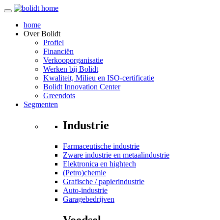
home
Over
Bolidt
Profiel
Financiën
Verkooporganisatie
Werken bij Bolidt
Kwaliteit, Milieu en ISO-certificatie
Bolidt Innovation Center
Greendots
Segmenten
Industrie
Farmaceutische industrie
Zware industrie en metaalindustrie
Elektronica en hightech
(Petro)chemie
Grafische / papierindustrie
Auto-industrie
Garagebedrijven
Voedsel