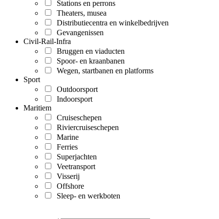
Stations en perrons
Theaters, musea
Distributiecentra en winkelbedrijven
Gevangenissen
Civil-Rail-Infra
Bruggen en viaducten
Spoor- en kraanbanen
Wegen, startbanen en platforms
Sport
Outdoorsport
Indoorsport
Maritiem
Cruiseschepen
Riviercruiseschepen
Marine
Ferries
Superjachten
Veetransport
Visserij
Offshore
Sleep- en werkboten