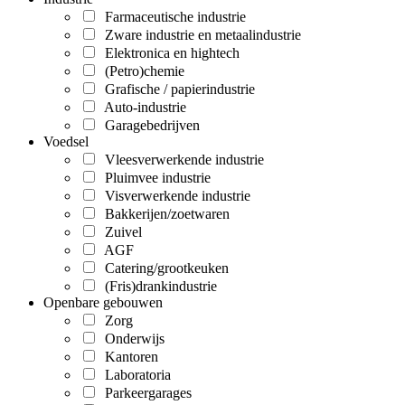
Farmaceutische industrie
Zware industrie en metaalindustrie
Elektronica en hightech
(Petro)chemie
Grafische / papierindustrie
Auto-industrie
Garagebedrijven
Voedsel
Vleesverwerkende industrie
Pluimvee industrie
Visverwerkende industrie
Bakkerijen/zoetwaren
Zuivel
AGF
Catering/grootkeuken
(Fris)drankindustrie
Openbare gebouwen
Zorg
Onderwijs
Kantoren
Laboratoria
Parkeergarages