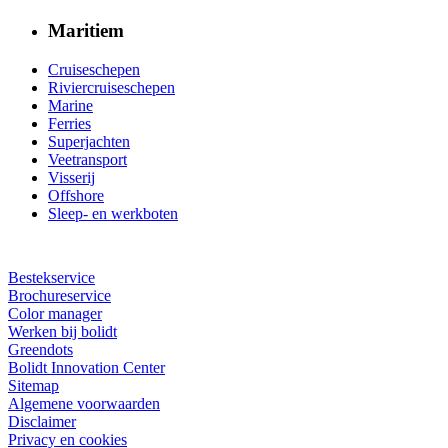
Maritiem
Cruiseschepen
Riviercruiseschepen
Marine
Ferries
Superjachten
Veetransport
Visserij
Offshore
Sleep- en werkboten
Bestekservice
Brochureservice
Color manager
Werken bij bolidt
Greendots
Bolidt Innovation Center
Sitemap
Algemene voorwaarden
Disclaimer
Privacy en cookies