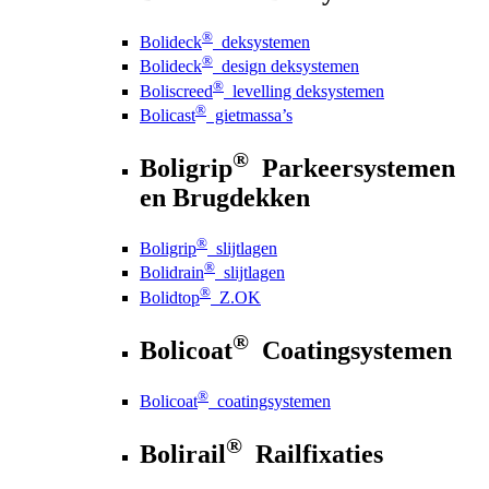
®
Bolideck
deksystemen
®
Bolideck
design deksystemen
®
Boliscreed
levelling deksystemen
®
Bolicast
gietmassa’s
®
Boligrip
Parkeersystemen
en Brugdekken
®
Boligrip
slijtlagen
®
Bolidrain
slijtlagen
®
Bolidtop
Z.OK
®
Bolicoat
Coatingsystemen
®
Bolicoat
coatingsystemen
®
Bolirail
Railfixaties