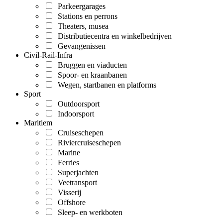
Parkeergarages
Stations en perrons
Theaters, musea
Distributiecentra en winkelbedrijven
Gevangenissen
Civil-Rail-Infra
Bruggen en viaducten
Spoor- en kraanbanen
Wegen, startbanen en platforms
Sport
Outdoorsport
Indoorsport
Maritiem
Cruiseschepen
Riviercruiseschepen
Marine
Ferries
Superjachten
Veetransport
Visserij
Offshore
Sleep- en werkboten