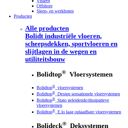
Visserij
Offshore
Sleep- en werkboten
Producten
Alle producten
Bolidt
industriële vloeren,
scheepsdekken, sportvloeren en
slijtlagen in de wegen en
utiliteitsbouw
®
Bolidtop
Vloersystemen
®
Bolidtop
vloersystemen
®
Bolidtop
Design sensationele vloersystemen
®
Bolidtop
Stato geleidende/dissipatieve
vloersystemen
®
Bolidtop
E.lo laag oplaadbare vloersystemen
®
Bolideck
Deksystemen