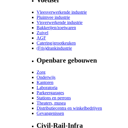
Vleesverwerkende industrie
Pluimvee industrie
Visverwerkende industrie
Bakkerijen/zoetwaren
Zuivel
AGF
Catering/grootkeuken
(Fris)drankindustrie
Openbare gebouwen
Zorg
Onderwijs
Kantoren
Laboratoria
Parkeergarages
Stations en perrons
Theaters, musea
Distributiecentra en winkelbedrijven
Gevangenissen
Civil-Rail-Infra