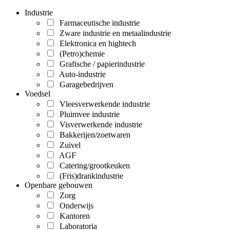
Industrie
Farmaceutische industrie
Zware industrie en metaalindustrie
Elektronica en hightech
(Petro)chemie
Grafische / papierindustrie
Auto-industrie
Garagebedrijven
Voedsel
Vleesverwerkende industrie
Pluimvee industrie
Visverwerkende industrie
Bakkerijen/zoetwaren
Zuivel
AGF
Catering/grootkeuken
(Fris)drankindustrie
Openbare gebouwen
Zorg
Onderwijs
Kantoren
Laboratoria