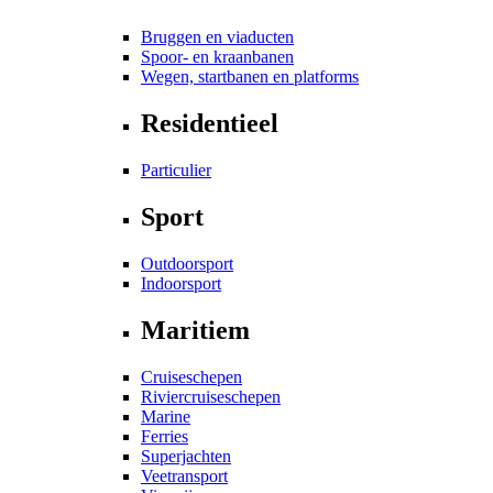
Bruggen en viaducten
Spoor- en kraanbanen
Wegen, startbanen en platforms
Residentieel
Particulier
Sport
Outdoorsport
Indoorsport
Maritiem
Cruiseschepen
Riviercruiseschepen
Marine
Ferries
Superjachten
Veetransport