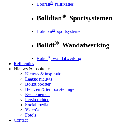
®
Bolirail
railfixaties
®
Bolidtan
Sportsystemen
®
Bolidtan
sportsystemen
®
Bolidt
Wandafwerking
®
Bolidt
wandafwerking
Referenties
Nieuws
& inspiratie
Nieuws
& inspiratie
Laatste nieuws
Bolidt booster
Beurzen & tentoonstellingen
Evenementen
Persberichten
Social media
Video's
Foto's
Contact