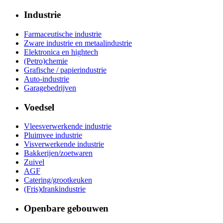
Industrie
Farmaceutische industrie
Zware industrie en metaalindustrie
Elektronica en hightech
(Petro)chemie
Grafische / papierindustrie
Auto-industrie
Garagebedrijven
Voedsel
Vleesverwerkende industrie
Pluimvee industrie
Visverwerkende industrie
Bakkerijen/zoetwaren
Zuivel
AGF
Catering/grootkeuken
(Fris)drankindustrie
Openbare gebouwen