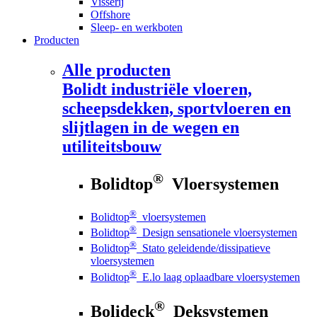
Visserij
Offshore
Sleep- en werkboten
Producten
Alle producten
Bolidt
industriële vloeren,
scheepsdekken, sportvloeren en
slijtlagen in de wegen en
utiliteitsbouw
®
Bolidtop
Vloersystemen
®
Bolidtop
vloersystemen
®
Bolidtop
Design sensationele vloersystemen
®
Bolidtop
Stato geleidende/dissipatieve
vloersystemen
®
Bolidtop
E.lo laag oplaadbare vloersystemen
®
Bolideck
Deksystemen