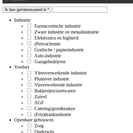
Ik ben geïnteresseerd in *
Industrie
Farmaceutische industrie
Zware industrie en metaalindustrie
Elektronica en hightech
(Petro)chemie
Grafische / papierindustrie
Auto-industrie
Garagebedrijven
Voedsel
Vleesverwerkende industrie
Pluimvee industrie
Visverwerkende industrie
Bakkerijen/zoetwaren
Zuivel
AGF
Catering/grootkeuken
(Fris)drankindustrie
Openbare gebouwen
Zorg
Onderwijs