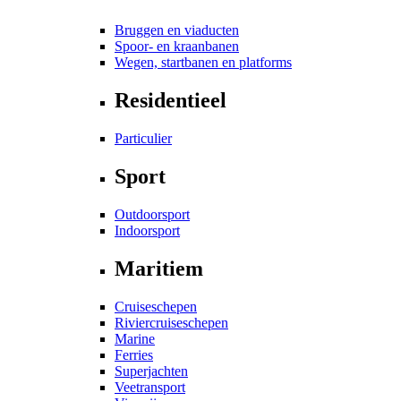
Bruggen en viaducten
Spoor- en kraanbanen
Wegen, startbanen en platforms
Residentieel
Particulier
Sport
Outdoorsport
Indoorsport
Maritiem
Cruiseschepen
Riviercruiseschepen
Marine
Ferries
Superjachten
Veetransport