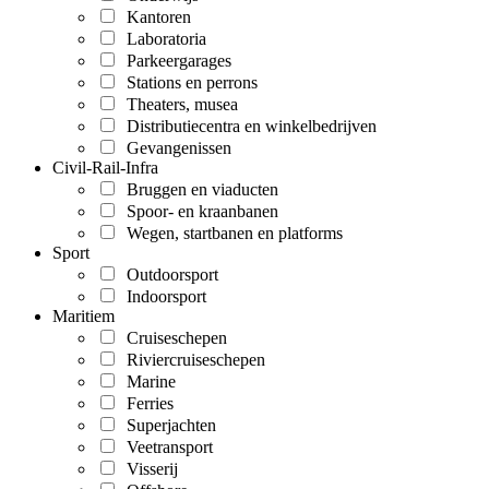
Kantoren
Laboratoria
Parkeergarages
Stations en perrons
Theaters, musea
Distributiecentra en winkelbedrijven
Gevangenissen
Civil-Rail-Infra
Bruggen en viaducten
Spoor- en kraanbanen
Wegen, startbanen en platforms
Sport
Outdoorsport
Indoorsport
Maritiem
Cruiseschepen
Riviercruiseschepen
Marine
Ferries
Superjachten
Veetransport
Visserij