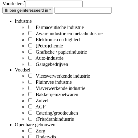
*
Voorletters
Ik ben geïnteresseerd in *
Industrie
Farmaceutische industrie
Zware industrie en metaalindustrie
Elektronica en hightech
(Petro)chemie
Grafische / papierindustrie
Auto-industrie
Garagebedrijven
Voedsel
Vleesverwerkende industrie
Pluimvee industrie
Visverwerkende industrie
Bakkerijen/zoetwaren
Zuivel
AGF
Catering/grootkeuken
(Fris)drankindustrie
Openbare gebouwen
Zorg
Onderwijs