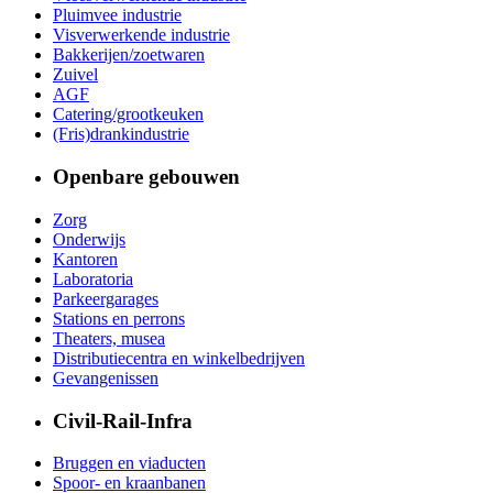
Pluimvee industrie
Visverwerkende industrie
Bakkerijen/zoetwaren
Zuivel
AGF
Catering/grootkeuken
(Fris)drankindustrie
Openbare gebouwen
Zorg
Onderwijs
Kantoren
Laboratoria
Parkeergarages
Stations en perrons
Theaters, musea
Distributiecentra en winkelbedrijven
Gevangenissen
Civil-Rail-Infra
Bruggen en viaducten
Spoor- en kraanbanen