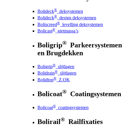
®
Bolideck
deksystemen
®
Bolideck
design deksystemen
®
Boliscreed
levelling deksystemen
®
Bolicast
gietmassa’s
®
Boligrip
Parkeersystemen
en Brugdekken
®
Boligrip
slijtlagen
®
Bolidrain
slijtlagen
®
Bolidtop
Z.OK
®
Bolicoat
Coatingsystemen
®
Bolicoat
coatingsystemen
®
Bolirail
Railfixaties