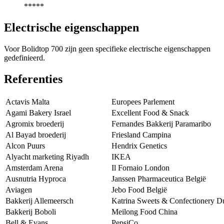
*****
Electrische eigenschappen
Voor Bolidtop 700 zijn geen specifieke electrische eigenschappen
gedefinieerd.
Referenties
Actavis Malta
Europees Parlement
Agami Bakery Israel
Excellent Food & Snack
Agromix broederij
Fernandes Bakkerij Paramaribo
Al Bayad broederij
Friesland Campina
Alcon Puurs
Hendrix Genetics
Alyacht marketing Riyadh
IKEA
Amsterdam Arena
Il Fornaio London
Ausnutria Hyproca
Janssen Pharmaceutica België
Aviagen
Jebo Food België
Bakkerij Allemeersch
Katrina Sweets & Confectionery D
Bakkerij Boboli
Meilong Food China
Bell & Evans
PepsiCo