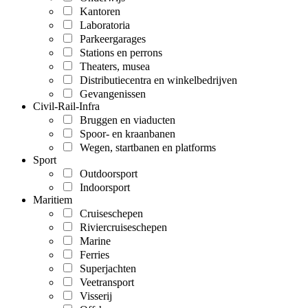
Kantoren
Laboratoria
Parkeergarages
Stations en perrons
Theaters, musea
Distributiecentra en winkelbedrijven
Gevangenissen
Civil-Rail-Infra
Bruggen en viaducten
Spoor- en kraanbanen
Wegen, startbanen en platforms
Sport
Outdoorsport
Indoorsport
Maritiem
Cruiseschepen
Riviercruiseschepen
Marine
Ferries
Superjachten
Veetransport
Visserij