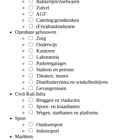
Bakkerijen/zoetwaren
Zuivel
AGF
Catering/grootkeuken
(Fris)drankindustrie
Openbare gebouwen
Zorg
Onderwijs
Kantoren
Laboratoria
Parkeergarages
Stations en perrons
Theaters, musea
Distributiecentra en winkelbedrijven
Gevangenissen
Civil-Rail-Infra
Bruggen en viaducten
Spoor- en kraanbanen
Wegen, startbanen en platforms
Sport
Outdoorsport
Indoorsport
Maritiem