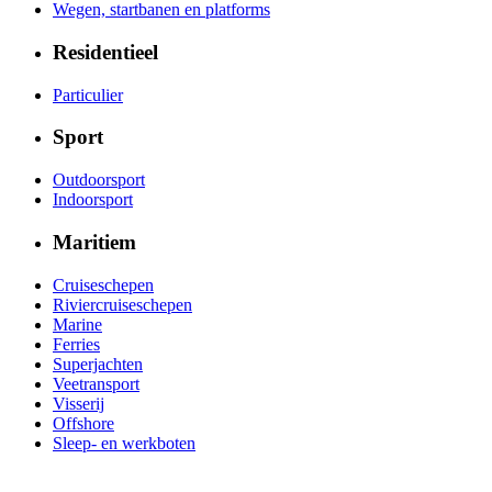
Wegen, startbanen en platforms
Residentieel
Particulier
Sport
Outdoorsport
Indoorsport
Maritiem
Cruiseschepen
Riviercruiseschepen
Marine
Ferries
Superjachten
Veetransport
Visserij
Offshore
Sleep- en werkboten