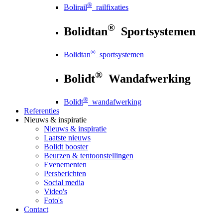
®
Bolirail
railfixaties
®
Bolidtan
Sportsystemen
®
Bolidtan
sportsystemen
®
Bolidt
Wandafwerking
®
Bolidt
wandafwerking
Referenties
Nieuws
& inspiratie
Nieuws
& inspiratie
Laatste nieuws
Bolidt booster
Beurzen & tentoonstellingen
Evenementen
Persberichten
Social media
Video's
Foto's
Contact