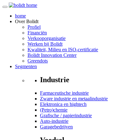
home
Over
Bolidt
Profiel
Financiën
Verkooporganisatie
Werken bij Bolidt
Kwaliteit, Milieu en ISO-certificatie
Bolidt Innovation Center
Greendots
Segmenten
Industrie
Farmaceutische industrie
Zware industrie en metaalindustrie
Elektronica en hightech
(Petro)chemie
Grafische / papierindustrie
Auto-industrie
Garagebedrijven
Voedsel