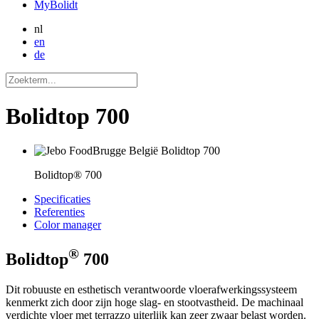
MyBolidt
nl
en
de
Bolidtop 700
Bolidtop® 700
Specificaties
Referenties
Color manager
®
Bolidtop
700
Dit robuuste en esthetisch verantwoorde vloerafwerkingssysteem
kenmerkt zich door zijn hoge slag- en stootvastheid. De machinaal
verdichte vloer met terrazzo uiterlijk kan zeer zwaar belast worden.