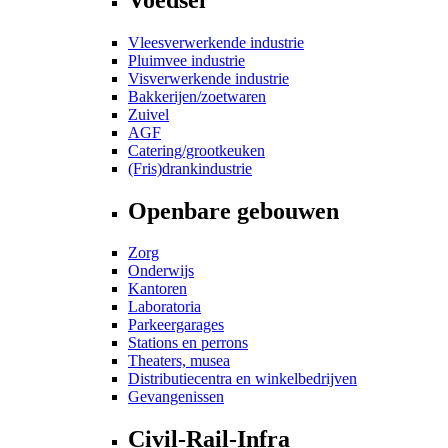
Vleesverwerkende industrie
Pluimvee industrie
Visverwerkende industrie
Bakkerijen/zoetwaren
Zuivel
AGF
Catering/grootkeuken
(Fris)drankindustrie
Openbare gebouwen
Zorg
Onderwijs
Kantoren
Laboratoria
Parkeergarages
Stations en perrons
Theaters, musea
Distributiecentra en winkelbedrijven
Gevangenissen
Civil-Rail-Infra