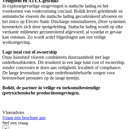
Veiligheid en ATEX-geschikt
In explosiegevoelige omgevingen is statische lading en het
voorkomen van vonkvorming cruciaal. Bolidt levert geleidende en
antistatische vloeren die statische lading gecontroleerd afvoeren en
het risico op Electro Static Discharge minimaliseren. Deze systemen
kenmerken zich door spotgeleiding. Statische lading wordt op elke
vierkante millimeter gecontroleerd afgevoerd, al voordat er gevaar
kan ontstaan. Zo wordt actief bijgedragen aan een veilige
werkomgeving.
Lage total cost of ownership
Onze kunststof vloeren combineren duurzaamheid met lage
onderhoudskosten. Dit resulteert in een lage total cost of ownership,
zonder concessies te doen aan veiligheid, kwaliteit of compliance.
De lange levensduur en lage onderhoudsbehoefte zorgen voor
betrouwbare prestaties op de lange termijn.
Bolidt, de partner in veilige en toekomstbestendige
(petro)chemische productieomgevingen.
Vloeradvies
Vraag een brochure aan
Stel een vraag
×