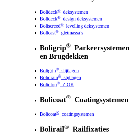
®
Bolideck
deksystemen
®
Bolideck
design deksystemen
®
Boliscreed
levelling deksystemen
®
Bolicast
gietmassa’s
®
Boligrip
Parkeersystemen
en Brugdekken
®
Boligrip
slijtlagen
®
Bolidrain
slijtlagen
®
Bolidtop
Z.OK
®
Bolicoat
Coatingsystemen
®
Bolicoat
coatingsystemen
®
Bolirail
Railfixaties