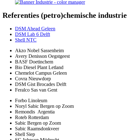
Referenties
(petro)chemische industrie
DSM Ahead Geleen
DSM Lab 6 Delft
Shell NTC
Akzo Nobel Sassenheim
Avery Denisson Oegstgeest
BASF Doetinchem
Bio Diesel Plant Letland
Chemelot Campus Geleen
Covra Nieuwdorp
DSM Gist Brocades Delft
Feralco Sas van Gent
Forbo Linoleum
Noryl Sabic Bergen op Zoom
Remondis Argentia
Roteb Rotterdam
Sabic Bergen op Zoom
Sabic Raamsdonkveer
Shell Siep
SC Johnson Mijdrecht