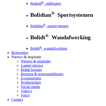
®
Bolirail
railfixaties
®
Bolidtan
Sportsystemen
®
Bolidtan
sportsystemen
®
Bolidt
Wandafwerking
®
Bolidt
wandafwerking
Referenties
Nieuws
& inspiratie
Nieuws
& inspiratie
Laatste nieuws
Bolidt booster
Beurzen & tentoonstellingen
Evenementen
Persberichten
Social media
Video's
Foto's
Contact