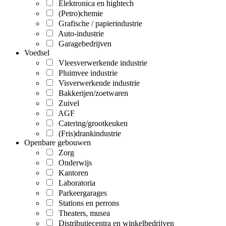
Elektronica en hightech
(Petro)chemie
Grafische / papierindustrie
Auto-industrie
Garagebedrijven
Voedsel
Vleesverwerkende industrie
Pluimvee industrie
Visverwerkende industrie
Bakkerijen/zoetwaren
Zuivel
AGF
Catering/grootkeuken
(Fris)drankindustrie
Openbare gebouwen
Zorg
Onderwijs
Kantoren
Laboratoria
Parkeergarages
Stations en perrons
Theaters, musea
Distributiecentra en winkelbedrijven