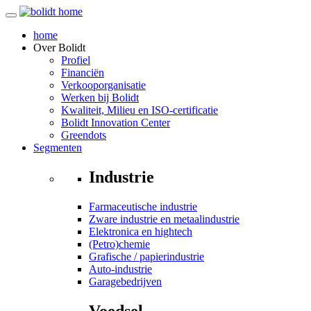
home
Over
Bolidt
Profiel
Financiën
Verkooporganisatie
Werken bij Bolidt
Kwaliteit, Milieu en ISO-certificatie
Bolidt Innovation Center
Greendots
Segmenten
Industrie
Farmaceutische industrie
Zware industrie en metaalindustrie
Elektronica en hightech
(Petro)chemie
Grafische / papierindustrie
Auto-industrie
Garagebedrijven
Voedsel