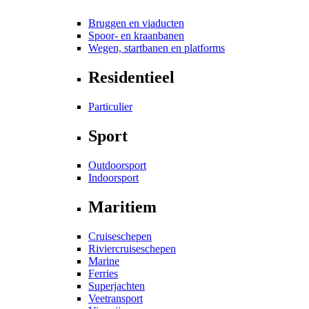
Bruggen en viaducten
Spoor- en kraanbanen
Wegen, startbanen en platforms
Residentieel
Particulier
Sport
Outdoorsport
Indoorsport
Maritiem
Cruiseschepen
Riviercruiseschepen
Marine
Ferries
Superjachten
Veetransport