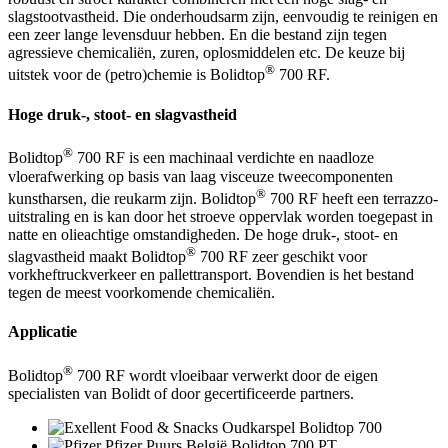
slagstootvastheid. Die onderhoudsarm zijn, eenvoudig te reinigen en
een zeer lange levensduur hebben. En die bestand zijn tegen
agressieve chemicaliën, zuren, oplosmiddelen etc. De keuze bij
®
uitstek voor de (petro)chemie is Bolidtop
700 RF.
Hoge druk-, stoot- en slagvastheid
®
Bolidtop
700 RF is een machinaal verdichte en naadloze
vloerafwerking op basis van laag visceuze tweecomponenten
®
kunstharsen, die reukarm zijn. Bolidtop
700 RF heeft een terrazzo-
uitstraling en is kan door het stroeve oppervlak worden toegepast in
natte en olieachtige omstandigheden. De hoge druk-, stoot- en
®
slagvastheid maakt Bolidtop
700 RF zeer geschikt voor
vorkheftruckverkeer en pallettransport. Bovendien is het bestand
tegen de meest voorkomende chemicaliën.
Applicatie
®
Bolidtop
700 RF wordt vloeibaar verwerkt door de eigen
specialisten van Bolidt of door gecertificeerde partners.