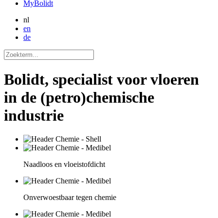
MyBolidt
nl
en
de
Bolidt, specialist voor vloeren
in de (petro)chemische
industrie
Naadloos en vloeistofdicht
Onverwoestbaar tegen chemie