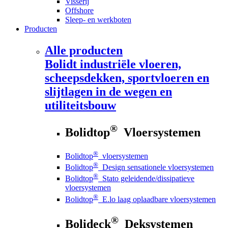
Visserij
Offshore
Sleep- en werkboten
Producten
Alle producten
Bolidt
industriële vloeren,
scheepsdekken, sportvloeren en
slijtlagen in de wegen en
utiliteitsbouw
®
Bolidtop
Vloersystemen
®
Bolidtop
vloersystemen
®
Bolidtop
Design sensationele vloersystemen
®
Bolidtop
Stato geleidende/dissipatieve
vloersystemen
®
Bolidtop
E.lo laag oplaadbare vloersystemen
®
Bolideck
Deksystemen