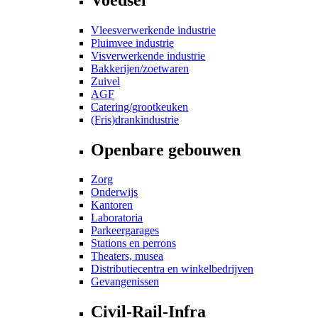
Vleesverwerkende industrie
Pluimvee industrie
Visverwerkende industrie
Bakkerijen/zoetwaren
Zuivel
AGF
Catering/grootkeuken
(Fris)drankindustrie
Openbare gebouwen
Zorg
Onderwijs
Kantoren
Laboratoria
Parkeergarages
Stations en perrons
Theaters, musea
Distributiecentra en winkelbedrijven
Gevangenissen
Civil-Rail-Infra