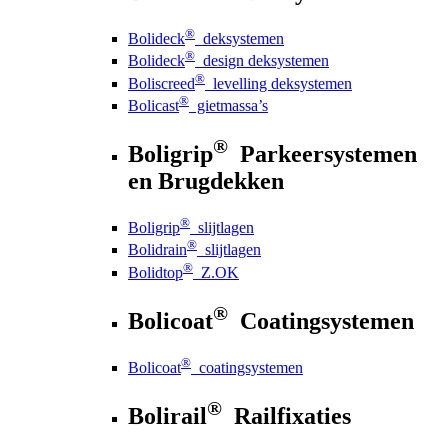
®
Bolideck
deksystemen
®
Bolideck
design deksystemen
®
Boliscreed
levelling deksystemen
®
Bolicast
gietmassa’s
®
Boligrip
Parkeersystemen
en Brugdekken
®
Boligrip
slijtlagen
®
Bolidrain
slijtlagen
®
Bolidtop
Z.OK
®
Bolicoat
Coatingsystemen
®
Bolicoat
coatingsystemen
®
Bolirail
Railfixaties