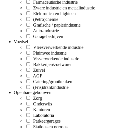
Farmaceutische industrie
Zware industrie en metaalindustrie
Elektronica en hightech
(Petro)chemie
Grafische / papierindustrie
Auto-industrie
Garagebedrijven
Voedsel
Vleesverwerkende industrie
Pluimvee industrie
Visverwerkende industrie
Bakkerijen/zoetwaren
Zuivel
AGF
Catering/grootkeuken
(Fris)drankindustrie
Openbare gebouwen
Zorg
Onderwijs
Kantoren
Laboratoria
Parkeergarages
Stations en perrons