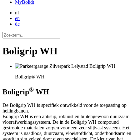
MyBolidt
nl
en
de
Boligrip WH
Boligrip® WH
®
Boligrip
WH
De Boligrip WH is specifiek ontwikkeld voor de toepassing op
hellingbanen.
Boligrip WH is een antislip, robuust en buitengewoon duurzaam
vloerafwerkingssysteem. De in de Boligrip WH compound
gestrooide materialen zorgen voor een zeer slijtvast systeem. Het
systeem is naadloos, duurzaam, vloeistofdicht, onderhoudsarm en
wordt in situ gelegd door eigen specialisten. De kleur van het