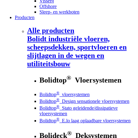
Visserij
Offshore
Sleep- en werkboten
Producten
Alle producten
Bolidt
industriële vloeren,
scheepsdekken, sportvloeren en
slijtlagen in de wegen en
utiliteitsbouw
®
Bolidtop
Vloersystemen
®
Bolidtop
vloersystemen
®
Bolidtop
Design sensationele vloersystemen
®
Bolidtop
Stato geleidende/dissipatieve
vloersystemen
®
Bolidtop
E.lo laag oplaadbare vloersystemen
®
Bolideck
Deksystemen