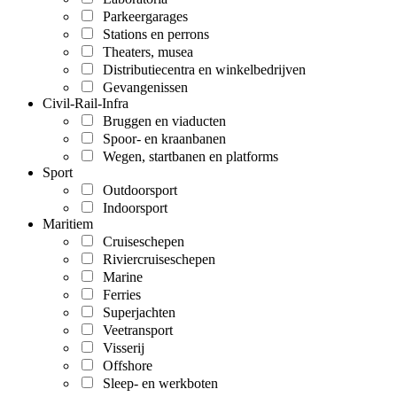
Parkeergarages
Stations en perrons
Theaters, musea
Distributiecentra en winkelbedrijven
Gevangenissen
Civil-Rail-Infra
Bruggen en viaducten
Spoor- en kraanbanen
Wegen, startbanen en platforms
Sport
Outdoorsport
Indoorsport
Maritiem
Cruiseschepen
Riviercruiseschepen
Marine
Ferries
Superjachten
Veetransport
Visserij
Offshore
Sleep- en werkboten