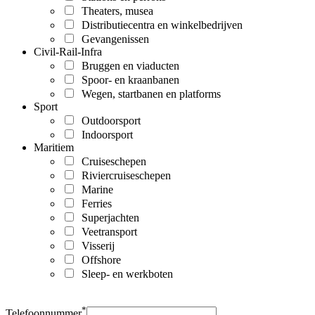
Theaters, musea
Distributiecentra en winkelbedrijven
Gevangenissen
Civil-Rail-Infra
Bruggen en viaducten
Spoor- en kraanbanen
Wegen, startbanen en platforms
Sport
Outdoorsport
Indoorsport
Maritiem
Cruiseschepen
Riviercruiseschepen
Marine
Ferries
Superjachten
Veetransport
Visserij
Offshore
Sleep- en werkboten
*
Telefoonnummer