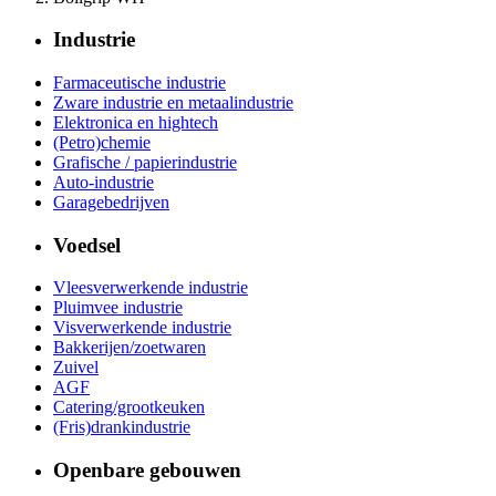
Industrie
Farmaceutische industrie
Zware industrie en metaalindustrie
Elektronica en hightech
(Petro)chemie
Grafische / papierindustrie
Auto-industrie
Garagebedrijven
Voedsel
Vleesverwerkende industrie
Pluimvee industrie
Visverwerkende industrie
Bakkerijen/zoetwaren
Zuivel
AGF
Catering/grootkeuken
(Fris)drankindustrie
Openbare gebouwen