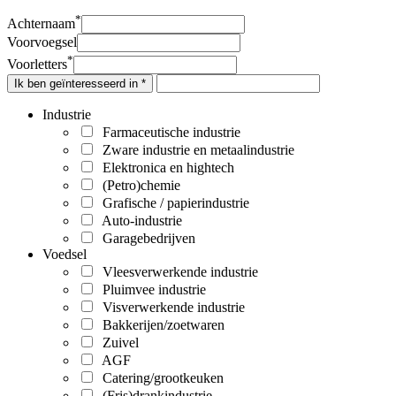
*
Achternaam
Voorvoegsel
*
Voorletters
Ik ben geïnteresseerd in *
Industrie
Farmaceutische industrie
Zware industrie en metaalindustrie
Elektronica en hightech
(Petro)chemie
Grafische / papierindustrie
Auto-industrie
Garagebedrijven
Voedsel
Vleesverwerkende industrie
Pluimvee industrie
Visverwerkende industrie
Bakkerijen/zoetwaren
Zuivel
AGF
Catering/grootkeuken
(Fris)drankindustrie