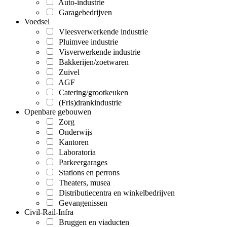
Auto-industrie
Garagebedrijven
Voedsel
Vleesverwerkende industrie
Pluimvee industrie
Visverwerkende industrie
Bakkerijen/zoetwaren
Zuivel
AGF
Catering/grootkeuken
(Fris)drankindustrie
Openbare gebouwen
Zorg
Onderwijs
Kantoren
Laboratoria
Parkeergarages
Stations en perrons
Theaters, musea
Distributiecentra en winkelbedrijven
Gevangenissen
Civil-Rail-Infra
Bruggen en viaducten