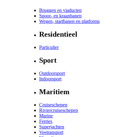
Bruggen en viaducten
Spoor- en kraanbanen
Wegen, startbanen en platforms
Residentieel
Particulier
Sport
Outdoorsport
Indoorsport
Maritiem
Cruiseschepen
Riviercruiseschepen
Marine
Ferries
Superjachten
Veetransport