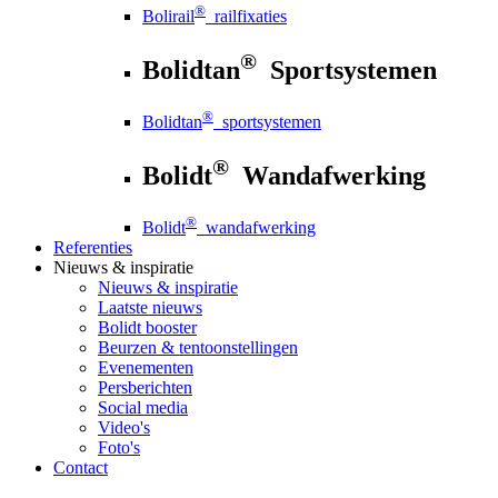
®
Bolirail
railfixaties
®
Bolidtan
Sportsystemen
®
Bolidtan
sportsystemen
®
Bolidt
Wandafwerking
®
Bolidt
wandafwerking
Referenties
Nieuws
& inspiratie
Nieuws
& inspiratie
Laatste nieuws
Bolidt booster
Beurzen & tentoonstellingen
Evenementen
Persberichten
Social media
Video's
Foto's
Contact