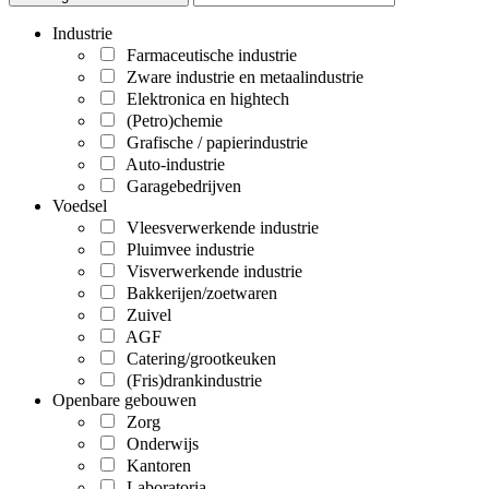
Industrie
Farmaceutische industrie
Zware industrie en metaalindustrie
Elektronica en hightech
(Petro)chemie
Grafische / papierindustrie
Auto-industrie
Garagebedrijven
Voedsel
Vleesverwerkende industrie
Pluimvee industrie
Visverwerkende industrie
Bakkerijen/zoetwaren
Zuivel
AGF
Catering/grootkeuken
(Fris)drankindustrie
Openbare gebouwen
Zorg
Onderwijs
Kantoren
Laboratoria