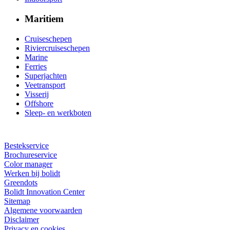
Maritiem
Cruiseschepen
Riviercruiseschepen
Marine
Ferries
Superjachten
Veetransport
Visserij
Offshore
Sleep- en werkboten
Bestekservice
Brochureservice
Color manager
Werken bij bolidt
Greendots
Bolidt Innovation Center
Sitemap
Algemene voorwaarden
Disclaimer
Privacy en cookies