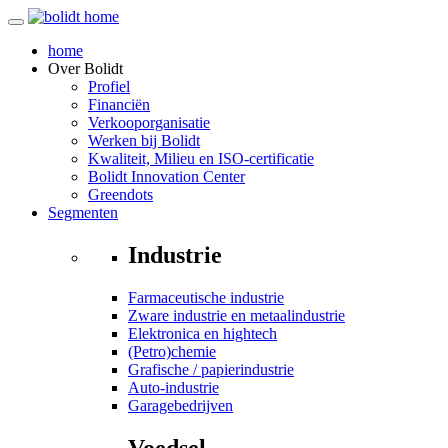
home
Over
Bolidt
Profiel
Financiën
Verkooporganisatie
Werken bij Bolidt
Kwaliteit, Milieu en ISO-certificatie
Bolidt Innovation Center
Greendots
Segmenten
Industrie
Farmaceutische industrie
Zware industrie en metaalindustrie
Elektronica en hightech
(Petro)chemie
Grafische / papierindustrie
Auto-industrie
Garagebedrijven
Voedsel