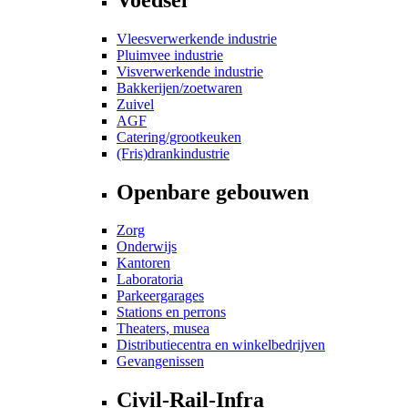
Vleesverwerkende industrie
Pluimvee industrie
Visverwerkende industrie
Bakkerijen/zoetwaren
Zuivel
AGF
Catering/grootkeuken
(Fris)drankindustrie
Openbare gebouwen
Zorg
Onderwijs
Kantoren
Laboratoria
Parkeergarages
Stations en perrons
Theaters, musea
Distributiecentra en winkelbedrijven
Gevangenissen
Civil-Rail-Infra