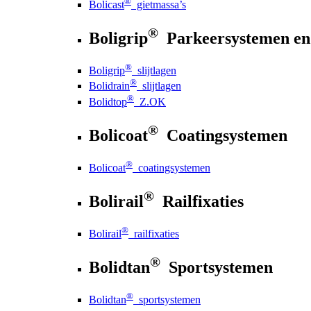
®
Bolicast
gietmassa’s
®
Boligrip
Parkeersystemen en
®
Boligrip
slijtlagen
®
Bolidrain
slijtlagen
®
Bolidtop
Z.OK
®
Bolicoat
Coatingsystemen
®
Bolicoat
coatingsystemen
®
Bolirail
Railfixaties
®
Bolirail
railfixaties
®
Bolidtan
Sportsystemen
®
Bolidtan
sportsystemen