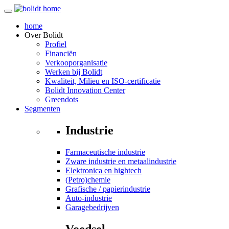
home
Over
Bolidt
Profiel
Financiën
Verkooporganisatie
Werken bij Bolidt
Kwaliteit, Milieu en ISO-certificatie
Bolidt Innovation Center
Greendots
Segmenten
Industrie
Farmaceutische industrie
Zware industrie en metaalindustrie
Elektronica en hightech
(Petro)chemie
Grafische / papierindustrie
Auto-industrie
Garagebedrijven
Voedsel