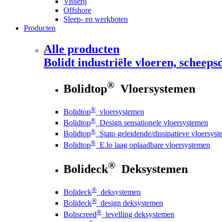
Visserij
Offshore
Sleep- en werkboten
Producten
Alle producten
Bolidt
industriële vloeren, scheepsd
®
Bolidtop
Vloersystemen
®
Bolidtop
vloersystemen
®
Bolidtop
Design sensationele vloersystemen
®
Bolidtop
Stato geleidende/dissipatieve vloersys
®
Bolidtop
E.lo laag oplaadbare vloersystemen
®
Bolideck
Deksystemen
®
Bolideck
deksystemen
®
Bolideck
design deksystemen
®
Boliscreed
levelling deksystemen