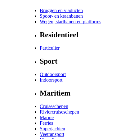
Bruggen en viaducten
Spoor- en kraanbanen
Wegen, startbanen en platforms
Residentieel
Particulier
Sport
Outdoorsport
Indoorsport
Maritiem
Cruiseschepen
Riviercruiseschepen
Marine
Ferries
Superjachten
Veetransport