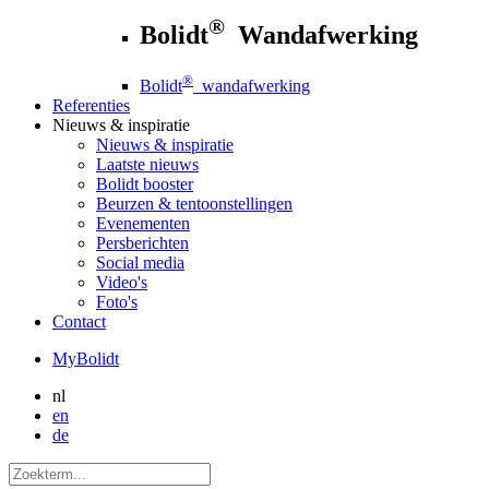
®
Bolidt
Wandafwerking
®
Bolidt
wandafwerking
Referenties
Nieuws
& inspiratie
Nieuws
& inspiratie
Laatste nieuws
Bolidt booster
Beurzen & tentoonstellingen
Evenementen
Persberichten
Social media
Video's
Foto's
Contact
MyBolidt
nl
en
de