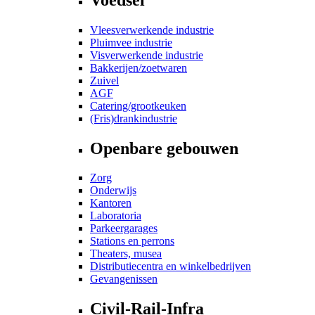
Vleesverwerkende industrie
Pluimvee industrie
Visverwerkende industrie
Bakkerijen/zoetwaren
Zuivel
AGF
Catering/grootkeuken
(Fris)drankindustrie
Openbare gebouwen
Zorg
Onderwijs
Kantoren
Laboratoria
Parkeergarages
Stations en perrons
Theaters, musea
Distributiecentra en winkelbedrijven
Gevangenissen
Civil-Rail-Infra