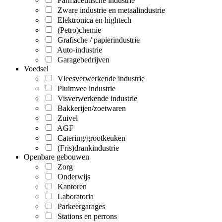
Farmaceutische industrie
Zware industrie en metaalindustrie
Elektronica en hightech
(Petro)chemie
Grafische / papierindustrie
Auto-industrie
Garagebedrijven
Voedsel
Vleesverwerkende industrie
Pluimvee industrie
Visverwerkende industrie
Bakkerijen/zoetwaren
Zuivel
AGF
Catering/grootkeuken
(Fris)drankindustrie
Openbare gebouwen
Zorg
Onderwijs
Kantoren
Laboratoria
Parkeergarages
Stations en perrons