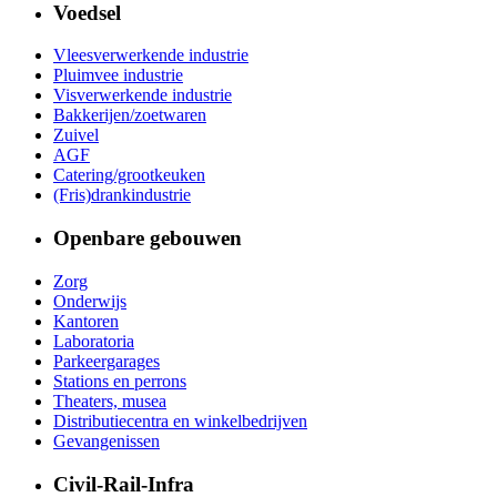
Voedsel
Vleesverwerkende industrie
Pluimvee industrie
Visverwerkende industrie
Bakkerijen/zoetwaren
Zuivel
AGF
Catering/grootkeuken
(Fris)drankindustrie
Openbare gebouwen
Zorg
Onderwijs
Kantoren
Laboratoria
Parkeergarages
Stations en perrons
Theaters, musea
Distributiecentra en winkelbedrijven
Gevangenissen
Civil-Rail-Infra