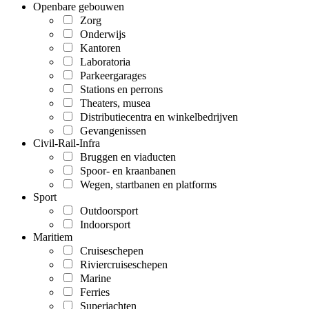
Openbare gebouwen
Zorg
Onderwijs
Kantoren
Laboratoria
Parkeergarages
Stations en perrons
Theaters, musea
Distributiecentra en winkelbedrijven
Gevangenissen
Civil-Rail-Infra
Bruggen en viaducten
Spoor- en kraanbanen
Wegen, startbanen en platforms
Sport
Outdoorsport
Indoorsport
Maritiem
Cruiseschepen
Riviercruiseschepen
Marine
Ferries
Superjachten