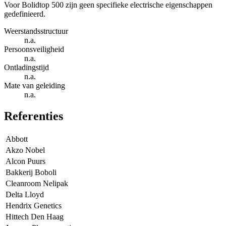
Voor Bolidtop 500 zijn geen specifieke electrische eigenschappen
gedefinieerd.
Weerstandsstructuur
n.a.
Persoonsveiligheid
n.a.
Ontladingstijd
n.a.
Mate van geleiding
n.a.
Referenties
Abbott
Akzo Nobel
Alcon Puurs
Bakkerij Boboli
Cleanroom Nelipak
Delta Lloyd
Hendrix Genetics
Hittech Den Haag