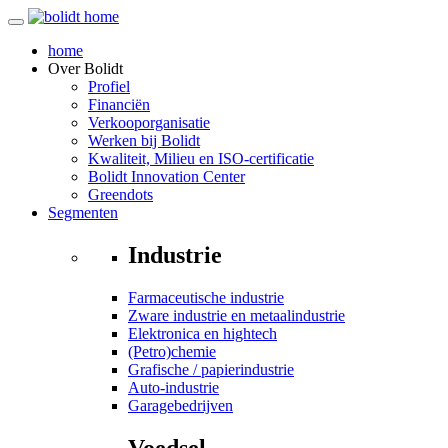
home
Over
Bolidt
Profiel
Financiën
Verkooporganisatie
Werken bij Bolidt
Kwaliteit, Milieu en ISO-certificatie
Bolidt Innovation Center
Greendots
Segmenten
Industrie
Farmaceutische industrie
Zware industrie en metaalindustrie
Elektronica en hightech
(Petro)chemie
Grafische / papierindustrie
Auto-industrie
Garagebedrijven
Voedsel