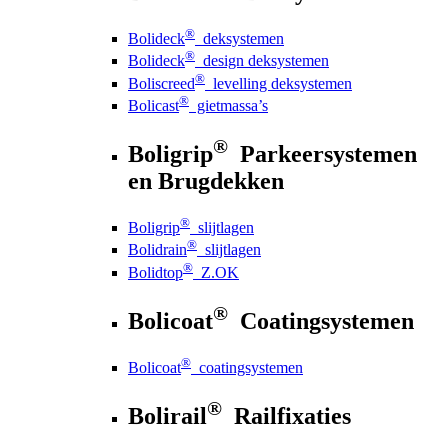
®
Bolideck
deksystemen
®
Bolideck
design deksystemen
®
Boliscreed
levelling deksystemen
®
Bolicast
gietmassa’s
®
Boligrip
Parkeersystemen
en Brugdekken
®
Boligrip
slijtlagen
®
Bolidrain
slijtlagen
®
Bolidtop
Z.OK
®
Bolicoat
Coatingsystemen
®
Bolicoat
coatingsystemen
®
Bolirail
Railfixaties