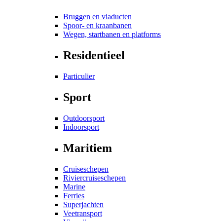
Bruggen en viaducten
Spoor- en kraanbanen
Wegen, startbanen en platforms
Residentieel
Particulier
Sport
Outdoorsport
Indoorsport
Maritiem
Cruiseschepen
Riviercruiseschepen
Marine
Ferries
Superjachten
Veetransport