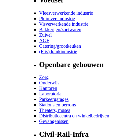
Vleesverwerkende industrie
Pluimvee industrie
Visverwerkende industrie
Bakkerijen/zoetwaren
Zuivel
AGF
Catering/grootkeuken
(Fris)drankindustrie
Openbare gebouwen
Zorg
Onderwijs
Kantoren
Laboratoria
Parkeergarages
Stations en perrons
Theaters, musea
Distributiecentra en winkelbedrijven
Gevangenissen
Civil-Rail-Infra