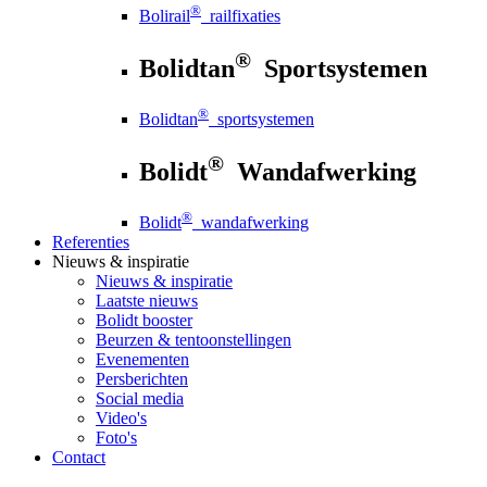
®
Bolirail
railfixaties
®
Bolidtan
Sportsystemen
®
Bolidtan
sportsystemen
®
Bolidt
Wandafwerking
®
Bolidt
wandafwerking
Referenties
Nieuws
& inspiratie
Nieuws
& inspiratie
Laatste nieuws
Bolidt booster
Beurzen & tentoonstellingen
Evenementen
Persberichten
Social media
Video's
Foto's
Contact