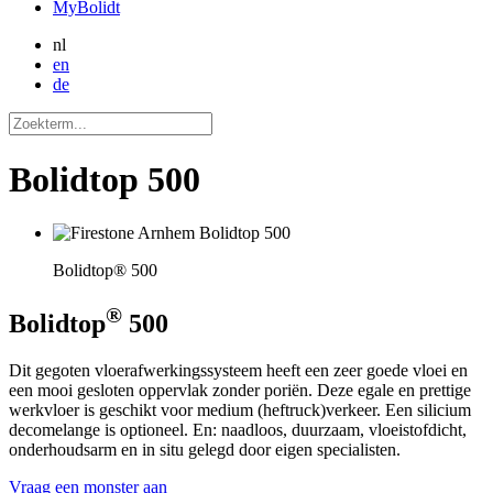
MyBolidt
nl
en
de
Bolidtop 500
Bolidtop® 500
®
Bolidtop
500
Dit gegoten vloerafwerkingssysteem heeft een zeer goede vloei en
een mooi gesloten oppervlak zonder poriën. Deze egale en prettige
werkvloer is geschikt voor medium (heftruck)verkeer. Een silicium
decomelange is optioneel. En: naadloos, duurzaam, vloeistofdicht,
onderhoudsarm en in situ gelegd door eigen specialisten.
Vraag een monster aan