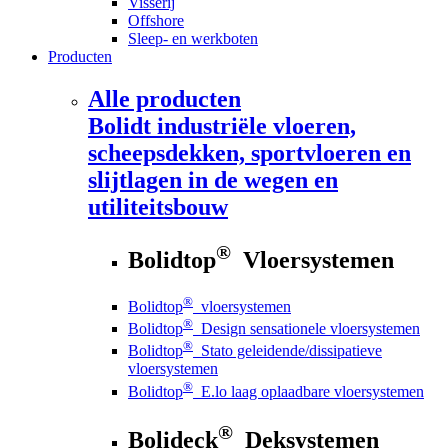
Visserij
Offshore
Sleep- en werkboten
Producten
Alle producten
Bolidt
industriële vloeren,
scheepsdekken, sportvloeren en
slijtlagen in de wegen en
utiliteitsbouw
®
Bolidtop
Vloersystemen
®
Bolidtop
vloersystemen
®
Bolidtop
Design sensationele vloersystemen
®
Bolidtop
Stato geleidende/dissipatieve
vloersystemen
®
Bolidtop
E.lo laag oplaadbare vloersystemen
®
Bolideck
Deksystemen