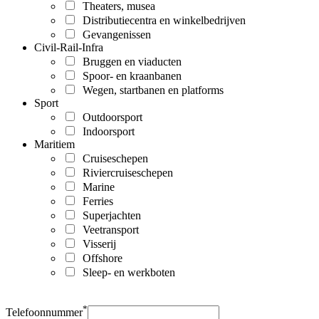
Theaters, musea
Distributiecentra en winkelbedrijven
Gevangenissen
Civil-Rail-Infra
Bruggen en viaducten
Spoor- en kraanbanen
Wegen, startbanen en platforms
Sport
Outdoorsport
Indoorsport
Maritiem
Cruiseschepen
Riviercruiseschepen
Marine
Ferries
Superjachten
Veetransport
Visserij
Offshore
Sleep- en werkboten
*
Telefoonnummer