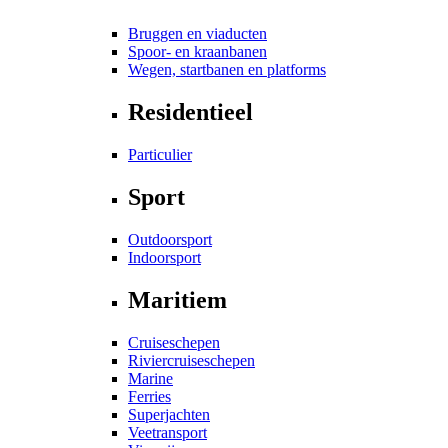
Bruggen en viaducten
Spoor- en kraanbanen
Wegen, startbanen en platforms
Residentieel
Particulier
Sport
Outdoorsport
Indoorsport
Maritiem
Cruiseschepen
Riviercruiseschepen
Marine
Ferries
Superjachten
Veetransport