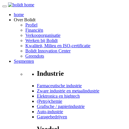
home
Over
Bolidt
Profiel
Financiën
Verkooporganisatie
Werken bij Bolidt
Kwaliteit, Milieu en ISO-certificatie
Bolidt Innovation Center
Greendots
Segmenten
Industrie
Farmaceutische industrie
Zware industrie en metaalindustrie
Elektronica en hightech
(Petro)chemie
Grafische / papierindustrie
Auto-industrie
Garagebedrijven
Voedsel