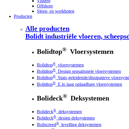
Visserij
Offshore
Sleep- en werkboten
Producten
Alle producten
Bolidt
industriële vloeren, scheepsd
®
Bolidtop
Vloersystemen
®
Bolidtop
vloersystemen
®
Bolidtop
Design sensationele vloersystemen
®
Bolidtop
Stato geleidende/dissipatieve vloersys
®
Bolidtop
E.lo laag oplaadbare vloersystemen
®
Bolideck
Deksystemen
®
Bolideck
deksystemen
®
Bolideck
design deksystemen
®
Boliscreed
levelling deksystemen