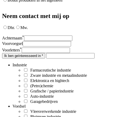
Bolidt produkten in het algemeen
Neem contact met mij op
Dhr.
Mw.
*
Achternaam
Voorvoegsel
*
Voorletters
Ik ben geïnteresseerd in *
Industrie
Farmaceutische industrie
Zware industrie en metaalindustrie
Elektronica en hightech
(Petro)chemie
Grafische / papierindustrie
Auto-industrie
Garagebedrijven
Voedsel
Vleesverwerkende industrie
Pluimvee industrie