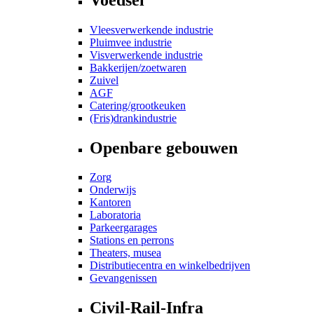
Vleesverwerkende industrie
Pluimvee industrie
Visverwerkende industrie
Bakkerijen/zoetwaren
Zuivel
AGF
Catering/grootkeuken
(Fris)drankindustrie
Openbare gebouwen
Zorg
Onderwijs
Kantoren
Laboratoria
Parkeergarages
Stations en perrons
Theaters, musea
Distributiecentra en winkelbedrijven
Gevangenissen
Civil-Rail-Infra