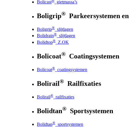
®
Bolicast
gietmassa’s
®
Boligrip
Parkeersystemen en
®
Boligrip
slijtlagen
®
Bolidrain
slijtlagen
®
Bolidtop
Z.OK
®
Bolicoat
Coatingsystemen
®
Bolicoat
coatingsystemen
®
Bolirail
Railfixaties
®
Bolirail
railfixaties
®
Bolidtan
Sportsystemen
®
Bolidtan
sportsystemen