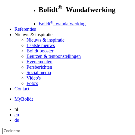
®
Bolidt
Wandafwerking
®
Bolidt
wandafwerking
Referenties
Nieuws
& inspiratie
Nieuws
& inspiratie
Laatste nieuws
Bolidt booster
Beurzen & tentoonstellingen
Evenementen
Persberichten
Social media
Video's
Foto's
Contact
MyBolidt
nl
en
de