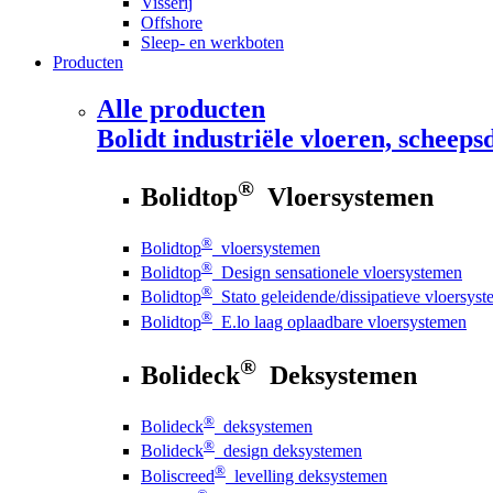
Visserij
Offshore
Sleep- en werkboten
Producten
Alle producten
Bolidt
industriële vloeren, scheepsd
®
Bolidtop
Vloersystemen
®
Bolidtop
vloersystemen
®
Bolidtop
Design sensationele vloersystemen
®
Bolidtop
Stato geleidende/dissipatieve vloersys
®
Bolidtop
E.lo laag oplaadbare vloersystemen
®
Bolideck
Deksystemen
®
Bolideck
deksystemen
®
Bolideck
design deksystemen
®
Boliscreed
levelling deksystemen