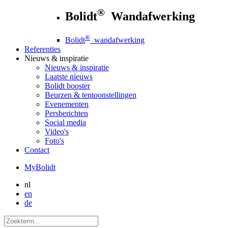
®
Bolidt
Wandafwerking
®
Bolidt
wandafwerking
Referenties
Nieuws
& inspiratie
Nieuws
& inspiratie
Laatste nieuws
Bolidt booster
Beurzen & tentoonstellingen
Evenementen
Persberichten
Social media
Video's
Foto's
Contact
MyBolidt
nl
en
de