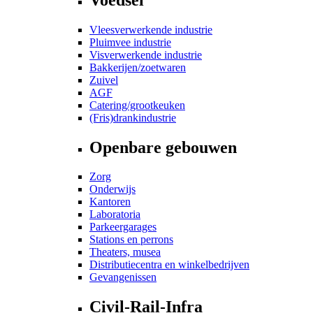
Vleesverwerkende industrie
Pluimvee industrie
Visverwerkende industrie
Bakkerijen/zoetwaren
Zuivel
AGF
Catering/grootkeuken
(Fris)drankindustrie
Openbare gebouwen
Zorg
Onderwijs
Kantoren
Laboratoria
Parkeergarages
Stations en perrons
Theaters, musea
Distributiecentra en winkelbedrijven
Gevangenissen
Civil-Rail-Infra