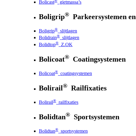
®
Bolicast
gietmassa’s
®
Boligrip
Parkeersystemen en
®
Boligrip
slijtlagen
®
Bolidrain
slijtlagen
®
Bolidtop
Z.OK
®
Bolicoat
Coatingsystemen
®
Bolicoat
coatingsystemen
®
Bolirail
Railfixaties
®
Bolirail
railfixaties
®
Bolidtan
Sportsystemen
®
Bolidtan
sportsystemen