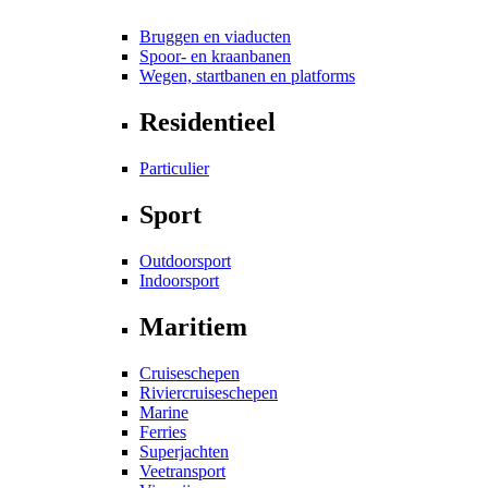
Bruggen en viaducten
Spoor- en kraanbanen
Wegen, startbanen en platforms
Residentieel
Particulier
Sport
Outdoorsport
Indoorsport
Maritiem
Cruiseschepen
Riviercruiseschepen
Marine
Ferries
Superjachten
Veetransport