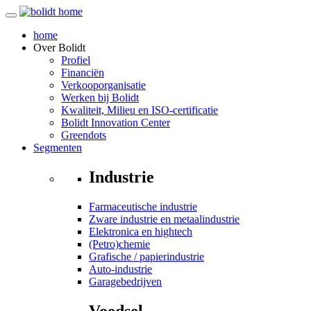
home
Over
Bolidt
Profiel
Financiën
Verkooporganisatie
Werken bij Bolidt
Kwaliteit, Milieu en ISO-certificatie
Bolidt Innovation Center
Greendots
Segmenten
Industrie
Farmaceutische industrie
Zware industrie en metaalindustrie
Elektronica en hightech
(Petro)chemie
Grafische / papierindustrie
Auto-industrie
Garagebedrijven
Voedsel