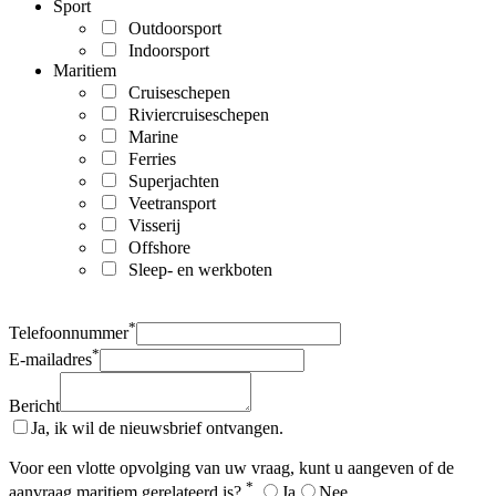
Sport
Outdoorsport
Indoorsport
Maritiem
Cruiseschepen
Riviercruiseschepen
Marine
Ferries
Superjachten
Veetransport
Visserij
Offshore
Sleep- en werkboten
*
Telefoonnummer
*
E-mailadres
Bericht
Ja, ik wil de nieuwsbrief ontvangen.
Voor een vlotte opvolging van uw vraag, kunt u aangeven of de
*
aanvraag maritiem gerelateerd is?
Ja
Nee