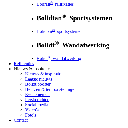
®
Bolirail
railfixaties
®
Bolidtan
Sportsystemen
®
Bolidtan
sportsystemen
®
Bolidt
Wandafwerking
®
Bolidt
wandafwerking
Referenties
Nieuws
& inspiratie
Nieuws
& inspiratie
Laatste nieuws
Bolidt booster
Beurzen & tentoonstellingen
Evenementen
Persberichten
Social media
Video's
Foto's
Contact