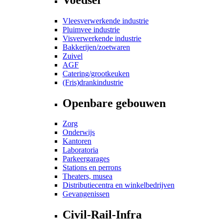
Vleesverwerkende industrie
Pluimvee industrie
Visverwerkende industrie
Bakkerijen/zoetwaren
Zuivel
AGF
Catering/grootkeuken
(Fris)drankindustrie
Openbare gebouwen
Zorg
Onderwijs
Kantoren
Laboratoria
Parkeergarages
Stations en perrons
Theaters, musea
Distributiecentra en winkelbedrijven
Gevangenissen
Civil-Rail-Infra