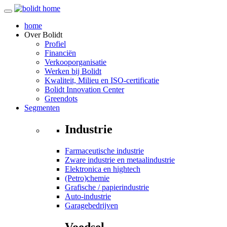
home
Over
Bolidt
Profiel
Financiën
Verkooporganisatie
Werken bij Bolidt
Kwaliteit, Milieu en ISO-certificatie
Bolidt Innovation Center
Greendots
Segmenten
Industrie
Farmaceutische industrie
Zware industrie en metaalindustrie
Elektronica en hightech
(Petro)chemie
Grafische / papierindustrie
Auto-industrie
Garagebedrijven
Voedsel