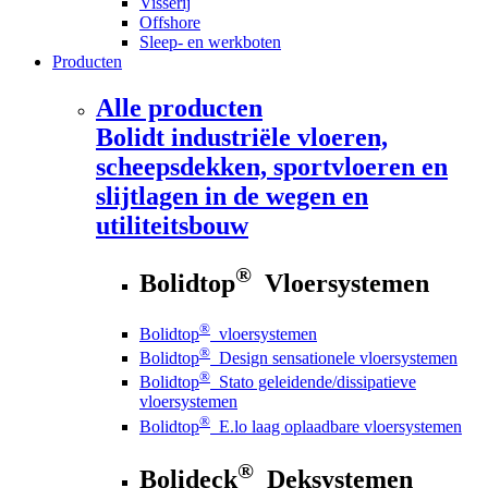
Visserij
Offshore
Sleep- en werkboten
Producten
Alle producten
Bolidt
industriële vloeren,
scheepsdekken, sportvloeren en
slijtlagen in de wegen en
utiliteitsbouw
®
Bolidtop
Vloersystemen
®
Bolidtop
vloersystemen
®
Bolidtop
Design sensationele vloersystemen
®
Bolidtop
Stato geleidende/dissipatieve
vloersystemen
®
Bolidtop
E.lo laag oplaadbare vloersystemen
®
Bolideck
Deksystemen