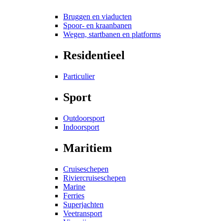
Bruggen en viaducten
Spoor- en kraanbanen
Wegen, startbanen en platforms
Residentieel
Particulier
Sport
Outdoorsport
Indoorsport
Maritiem
Cruiseschepen
Riviercruiseschepen
Marine
Ferries
Superjachten
Veetransport