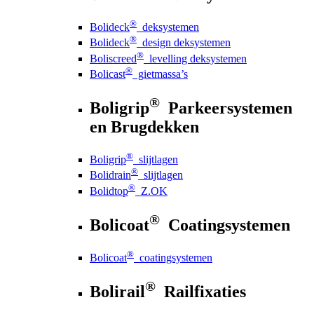
®
Bolideck
deksystemen
®
Bolideck
design deksystemen
®
Boliscreed
levelling deksystemen
®
Bolicast
gietmassa’s
®
Boligrip
Parkeersystemen
en Brugdekken
®
Boligrip
slijtlagen
®
Bolidrain
slijtlagen
®
Bolidtop
Z.OK
®
Bolicoat
Coatingsystemen
®
Bolicoat
coatingsystemen
®
Bolirail
Railfixaties