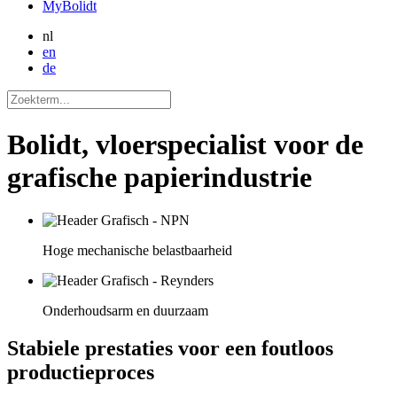
MyBolidt
nl
en
de
Bolidt, vloerspecialist voor de
grafische papierindustrie
Hoge mechanische belastbaarheid
Onderhoudsarm en duurzaam
Stabiele prestaties voor een foutloos
productieproces