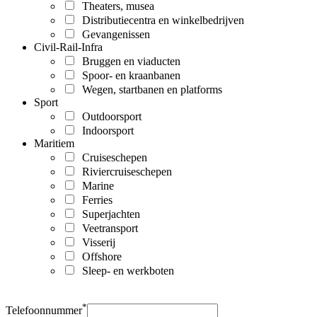
Theaters, musea
Distributiecentra en winkelbedrijven
Gevangenissen
Civil-Rail-Infra
Bruggen en viaducten
Spoor- en kraanbanen
Wegen, startbanen en platforms
Sport
Outdoorsport
Indoorsport
Maritiem
Cruiseschepen
Riviercruiseschepen
Marine
Ferries
Superjachten
Veetransport
Visserij
Offshore
Sleep- en werkboten
*
Telefoonnummer