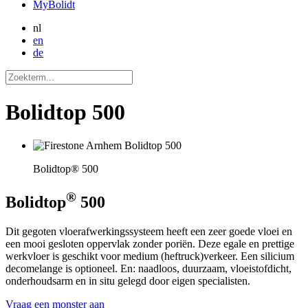
MyBolidt
nl
en
de
Bolidtop 500
Bolidtop® 500
®
Bolidtop
500
Dit gegoten vloerafwerkingssysteem heeft een zeer goede vloei en
een mooi gesloten oppervlak zonder poriën. Deze egale en prettige
werkvloer is geschikt voor medium (heftruck)verkeer. Een silicium
decomelange is optioneel. En: naadloos, duurzaam, vloeistofdicht,
onderhoudsarm en in situ gelegd door eigen specialisten.
Vraag een monster aan