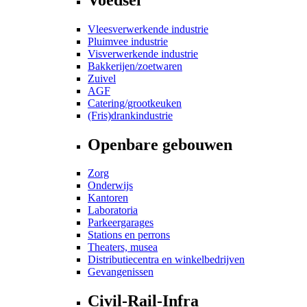
Vleesverwerkende industrie
Pluimvee industrie
Visverwerkende industrie
Bakkerijen/zoetwaren
Zuivel
AGF
Catering/grootkeuken
(Fris)drankindustrie
Openbare gebouwen
Zorg
Onderwijs
Kantoren
Laboratoria
Parkeergarages
Stations en perrons
Theaters, musea
Distributiecentra en winkelbedrijven
Gevangenissen
Civil-Rail-Infra