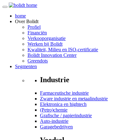
home
Over
Bolidt
Profiel
Financiën
Verkooporganisatie
Werken bij Bolidt
Kwaliteit, Milieu en ISO-certificatie
Bolidt Innovation Center
Greendots
Segmenten
Industrie
Farmaceutische industrie
Zware industrie en metaalindustrie
Elektronica en hightech
(Petro)chemie
Grafische / papierindustrie
Auto-industrie
Garagebedrijven
Voedsel