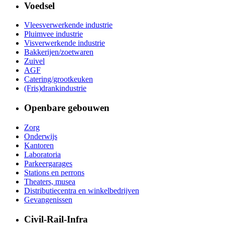
Voedsel
Vleesverwerkende industrie
Pluimvee industrie
Visverwerkende industrie
Bakkerijen/zoetwaren
Zuivel
AGF
Catering/grootkeuken
(Fris)drankindustrie
Openbare gebouwen
Zorg
Onderwijs
Kantoren
Laboratoria
Parkeergarages
Stations en perrons
Theaters, musea
Distributiecentra en winkelbedrijven
Gevangenissen
Civil-Rail-Infra