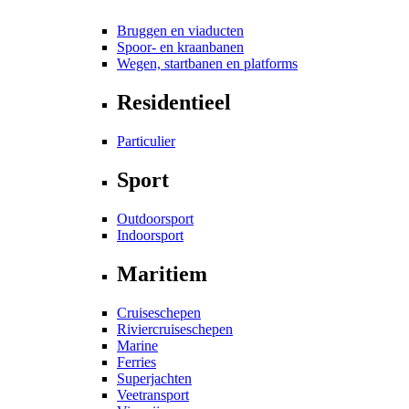
Bruggen en viaducten
Spoor- en kraanbanen
Wegen, startbanen en platforms
Residentieel
Particulier
Sport
Outdoorsport
Indoorsport
Maritiem
Cruiseschepen
Riviercruiseschepen
Marine
Ferries
Superjachten
Veetransport