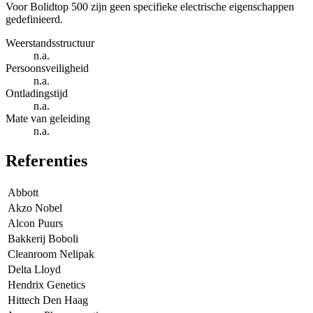
Voor Bolidtop 500 zijn geen specifieke electrische eigenschappen
gedefinieerd.
Weerstandsstructuur
n.a.
Persoonsveiligheid
n.a.
Ontladingstijd
n.a.
Mate van geleiding
n.a.
Referenties
Abbott
Akzo Nobel
Alcon Puurs
Bakkerij Boboli
Cleanroom Nelipak
Delta Lloyd
Hendrix Genetics
Hittech Den Haag