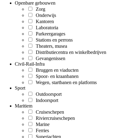
Openbare gebouwen
Zorg
Onderwijs
Kantoren
Laboratoria
Parkeergarages
Stations en perrons
Theaters, musea
Distributiecentra en winkelbedrijven
Gevangenissen
Civil-Rail-Infra
Bruggen en viaducten
Spoor- en kraanbanen
Wegen, startbanen en platforms
Sport
Outdoorsport
Indoorsport
Maritiem
Cruiseschepen
Riviercruiseschepen
Marine
Ferries
Superjachten