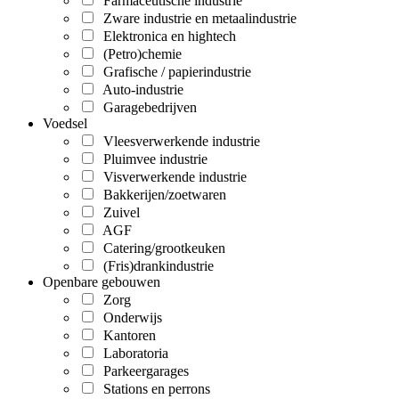
Farmaceutische industrie
Zware industrie en metaalindustrie
Elektronica en hightech
(Petro)chemie
Grafische / papierindustrie
Auto-industrie
Garagebedrijven
Voedsel
Vleesverwerkende industrie
Pluimvee industrie
Visverwerkende industrie
Bakkerijen/zoetwaren
Zuivel
AGF
Catering/grootkeuken
(Fris)drankindustrie
Openbare gebouwen
Zorg
Onderwijs
Kantoren
Laboratoria
Parkeergarages
Stations en perrons