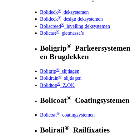
®
Bolideck
deksystemen
®
Bolideck
design deksystemen
®
Boliscreed
levelling deksystemen
®
Bolicast
gietmassa’s
®
Boligrip
Parkeersystemen
en Brugdekken
®
Boligrip
slijtlagen
®
Bolidrain
slijtlagen
®
Bolidtop
Z.OK
®
Bolicoat
Coatingsystemen
®
Bolicoat
coatingsystemen
®
Bolirail
Railfixaties