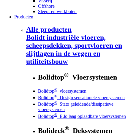
Visserij
Offshore
Sleep- en werkboten
Producten
Alle producten
Bolidt
industriële vloeren,
scheepsdekken, sportvloeren en
slijtlagen in de wegen en
utiliteitsbouw
®
Bolidtop
Vloersystemen
®
Bolidtop
vloersystemen
®
Bolidtop
Design sensationele vloersystemen
®
Bolidtop
Stato geleidende/dissipatieve
vloersystemen
®
Bolidtop
E.lo laag oplaadbare vloersystemen
®
Bolideck
Deksystemen