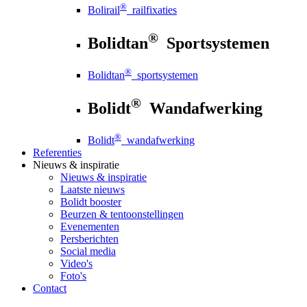
®
Bolirail
railfixaties
®
Bolidtan
Sportsystemen
®
Bolidtan
sportsystemen
®
Bolidt
Wandafwerking
®
Bolidt
wandafwerking
Referenties
Nieuws
& inspiratie
Nieuws
& inspiratie
Laatste nieuws
Bolidt booster
Beurzen & tentoonstellingen
Evenementen
Persberichten
Social media
Video's
Foto's
Contact