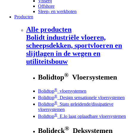
Visserij
Offshore
Sleep- en werkboten
Producten
Alle producten
Bolidt
industriële vloeren,
scheepsdekken, sportvloeren en
slijtlagen in de wegen en
utiliteitsbouw
®
Bolidtop
Vloersystemen
®
Bolidtop
vloersystemen
®
Bolidtop
Design sensationele vloersystemen
®
Bolidtop
Stato geleidende/dissipatieve
vloersystemen
®
Bolidtop
E.lo laag oplaadbare vloersystemen
®
Bolideck
Deksystemen