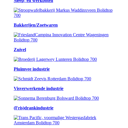
Sleep- en werkboten
Bakkerijen/Zoetwaren
Zuivel
Pluimvee industrie
Visverwerkende industrie
(Fris)drankindustrie