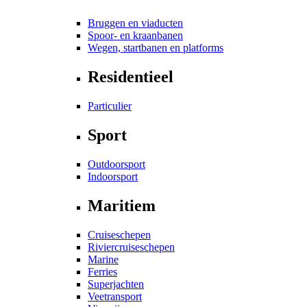
Bruggen en viaducten
Spoor- en kraanbanen
Wegen, startbanen en platforms
Residentieel
Particulier
Sport
Outdoorsport
Indoorsport
Maritiem
Cruiseschepen
Riviercruiseschepen
Marine
Ferries
Superjachten
Veetransport