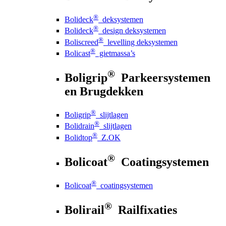
®
Bolideck
deksystemen
®
Bolideck
design deksystemen
®
Boliscreed
levelling deksystemen
®
Bolicast
gietmassa’s
®
Boligrip
Parkeersystemen
en Brugdekken
®
Boligrip
slijtlagen
®
Bolidrain
slijtlagen
®
Bolidtop
Z.OK
®
Bolicoat
Coatingsystemen
®
Bolicoat
coatingsystemen
®
Bolirail
Railfixaties