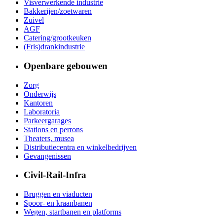
Visverwerkende industrie
Bakkerijen/zoetwaren
Zuivel
AGF
Catering/grootkeuken
(Fris)drankindustrie
Openbare gebouwen
Zorg
Onderwijs
Kantoren
Laboratoria
Parkeergarages
Stations en perrons
Theaters, musea
Distributiecentra en winkelbedrijven
Gevangenissen
Civil-Rail-Infra
Bruggen en viaducten
Spoor- en kraanbanen
Wegen, startbanen en platforms