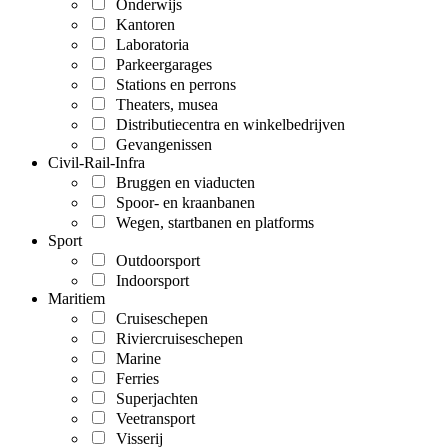
Onderwijs
Kantoren
Laboratoria
Parkeergarages
Stations en perrons
Theaters, musea
Distributiecentra en winkelbedrijven
Gevangenissen
Civil-Rail-Infra
Bruggen en viaducten
Spoor- en kraanbanen
Wegen, startbanen en platforms
Sport
Outdoorsport
Indoorsport
Maritiem
Cruiseschepen
Riviercruiseschepen
Marine
Ferries
Superjachten
Veetransport
Visserij