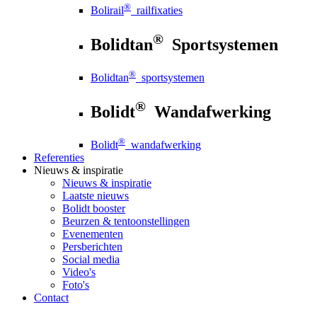
®
Bolirail
railfixaties
®
Bolidtan
Sportsystemen
®
Bolidtan
sportsystemen
®
Bolidt
Wandafwerking
®
Bolidt
wandafwerking
Referenties
Nieuws
& inspiratie
Nieuws
& inspiratie
Laatste nieuws
Bolidt booster
Beurzen & tentoonstellingen
Evenementen
Persberichten
Social media
Video's
Foto's
Contact