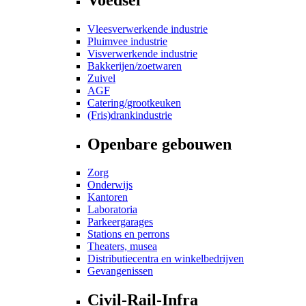
Vleesverwerkende industrie
Pluimvee industrie
Visverwerkende industrie
Bakkerijen/zoetwaren
Zuivel
AGF
Catering/grootkeuken
(Fris)drankindustrie
Openbare gebouwen
Zorg
Onderwijs
Kantoren
Laboratoria
Parkeergarages
Stations en perrons
Theaters, musea
Distributiecentra en winkelbedrijven
Gevangenissen
Civil-Rail-Infra