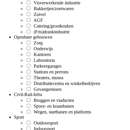
Visverwerkende industrie
Bakkerijen/zoetwaren
Zuivel
AGF
Catering/grootkeuken
(Fris)drankindustrie
Openbare gebouwen
Zorg
Onderwijs
Kantoren
Laboratoria
Parkeergarages
Stations en perrons
Theaters, musea
Distributiecentra en winkelbedrijven
Gevangenissen
Civil-Rail-Infra
Bruggen en viaducten
Spoor- en kraanbanen
Wegen, startbanen en platforms
Sport
Outdoorsport
Indoorsport