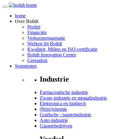
home
Over
Bolidt
Profiel
Financiën
Verkooporganisatie
Werken bij Bolidt
Kwaliteit, Milieu en ISO-certificatie
Bolidt Innovation Center
Greendots
Segmenten
Industrie
Farmaceutische industrie
Zware industrie en metaalindustrie
Elektronica en hightech
(Petro)chemie
Grafische / papierindustrie
Auto-industrie
Garagebedrijven
Voedsel