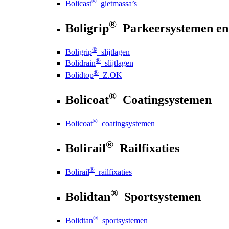
®
Bolicast
gietmassa’s
®
Boligrip
Parkeersystemen en
®
Boligrip
slijtlagen
®
Bolidrain
slijtlagen
®
Bolidtop
Z.OK
®
Bolicoat
Coatingsystemen
®
Bolicoat
coatingsystemen
®
Bolirail
Railfixaties
®
Bolirail
railfixaties
®
Bolidtan
Sportsystemen
®
Bolidtan
sportsystemen