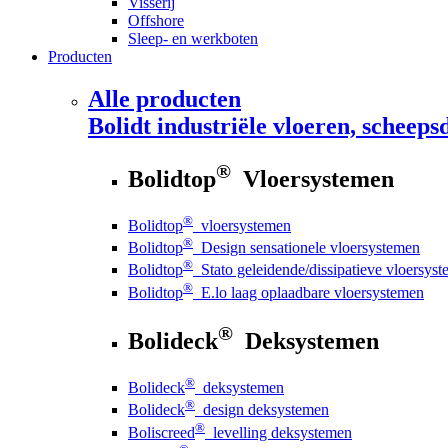
Visserij
Offshore
Sleep- en werkboten
Producten
Alle producten
Bolidt
industriële vloeren, scheepsd
®
Bolidtop
Vloersystemen
®
Bolidtop
vloersystemen
®
Bolidtop
Design sensationele vloersystemen
®
Bolidtop
Stato geleidende/dissipatieve vloersys
®
Bolidtop
E.lo laag oplaadbare vloersystemen
®
Bolideck
Deksystemen
®
Bolideck
deksystemen
®
Bolideck
design deksystemen
®
Boliscreed
levelling deksystemen