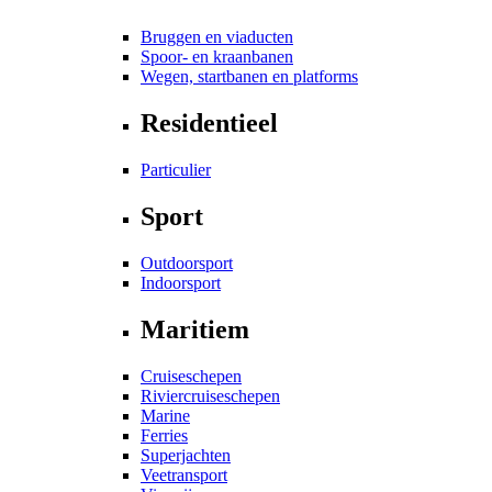
Bruggen en viaducten
Spoor- en kraanbanen
Wegen, startbanen en platforms
Residentieel
Particulier
Sport
Outdoorsport
Indoorsport
Maritiem
Cruiseschepen
Riviercruiseschepen
Marine
Ferries
Superjachten
Veetransport