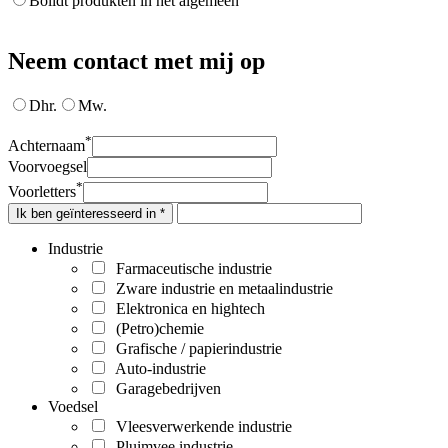
Bolidt produkten in het algemeen
Neem contact met mij op
Dhr.
Mw.
*
Achternaam
Voorvoegsel
*
Voorletters
Ik ben geïnteresseerd in *
Industrie
Farmaceutische industrie
Zware industrie en metaalindustrie
Elektronica en hightech
(Petro)chemie
Grafische / papierindustrie
Auto-industrie
Garagebedrijven
Voedsel
Vleesverwerkende industrie
Pluimvee industrie