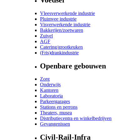
Vleesverwerkende industrie
Pluimvee industrie
Visverwerkende industrie
Bakkerijen/zoetwaren
Zuivel
AGF
Catering/grootkeuken
(Fris)drankindustrie
Openbare gebouwen
Zorg
Onderwijs
Kantoren
Laboratoria
Parkeergarages
Stations en perrons
Theaters, musea
Distributiecentra en winkelbedrijven
Gevangenissen
Civil-Rail-Infra