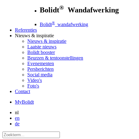
®
Bolidt
Wandafwerking
®
Bolidt
wandafwerking
Referenties
Nieuws
& inspiratie
Nieuws
& inspiratie
Laatste nieuws
Bolidt booster
Beurzen & tentoonstellingen
Evenementen
Persberichten
Social media
Video's
Foto's
Contact
MyBolidt
nl
en
de