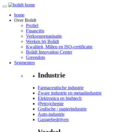
home
Over
Bolidt
Profiel
Financiën
Verkooporganisatie
Werken bij Bolidt
Kwaliteit, Milieu en ISO-certificatie
Bolidt Innovation Center
Greendots
Segmenten
Industrie
Farmaceutische industrie
Zware industrie en metaalindustrie
Elektronica en hightech
(Petro)chemie
Grafische / papierindustrie
Auto-industrie
Garagebedrijven
Voedsel