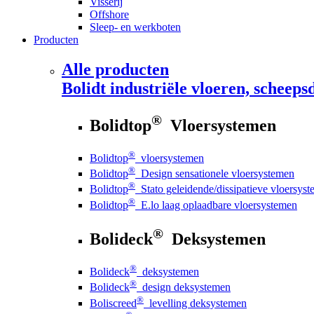
Visserij
Offshore
Sleep- en werkboten
Producten
Alle producten
Bolidt
industriële vloeren, scheepsd
®
Bolidtop
Vloersystemen
®
Bolidtop
vloersystemen
®
Bolidtop
Design sensationele vloersystemen
®
Bolidtop
Stato geleidende/dissipatieve vloersys
®
Bolidtop
E.lo laag oplaadbare vloersystemen
®
Bolideck
Deksystemen
®
Bolideck
deksystemen
®
Bolideck
design deksystemen
®
Boliscreed
levelling deksystemen