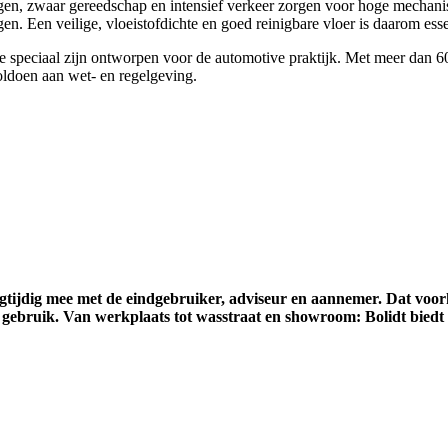
ggen, zwaar gereedschap en intensief verkeer zorgen voor hoge mechanisc
n. Een veilige, vloeistofdichte en goed reinigbare vloer is daarom esse
ie speciaal zijn ontworpen voor de automotive praktijk. Met meer dan 60
ldoen aan wet- en regelgeving.
egtijdig mee met de eindgebruiker, adviseur en aannemer. Dat voo
t gebruik. Van werkplaats tot wasstraat en showroom: Bolidt biedt 