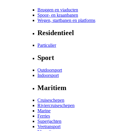
Bruggen en viaducten
Spoor- en kraanbanen
Wegen, startbanen en platforms
Residentieel
Particulier
Sport
Outdoorsport
Indoorsport
Maritiem
Cruiseschepen
Riviercruiseschepen
Marine
Ferries
Superjachten
Veetransport