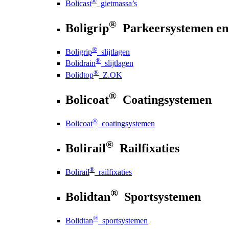
®
Bolicast
gietmassa’s
®
Boligrip
Parkeersystemen en
®
Boligrip
slijtlagen
®
Bolidrain
slijtlagen
®
Bolidtop
Z.OK
®
Bolicoat
Coatingsystemen
®
Bolicoat
coatingsystemen
®
Bolirail
Railfixaties
®
Bolirail
railfixaties
®
Bolidtan
Sportsystemen
®
Bolidtan
sportsystemen