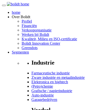
home
Over
Bolidt
Profiel
Financiën
Verkooporganisatie
Werken bij Bolidt
Kwaliteit, Milieu en ISO-certificatie
Bolidt Innovation Center
Greendots
Segmenten
Industrie
Farmaceutische industrie
Zware industrie en metaalindustrie
Elektronica en hightech
(Petro)chemie
Grafische / papierindustrie
Auto-industrie
Garagebedrijven
Voedsel