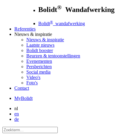
®
Bolidt
Wandafwerking
®
Bolidt
wandafwerking
Referenties
Nieuws
& inspiratie
Nieuws
& inspiratie
Laatste nieuws
Bolidt booster
Beurzen & tentoonstellingen
Evenementen
Persberichten
Social media
Video's
Foto's
Contact
MyBolidt
nl
en
de