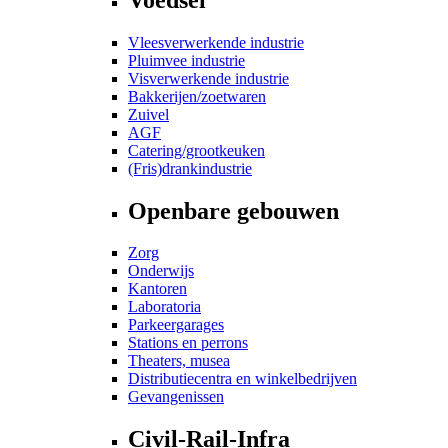
Vleesverwerkende industrie
Pluimvee industrie
Visverwerkende industrie
Bakkerijen/zoetwaren
Zuivel
AGF
Catering/grootkeuken
(Fris)drankindustrie
Openbare gebouwen
Zorg
Onderwijs
Kantoren
Laboratoria
Parkeergarages
Stations en perrons
Theaters, musea
Distributiecentra en winkelbedrijven
Gevangenissen
Civil-Rail-Infra