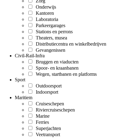
Zorg
Onderwijs
Kantoren
Laboratoria
Parkeergarages
Stations en perrons
Theaters, musea
Distributiecentra en winkelbedrijven
Gevangenissen
Civil-Rail-Infra
Bruggen en viaducten
Spoor- en kraanbanen
Wegen, startbanen en platforms
Sport
Outdoorsport
Indoorsport
Maritiem
Cruiseschepen
Riviercruiseschepen
Marine
Ferries
Superjachten
Veetransport