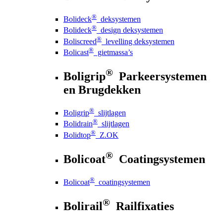
®
Bolideck
deksystemen
®
Bolideck
design deksystemen
®
Boliscreed
levelling deksystemen
®
Bolicast
gietmassa’s
®
Boligrip
Parkeersystemen
en Brugdekken
®
Boligrip
slijtlagen
®
Bolidrain
slijtlagen
®
Bolidtop
Z.OK
®
Bolicoat
Coatingsystemen
®
Bolicoat
coatingsystemen
®
Bolirail
Railfixaties