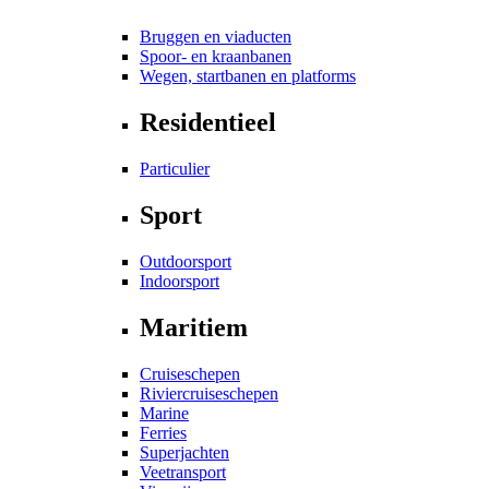
Bruggen en viaducten
Spoor- en kraanbanen
Wegen, startbanen en platforms
Residentieel
Particulier
Sport
Outdoorsport
Indoorsport
Maritiem
Cruiseschepen
Riviercruiseschepen
Marine
Ferries
Superjachten
Veetransport