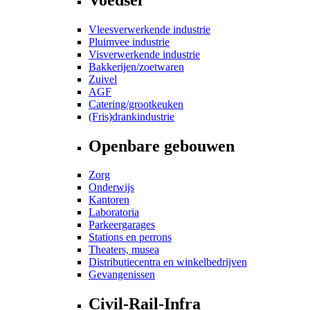
Vleesverwerkende industrie
Pluimvee industrie
Visverwerkende industrie
Bakkerijen/zoetwaren
Zuivel
AGF
Catering/grootkeuken
(Fris)drankindustrie
Openbare gebouwen
Zorg
Onderwijs
Kantoren
Laboratoria
Parkeergarages
Stations en perrons
Theaters, musea
Distributiecentra en winkelbedrijven
Gevangenissen
Civil-Rail-Infra