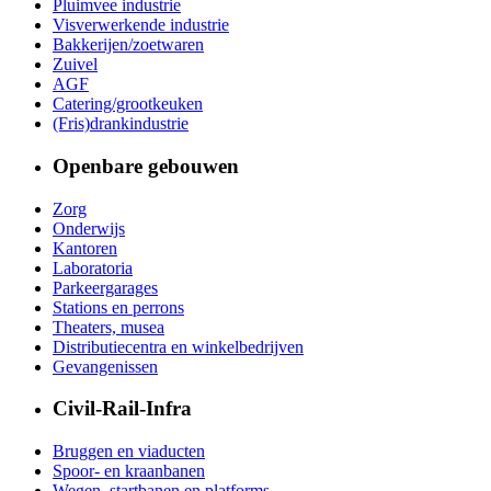
Pluimvee industrie
Visverwerkende industrie
Bakkerijen/zoetwaren
Zuivel
AGF
Catering/grootkeuken
(Fris)drankindustrie
Openbare gebouwen
Zorg
Onderwijs
Kantoren
Laboratoria
Parkeergarages
Stations en perrons
Theaters, musea
Distributiecentra en winkelbedrijven
Gevangenissen
Civil-Rail-Infra
Bruggen en viaducten
Spoor- en kraanbanen
Wegen, startbanen en platforms