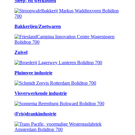
Sleep- en werkboten
Bakkerijen/Zoetwaren
Zuivel
Pluimvee industrie
Visverwerkende industrie
(Fris)drankindustrie