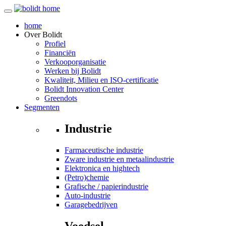
home
Over
Bolidt
Profiel
Financiën
Verkooporganisatie
Werken bij Bolidt
Kwaliteit, Milieu en ISO-certificatie
Bolidt Innovation Center
Greendots
Segmenten
Industrie
Farmaceutische industrie
Zware industrie en metaalindustrie
Elektronica en hightech
(Petro)chemie
Grafische / papierindustrie
Auto-industrie
Garagebedrijven
Voedsel