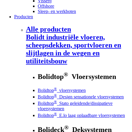
Visserij
Offshore
Sleep- en werkboten
Producten
Alle producten
Bolidt
industriële vloeren,
scheepsdekken, sportvloeren en
slijtlagen in de wegen en
utiliteitsbouw
®
Bolidtop
Vloersystemen
®
Bolidtop
vloersystemen
®
Bolidtop
Design sensationele vloersystemen
®
Bolidtop
Stato geleidende/dissipatieve
vloersystemen
®
Bolidtop
E.lo laag oplaadbare vloersystemen
®
Bolideck
Deksystemen