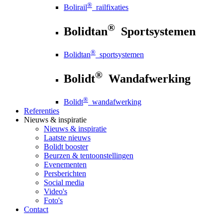
®
Bolirail
railfixaties
®
Bolidtan
Sportsystemen
®
Bolidtan
sportsystemen
®
Bolidt
Wandafwerking
®
Bolidt
wandafwerking
Referenties
Nieuws
& inspiratie
Nieuws
& inspiratie
Laatste nieuws
Bolidt booster
Beurzen & tentoonstellingen
Evenementen
Persberichten
Social media
Video's
Foto's
Contact