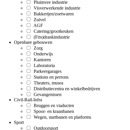
Pluimvee industrie
Visverwerkende industrie
Bakkerijen/zoetwaren
Zuivel
AGF
Catering/grootkeuken
(Fris)drankindustrie
Openbare gebouwen
Zorg
Onderwijs
Kantoren
Laboratoria
Parkeergarages
Stations en perrons
Theaters, musea
Distributiecentra en winkelbedrijven
Gevangenissen
Civil-Rail-Infra
Bruggen en viaducten
Spoor- en kraanbanen
Wegen, startbanen en platforms
Sport
Outdoorsport