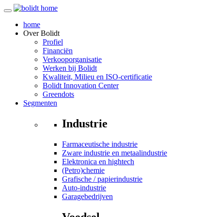
home
Over
Bolidt
Profiel
Financiën
Verkooporganisatie
Werken bij Bolidt
Kwaliteit, Milieu en ISO-certificatie
Bolidt Innovation Center
Greendots
Segmenten
Industrie
Farmaceutische industrie
Zware industrie en metaalindustrie
Elektronica en hightech
(Petro)chemie
Grafische / papierindustrie
Auto-industrie
Garagebedrijven
Voedsel