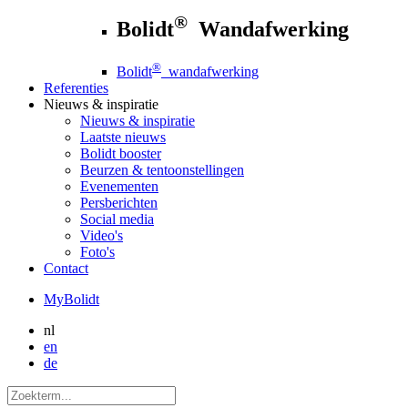
®
Bolidt
Wandafwerking
®
Bolidt
wandafwerking
Referenties
Nieuws
& inspiratie
Nieuws
& inspiratie
Laatste nieuws
Bolidt booster
Beurzen & tentoonstellingen
Evenementen
Persberichten
Social media
Video's
Foto's
Contact
MyBolidt
nl
en
de