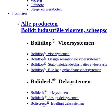
Visserij
Offshore
Sleep- en werkboten
Producten
Alle producten
Bolidt
industriële vloeren, scheepsd
®
Bolidtop
Vloersystemen
®
Bolidtop
vloersystemen
®
Bolidtop
Design sensationele vloersystemen
®
Bolidtop
Stato geleidende/dissipatieve vloersys
®
Bolidtop
E.lo laag oplaadbare vloersystemen
®
Bolideck
Deksystemen
®
Bolideck
deksystemen
®
Bolideck
design deksystemen
®
Boliscreed
levelling deksystemen