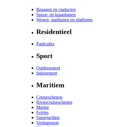
Bruggen en viaducten
Spoor- en kraanbanen
Wegen, startbanen en platforms
Residentieel
Particulier
Sport
Outdoorsport
Indoorsport
Maritiem
Cruiseschepen
Riviercruiseschepen
Marine
Ferries
Superjachten
Veetransport