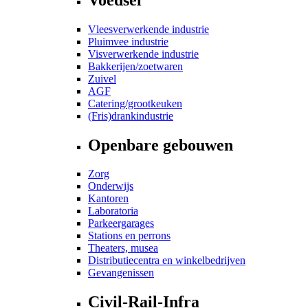
Vleesverwerkende industrie
Pluimvee industrie
Visverwerkende industrie
Bakkerijen/zoetwaren
Zuivel
AGF
Catering/grootkeuken
(Fris)drankindustrie
Openbare gebouwen
Zorg
Onderwijs
Kantoren
Laboratoria
Parkeergarages
Stations en perrons
Theaters, musea
Distributiecentra en winkelbedrijven
Gevangenissen
Civil-Rail-Infra