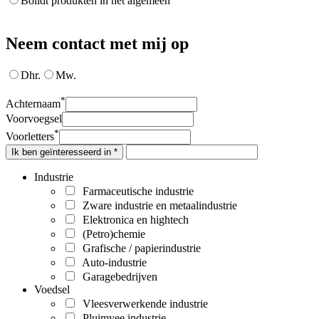
Bolidt produkten in het algemeen
Neem contact met mij op
Dhr.
Mw.
*
Achternaam
Voorvoegsel
*
Voorletters
Ik ben geïnteresseerd in *
Industrie
Farmaceutische industrie
Zware industrie en metaalindustrie
Elektronica en hightech
(Petro)chemie
Grafische / papierindustrie
Auto-industrie
Garagebedrijven
Voedsel
Vleesverwerkende industrie
Pluimvee industrie