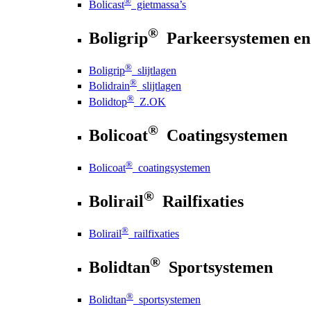
®
Bolicast
gietmassa’s
®
Boligrip
Parkeersystemen en
®
Boligrip
slijtlagen
®
Bolidrain
slijtlagen
®
Bolidtop
Z.OK
®
Bolicoat
Coatingsystemen
®
Bolicoat
coatingsystemen
®
Bolirail
Railfixaties
®
Bolirail
railfixaties
®
Bolidtan
Sportsystemen
®
Bolidtan
sportsystemen