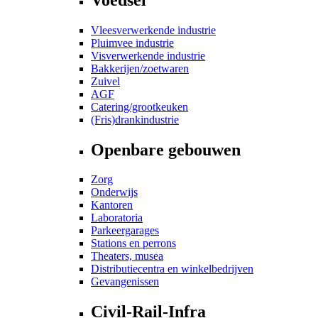
Vleesverwerkende industrie
Pluimvee industrie
Visverwerkende industrie
Bakkerijen/zoetwaren
Zuivel
AGF
Catering/grootkeuken
(Fris)drankindustrie
Openbare gebouwen
Zorg
Onderwijs
Kantoren
Laboratoria
Parkeergarages
Stations en perrons
Theaters, musea
Distributiecentra en winkelbedrijven
Gevangenissen
Civil-Rail-Infra