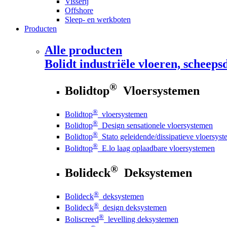
Visserij
Offshore
Sleep- en werkboten
Producten
Alle producten
Bolidt
industriële vloeren, scheepsd
®
Bolidtop
Vloersystemen
®
Bolidtop
vloersystemen
®
Bolidtop
Design sensationele vloersystemen
®
Bolidtop
Stato geleidende/dissipatieve vloersys
®
Bolidtop
E.lo laag oplaadbare vloersystemen
®
Bolideck
Deksystemen
®
Bolideck
deksystemen
®
Bolideck
design deksystemen
®
Boliscreed
levelling deksystemen