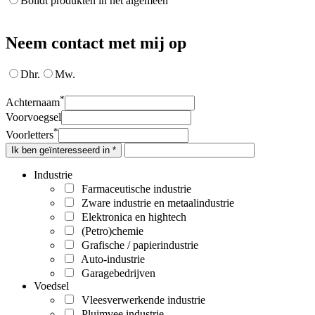
Bolidt produkten in het algemeen
Neem contact met mij op
Dhr.
Mw.
*
Achternaam
Voorvoegsel
*
Voorletters
Ik ben geïnteresseerd in *
Industrie
Farmaceutische industrie
Zware industrie en metaalindustrie
Elektronica en hightech
(Petro)chemie
Grafische / papierindustrie
Auto-industrie
Garagebedrijven
Voedsel
Vleesverwerkende industrie
Pluimvee industrie