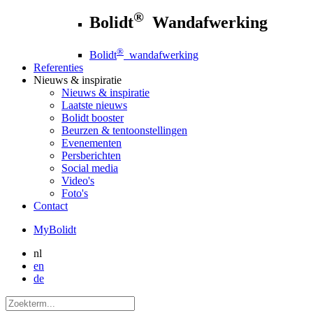
®
Bolidt
Wandafwerking
®
Bolidt
wandafwerking
Referenties
Nieuws
& inspiratie
Nieuws
& inspiratie
Laatste nieuws
Bolidt booster
Beurzen & tentoonstellingen
Evenementen
Persberichten
Social media
Video's
Foto's
Contact
MyBolidt
nl
en
de