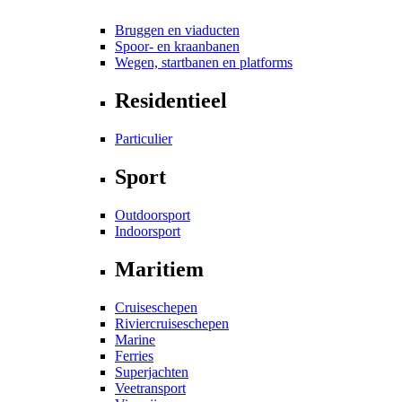
Bruggen en viaducten
Spoor- en kraanbanen
Wegen, startbanen en platforms
Residentieel
Particulier
Sport
Outdoorsport
Indoorsport
Maritiem
Cruiseschepen
Riviercruiseschepen
Marine
Ferries
Superjachten
Veetransport