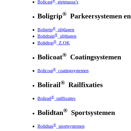
®
Bolicast
gietmassa’s
®
Boligrip
Parkeersystemen en
®
Boligrip
slijtlagen
®
Bolidrain
slijtlagen
®
Bolidtop
Z.OK
®
Bolicoat
Coatingsystemen
®
Bolicoat
coatingsystemen
®
Bolirail
Railfixaties
®
Bolirail
railfixaties
®
Bolidtan
Sportsystemen
®
Bolidtan
sportsystemen