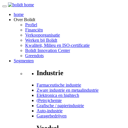
home
Over
Bolidt
Profiel
Financiën
Verkooporganisatie
Werken bij Bolidt
Kwaliteit, Milieu en ISO-certificatie
Bolidt Innovation Center
Greendots
Segmenten
Industrie
Farmaceutische industrie
Zware industrie en metaalindustrie
Elektronica en hightech
(Petro)chemie
Grafische / papierindustrie
Auto-industrie
Garagebedrijven
Voedsel