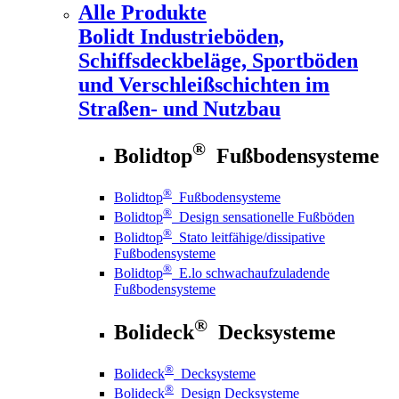
Alle Produkte
Bolidt
Industrieböden,
Schiffsdeckbeläge, Sportböden
und Verschleißschichten im
Straßen- und Nutzbau
®
Bolidtop
Fußbodensysteme
®
Bolidtop
Fußbodensysteme
®
Bolidtop
Design sensationelle Fußböden
®
Bolidtop
Stato leitfähige/dissipative
Fußbodensysteme
®
Bolidtop
E.lo schwachaufzuladende
Fußbodensysteme
®
Bolideck
Decksysteme
®
Bolideck
Decksysteme
®
Bolideck
Design Decksysteme