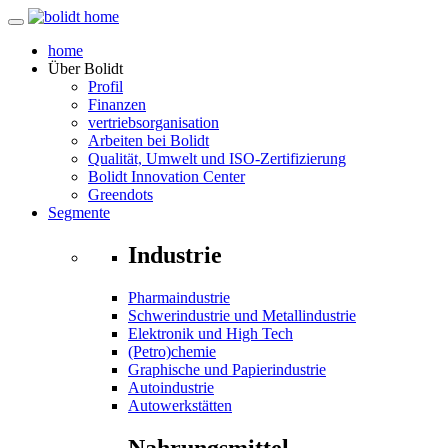
home
Über
Bolidt
Profil
Finanzen
vertriebsorganisation
Arbeiten bei Bolidt
Qualität, Umwelt und ISO-Zertifizierung
Bolidt Innovation Center
Greendots
Segmente
Industrie
Pharmaindustrie
Schwerindustrie und Metallindustrie
Elektronik und High Tech
(Petro)chemie
Graphische und Papierindustrie
Autoindustrie
Autowerkstätten
Nahrungsmittel