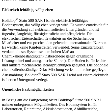
Elektrisch leitfähig, völlig eben
®
Bolidtop
Stato 500 SAR I ist ein elektrisch leitfähiges
Bodensystem, das völlig eben verlegt wird. Es wurde entwickelt für
die Verwendung auf elektrisch isolierten Untergründen und ist
fugenlos, langlebig, flüssigkeitsdicht und pflegeleicht. Die
elektrischen Eigenschaften gewährleisten die Sicherheit der
Mitarbeiter und entsprechen den geltenden internationalen Normen.
Es werden keine Kupferstreifen verwendet. Seine Einzigartigkeit
verdankt dieses System seinem hohen Maß an
Chemikalienbeständigkeit (insbesondere gegen organische
Lösungsmittel und anorganische Säuren). Der Boden ist für leichte
und mittlere mechanische Beanspruchungen geeignet. Die optionale
chemikalienbeständige Deko-Mischung verleiht ihm eine gepflegte
®
Ausstrahlung. Bolidtop
Stato 500 SAR I wird auf einem elektrisch
isolierten Untergrund verlegt.
Unendliche Farbmöglichkeiten
®
In Bezug auf die Farbgebung bietet Bolidtop
Stato 500 SAR I
nahezu unbegrenzte Möglichkeiten. Das Bodensystem ist für
Laboratorien, Reinräume, Akkuladestationen, Abfüllbereiche,