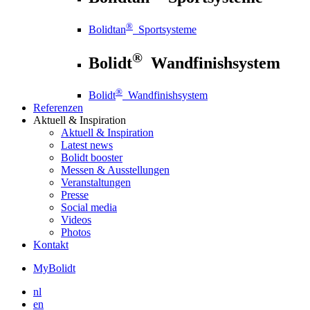
®
Bolidtan
Sportsysteme
®
Bolidt
Wandfinishsystem
®
Bolidt
Wandfinishsystem
Referenzen
Aktuell
& Inspiration
Aktuell
& Inspiration
Latest news
Bolidt booster
Messen & Ausstellungen
Veranstaltungen
Presse
Social media
Videos
Photos
Kontakt
MyBolidt
nl
en