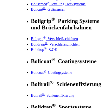
®
Boliscreed
levelling Decksysteme
®
Bolicast
Gußmassen
®
Boligrip
Parking Systeme
und Brückenfahrbahnen
®
Boligrip
Verschleißschichten
®
Bolidrain
Verschleißschichten
®
Bolidtop
Z.OK
®
Bolicoat
Coatingsysteme
®
Bolicoat
Coatingsysteme
®
Bolirail
Schienenfixierung
®
Bolirail
Schienenfixierung
®
Bolidtan
Sportsysteme