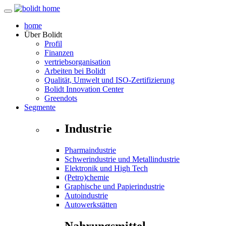
home
Über
Bolidt
Profil
Finanzen
vertriebsorganisation
Arbeiten bei Bolidt
Qualität, Umwelt und ISO-Zertifizierung
Bolidt Innovation Center
Greendots
Segmente
Industrie
Pharmaindustrie
Schwerindustrie und Metallindustrie
Elektronik und High Tech
(Petro)chemie
Graphische und Papierindustrie
Autoindustrie
Autowerkstätten
Nahrungsmittel