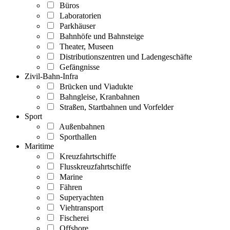
Büros
Laboratorien
Parkhäuser
Bahnhöfe und Bahnsteige
Theater, Museen
Distributionszentren und Ladengeschäfte
Gefängnisse
Zivil-Bahn-Infra
Brücken und Viadukte
Bahngleise, Kranbahnen
Straßen, Startbahnen und Vorfelder
Sport
Außenbahnen
Sporthallen
Maritime
Kreuzfahrtschiffe
Flusskreuzfahrtschiffe
Marine
Fähren
Superyachten
Viehtransport
Fischerei
Offshore