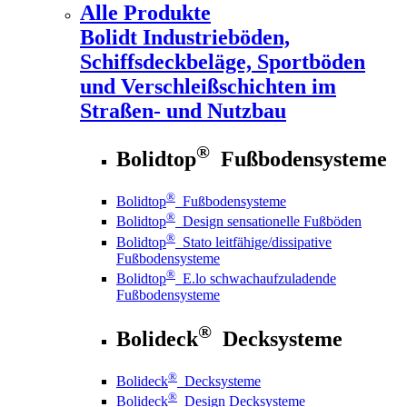
Alle Produkte
Bolidt
Industrieböden,
Schiffsdeckbeläge, Sportböden
und Verschleißschichten im
Straßen- und Nutzbau
®
Bolidtop
Fußbodensysteme
®
Bolidtop
Fußbodensysteme
®
Bolidtop
Design sensationelle Fußböden
®
Bolidtop
Stato leitfähige/dissipative
Fußbodensysteme
®
Bolidtop
E.lo schwachaufzuladende
Fußbodensysteme
®
Bolideck
Decksysteme
®
Bolideck
Decksysteme
®
Bolideck
Design Decksysteme