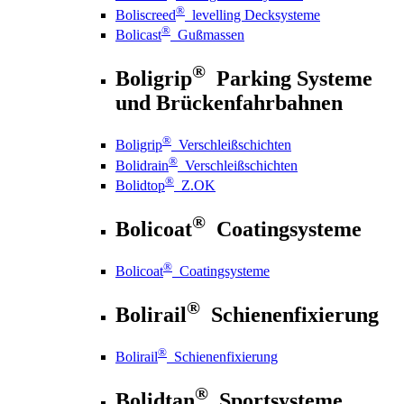
®
Boliscreed
levelling Decksysteme
®
Bolicast
Gußmassen
®
Boligrip
Parking Systeme
und Brückenfahrbahnen
®
Boligrip
Verschleißschichten
®
Bolidrain
Verschleißschichten
®
Bolidtop
Z.OK
®
Bolicoat
Coatingsysteme
®
Bolicoat
Coatingsysteme
®
Bolirail
Schienenfixierung
®
Bolirail
Schienenfixierung
®
Bolidtan
Sportsysteme