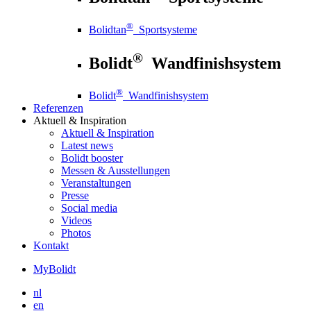
®
Bolidtan
Sportsysteme
®
Bolidt
Wandfinishsystem
®
Bolidt
Wandfinishsystem
Referenzen
Aktuell
& Inspiration
Aktuell
& Inspiration
Latest news
Bolidt booster
Messen & Ausstellungen
Veranstaltungen
Presse
Social media
Videos
Photos
Kontakt
MyBolidt
nl
en