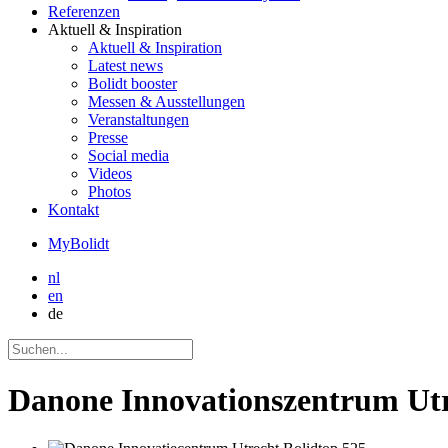
Referenzen
Aktuell
& Inspiration
Aktuell
& Inspiration
Latest news
Bolidt booster
Messen & Ausstellungen
Veranstaltungen
Presse
Social media
Videos
Photos
Kontakt
MyBolidt
nl
en
de
Danone Innovationszentrum Ut