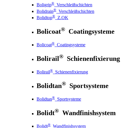
®
Boligrip
Verschleißschichten
®
Bolidrain
Verschleißschichten
®
Bolidtop
Z.OK
®
Bolicoat
Coatingsysteme
®
Bolicoat
Coatingsysteme
®
Bolirail
Schienenfixierung
®
Bolirail
Schienenfixierung
®
Bolidtan
Sportsysteme
®
Bolidtan
Sportsysteme
®
Bolidt
Wandfinishsystem
®
Bolidt
Wandfinishsystem