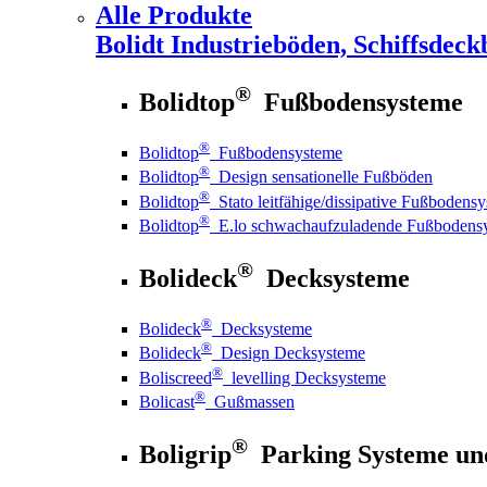
Alle Produkte
Bolidt
Industrieböden, Schiffsdeck
®
Bolidtop
Fußbodensysteme
®
Bolidtop
Fußbodensysteme
®
Bolidtop
Design sensationelle Fußböden
®
Bolidtop
Stato leitfähige/dissipative Fußbodens
®
Bolidtop
E.lo schwachaufzuladende Fußbodens
®
Bolideck
Decksysteme
®
Bolideck
Decksysteme
®
Bolideck
Design Decksysteme
®
Boliscreed
levelling Decksysteme
®
Bolicast
Gußmassen
®
Boligrip
Parking Systeme un