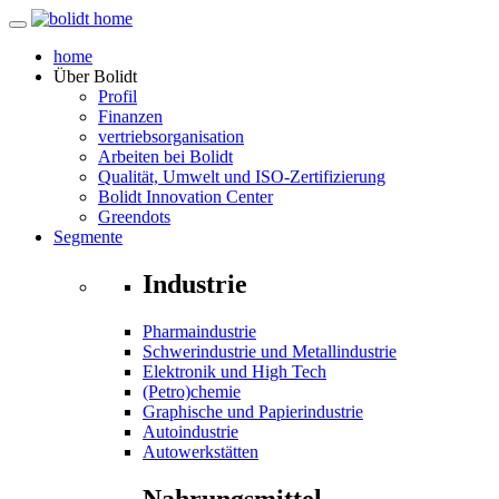
home
Über
Bolidt
Profil
Finanzen
vertriebsorganisation
Arbeiten bei Bolidt
Qualität, Umwelt und ISO-Zertifizierung
Bolidt Innovation Center
Greendots
Segmente
Industrie
Pharmaindustrie
Schwerindustrie und Metallindustrie
Elektronik und High Tech
(Petro)chemie
Graphische und Papierindustrie
Autoindustrie
Autowerkstätten
Nahrungsmittel