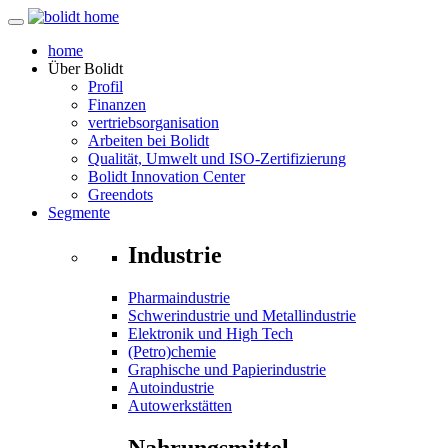
home
Über
Bolidt
Profil
Finanzen
vertriebsorganisation
Arbeiten bei Bolidt
Qualität, Umwelt und ISO-Zertifizierung
Bolidt Innovation Center
Greendots
Segmente
Industrie
Pharmaindustrie
Schwerindustrie und Metallindustrie
Elektronik und High Tech
(Petro)chemie
Graphische und Papierindustrie
Autoindustrie
Autowerkstätten
Nahrungsmittel