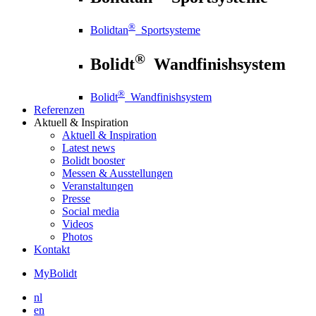
®
Bolidtan
Sportsysteme
®
Bolidt
Wandfinishsystem
®
Bolidt
Wandfinishsystem
Referenzen
Aktuell
& Inspiration
Aktuell
& Inspiration
Latest news
Bolidt booster
Messen & Ausstellungen
Veranstaltungen
Presse
Social media
Videos
Photos
Kontakt
MyBolidt
nl
en