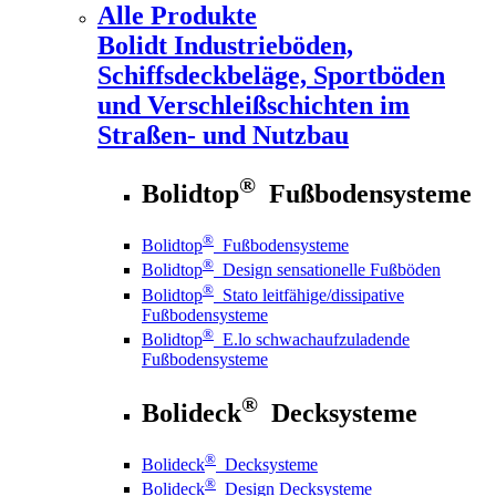
Alle Produkte
Bolidt
Industrieböden,
Schiffsdeckbeläge, Sportböden
und Verschleißschichten im
Straßen- und Nutzbau
®
Bolidtop
Fußbodensysteme
®
Bolidtop
Fußbodensysteme
®
Bolidtop
Design sensationelle Fußböden
®
Bolidtop
Stato leitfähige/dissipative
Fußbodensysteme
®
Bolidtop
E.lo schwachaufzuladende
Fußbodensysteme
®
Bolideck
Decksysteme
®
Bolideck
Decksysteme
®
Bolideck
Design Decksysteme