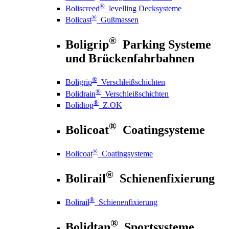
®
Boliscreed
levelling Decksysteme
®
Bolicast
Gußmassen
®
Boligrip
Parking Systeme
und Brückenfahrbahnen
®
Boligrip
Verschleißschichten
®
Bolidrain
Verschleißschichten
®
Bolidtop
Z.OK
®
Bolicoat
Coatingsysteme
®
Bolicoat
Coatingsysteme
®
Bolirail
Schienenfixierung
®
Bolirail
Schienenfixierung
®
Bolidtan
Sportsysteme