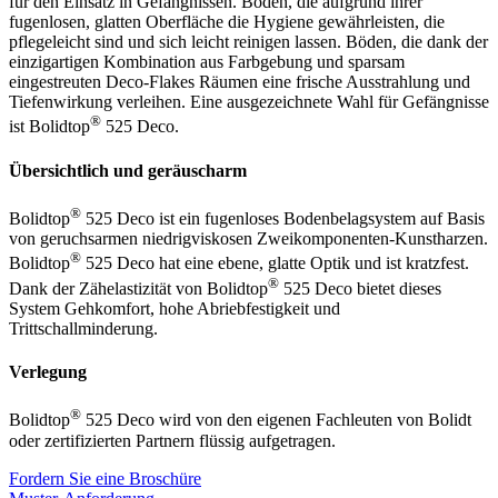
für den Einsatz in Gefängnissen. Böden, die aufgrund ihrer
fugenlosen, glatten Oberfläche die Hygiene gewährleisten, die
pflegeleicht sind und sich leicht reinigen lassen. Böden, die dank der
einzigartigen Kombination aus Farbgebung und sparsam
eingestreuten Deco-Flakes Räumen eine frische Ausstrahlung und
Tiefenwirkung verleihen. Eine ausgezeichnete Wahl für Gefängnisse
®
ist Bolidtop
525 Deco.
Übersichtlich und geräuscharm
®
Bolidtop
525 Deco ist ein fugenloses Bodenbelagsystem auf Basis
von geruchsarmen niedrigviskosen Zweikomponenten-Kunstharzen.
®
Bolidtop
525 Deco hat eine ebene, glatte Optik und ist kratzfest.
®
Dank der Zähelastizität von Bolidtop
525 Deco bietet dieses
System Gehkomfort, hohe Abriebfestigkeit und
Trittschallminderung.
Verlegung
®
Bolidtop
525 Deco wird von den eigenen Fachleuten von Bolidt
oder zertifizierten Partnern flüssig aufgetragen.
Fordern Sie eine Broschüre