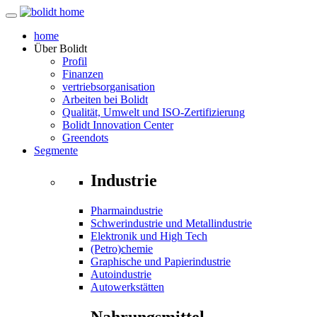
home
Über
Bolidt
Profil
Finanzen
vertriebsorganisation
Arbeiten bei Bolidt
Qualität, Umwelt und ISO-Zertifizierung
Bolidt Innovation Center
Greendots
Segmente
Industrie
Pharmaindustrie
Schwerindustrie und Metallindustrie
Elektronik und High Tech
(Petro)chemie
Graphische und Papierindustrie
Autoindustrie
Autowerkstätten
Nahrungsmittel