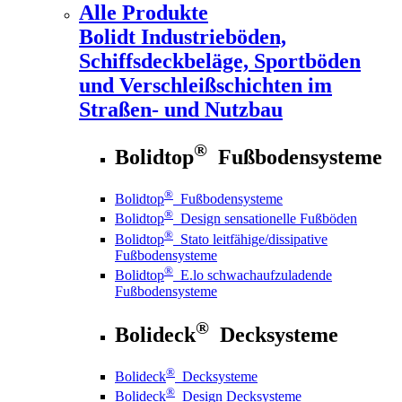
Alle Produkte
Bolidt
Industrieböden,
Schiffsdeckbeläge, Sportböden
und Verschleißschichten im
Straßen- und Nutzbau
®
Bolidtop
Fußbodensysteme
®
Bolidtop
Fußbodensysteme
®
Bolidtop
Design sensationelle Fußböden
®
Bolidtop
Stato leitfähige/dissipative
Fußbodensysteme
®
Bolidtop
E.lo schwachaufzuladende
Fußbodensysteme
®
Bolideck
Decksysteme
®
Bolideck
Decksysteme
®
Bolideck
Design Decksysteme