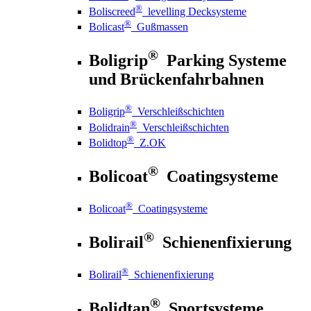
®
Boliscreed
levelling Decksysteme
®
Bolicast
Gußmassen
®
Boligrip
Parking Systeme
und Brückenfahrbahnen
®
Boligrip
Verschleißschichten
®
Bolidrain
Verschleißschichten
®
Bolidtop
Z.OK
®
Bolicoat
Coatingsysteme
®
Bolicoat
Coatingsysteme
®
Bolirail
Schienenfixierung
®
Bolirail
Schienenfixierung
®
Bolidtan
Sportsysteme