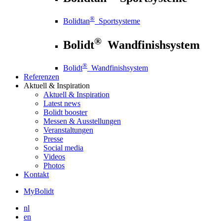
®
Bolidtan
Sportsysteme
®
Bolidt
Wandfinishsystem
®
Bolidt
Wandfinishsystem
Referenzen
Aktuell
& Inspiration
Aktuell
& Inspiration
Latest news
Bolidt booster
Messen & Ausstellungen
Veranstaltungen
Presse
Social media
Videos
Photos
Kontakt
MyBolidt
nl
en