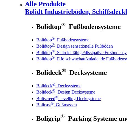
Alle Produkte
Bolidt
Industrieböden, Schiffsdeck
®
Bolidtop
Fußbodensysteme
®
Bolidtop
Fußbodensysteme
®
Bolidtop
Design sensationelle Fußböden
®
Bolidtop
Stato leitfähige/dissipative Fußbodens
®
Bolidtop
E.lo schwachaufzuladende Fußbodens
®
Bolideck
Decksysteme
®
Bolideck
Decksysteme
®
Bolideck
Design Decksysteme
®
Boliscreed
levelling Decksysteme
®
Bolicast
Gußmassen
®
Boligrip
Parking Systeme un