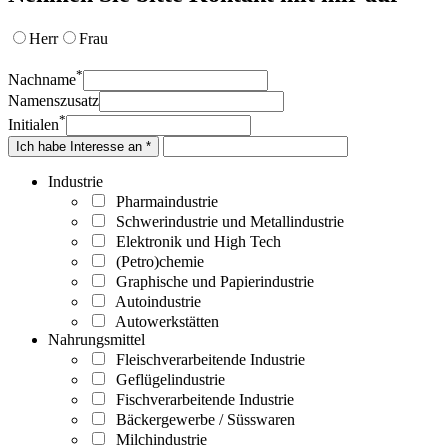
Herr
Frau
*
Nachname
Namenszusatz
*
Initialen
Ich habe Interesse an *
Industrie
Pharmaindustrie
Schwerindustrie und Metallindustrie
Elektronik und High Tech
(Petro)chemie
Graphische und Papierindustrie
Autoindustrie
Autowerkstätten
Nahrungsmittel
Fleischverarbeitende Industrie
Geflügelindustrie
Fischverarbeitende Industrie
Bäckergewerbe / Süsswaren
Milchindustrie