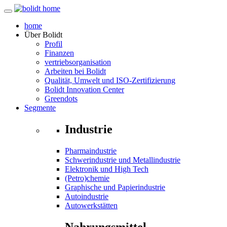
home
Über
Bolidt
Profil
Finanzen
vertriebsorganisation
Arbeiten bei Bolidt
Qualität, Umwelt und ISO-Zertifizierung
Bolidt Innovation Center
Greendots
Segmente
Industrie
Pharmaindustrie
Schwerindustrie und Metallindustrie
Elektronik und High Tech
(Petro)chemie
Graphische und Papierindustrie
Autoindustrie
Autowerkstätten
Nahrungsmittel