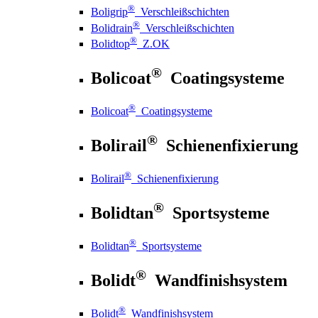
®
Boligrip
Verschleißschichten
®
Bolidrain
Verschleißschichten
®
Bolidtop
Z.OK
®
Bolicoat
Coatingsysteme
®
Bolicoat
Coatingsysteme
®
Bolirail
Schienenfixierung
®
Bolirail
Schienenfixierung
®
Bolidtan
Sportsysteme
®
Bolidtan
Sportsysteme
®
Bolidt
Wandfinishsystem
®
Bolidt
Wandfinishsystem