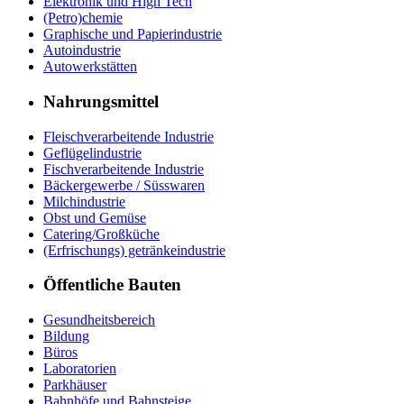
Elektronik und High Tech
(Petro)chemie
Graphische und Papierindustrie
Autoindustrie
Autowerkstätten
Nahrungsmittel
Fleischverarbeitende Industrie
Geflügelindustrie
Fischverarbeitende Industrie
Bäckergewerbe / Süsswaren
Milchindustrie
Obst und Gemüse
Catering/Großküche
(Erfrischungs) getränkeindustrie
Öffentliche Bauten
Gesundheitsbereich
Bildung
Büros
Laboratorien
Parkhäuser
Bahnhöfe und Bahnsteige