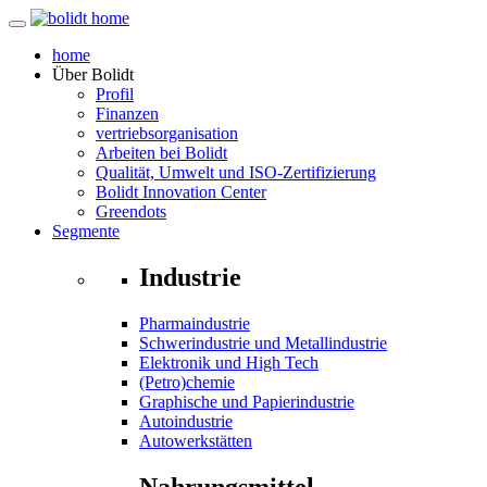
home
Über
Bolidt
Profil
Finanzen
vertriebsorganisation
Arbeiten bei Bolidt
Qualität, Umwelt und ISO-Zertifizierung
Bolidt Innovation Center
Greendots
Segmente
Industrie
Pharmaindustrie
Schwerindustrie und Metallindustrie
Elektronik und High Tech
(Petro)chemie
Graphische und Papierindustrie
Autoindustrie
Autowerkstätten
Nahrungsmittel