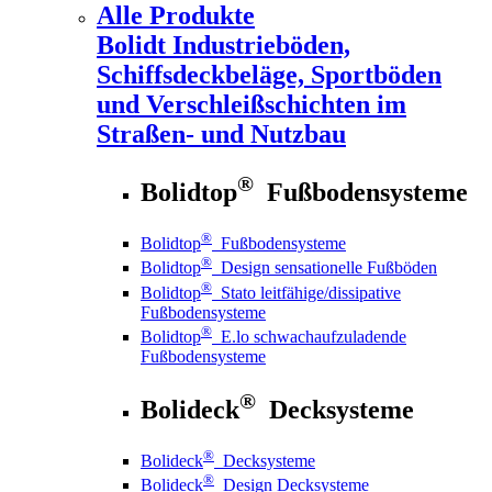
Alle Produkte
Bolidt
Industrieböden,
Schiffsdeckbeläge, Sportböden
und Verschleißschichten im
Straßen- und Nutzbau
®
Bolidtop
Fußbodensysteme
®
Bolidtop
Fußbodensysteme
®
Bolidtop
Design sensationelle Fußböden
®
Bolidtop
Stato leitfähige/dissipative
Fußbodensysteme
®
Bolidtop
E.lo schwachaufzuladende
Fußbodensysteme
®
Bolideck
Decksysteme
®
Bolideck
Decksysteme
®
Bolideck
Design Decksysteme