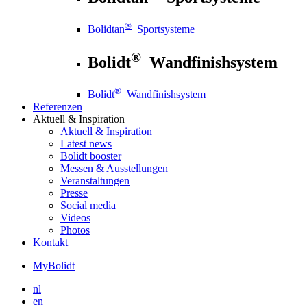
®
Bolidtan
Sportsysteme
®
Bolidt
Wandfinishsystem
®
Bolidt
Wandfinishsystem
Referenzen
Aktuell
& Inspiration
Aktuell
& Inspiration
Latest news
Bolidt booster
Messen & Ausstellungen
Veranstaltungen
Presse
Social media
Videos
Photos
Kontakt
MyBolidt
nl
en