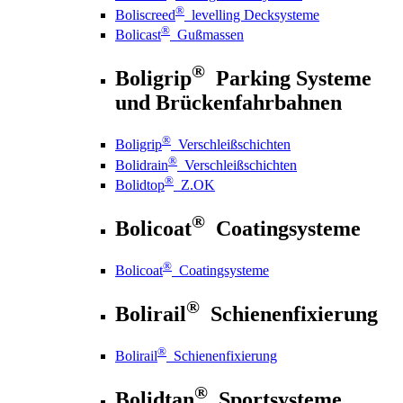
®
Boliscreed
levelling Decksysteme
®
Bolicast
Gußmassen
®
Boligrip
Parking Systeme
und Brückenfahrbahnen
®
Boligrip
Verschleißschichten
®
Bolidrain
Verschleißschichten
®
Bolidtop
Z.OK
®
Bolicoat
Coatingsysteme
®
Bolicoat
Coatingsysteme
®
Bolirail
Schienenfixierung
®
Bolirail
Schienenfixierung
®
Bolidtan
Sportsysteme