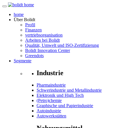
home
Über
Bolidt
Profil
Finanzen
vertriebsorganisation
Arbeiten bei Bolidt
Qualität, Umwelt und ISO-Zertifizierung
Bolidt Innovation Center
Greendots
Segmente
Industrie
Pharmaindustrie
Schwerindustrie und Metallindustrie
Elektronik und High Tech
(Petro)chemie
Graphische und Papierindustrie
Autoindustrie
Autowerkstätten
Nahrungsmittel