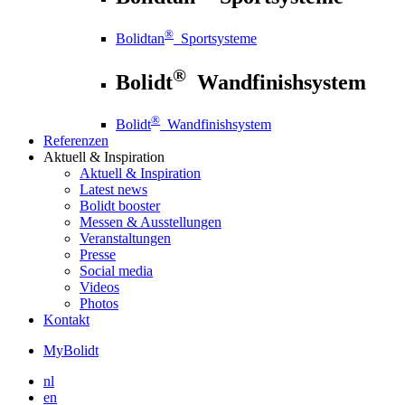
®
Bolidtan
Sportsysteme
®
Bolidt
Wandfinishsystem
®
Bolidt
Wandfinishsystem
Referenzen
Aktuell
& Inspiration
Aktuell
& Inspiration
Latest news
Bolidt booster
Messen & Ausstellungen
Veranstaltungen
Presse
Social media
Videos
Photos
Kontakt
MyBolidt
nl
en