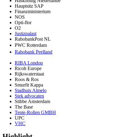
Haskoning Niederlande
Hauptsitz SAP
Finanzministerium
NOS
Opti-flor
O2
Justizpalast
RabobankPost NL
PWC Rotterdam
Rabobank Peelland
RIBA London
Ricoh Europe
Rijkswaterstaat
Roos & Ros
Smurfit Kappa
Stadhuis Almelo
Stek advocaten
Stibbe Amsterdam
The Base
Tente-Rollen GMBH
UPC
VHC
Highlight