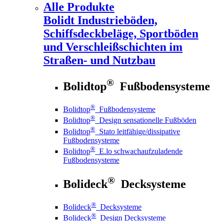
Alle Produkte
Bolidt
Industrieböden,
Schiffsdeckbeläge, Sportböden
und Verschleißschichten im
Straßen- und Nutzbau
®
Bolidtop
Fußbodensysteme
®
Bolidtop
Fußbodensysteme
®
Bolidtop
Design sensationelle Fußböden
®
Bolidtop
Stato leitfähige/dissipative
Fußbodensysteme
®
Bolidtop
E.lo schwachaufzuladende
Fußbodensysteme
®
Bolideck
Decksysteme
®
Bolideck
Decksysteme
®
Bolideck
Design Decksysteme