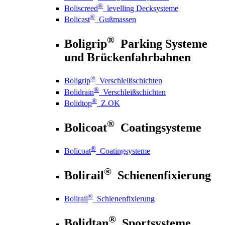
®
Boliscreed
levelling Decksysteme
®
Bolicast
Gußmassen
®
Boligrip
Parking Systeme
und Brückenfahrbahnen
®
Boligrip
Verschleißschichten
®
Bolidrain
Verschleißschichten
®
Bolidtop
Z.OK
®
Bolicoat
Coatingsysteme
®
Bolicoat
Coatingsysteme
®
Bolirail
Schienenfixierung
®
Bolirail
Schienenfixierung
®
Bolidtan
Sportsysteme