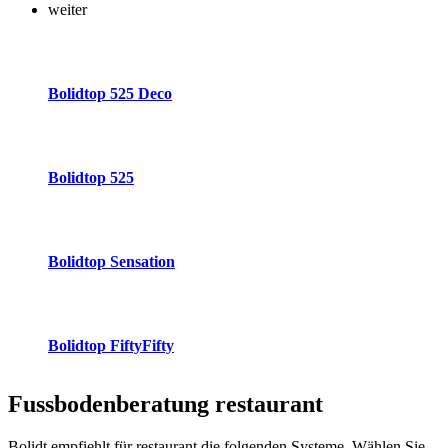
weiter
Bolidtop 525 Deco
Bolidtop 525
Bolidtop Sensation
Bolidtop FiftyFifty
Fussbodenberatung
restaurant
Bolidt empfiehlt für restaurant die folgenden Systeme. Wählen Sie