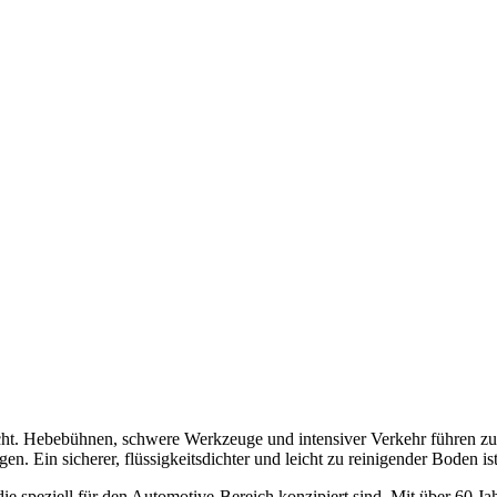
cht. Hebebühnen, schwere Werkzeuge und intensiver Verkehr führen zu 
n. Ein sicherer, flüssigkeitsdichter und leicht zu reinigender Boden ist
 die speziell für den Automotive-Bereich konzipiert sind. Mit über 60 J