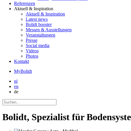
Referenzen
Aktuell
& Inspiration
Aktuell
& Inspiration
Latest news
Bolidt booster
Messen & Ausstellungen
Veranstaltungen
Presse
Social media
Videos
Photos
Kontakt
MyBolidt
nl
en
de
Bolidt, Spezialist für Bodensys