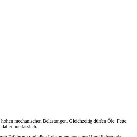
hohen mechanischen Belastungen. Gleichzeitig dürfen Öle, Fette,
 daher unerlässlich.
ahren Erfahrung und allen Leistungen aus einer Hand liefern wir