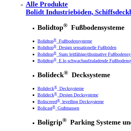
Alle Produkte
Bolidt
Industrieböden, Schiffsdeck
®
Bolidtop
Fußbodensysteme
®
Bolidtop
Fußbodensysteme
®
Bolidtop
Design sensationelle Fußböden
®
Bolidtop
Stato leitfähige/dissipative Fußbodens
®
Bolidtop
E.lo schwachaufzuladende Fußbodens
®
Bolideck
Decksysteme
®
Bolideck
Decksysteme
®
Bolideck
Design Decksysteme
®
Boliscreed
levelling Decksysteme
®
Bolicast
Gußmassen
®
Boligrip
Parking Systeme un