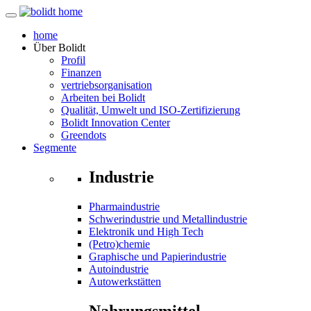
home
Über
Bolidt
Profil
Finanzen
vertriebsorganisation
Arbeiten bei Bolidt
Qualität, Umwelt und ISO-Zertifizierung
Bolidt Innovation Center
Greendots
Segmente
Industrie
Pharmaindustrie
Schwerindustrie und Metallindustrie
Elektronik und High Tech
(Petro)chemie
Graphische und Papierindustrie
Autoindustrie
Autowerkstätten
Nahrungsmittel