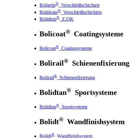
®
Boligrip
Verschleißschichten
®
Bolidrain
Verschleißschichten
®
Bolidtop
Z.OK
®
Bolicoat
Coatingsysteme
®
Bolicoat
Coatingsysteme
®
Bolirail
Schienenfixierung
®
Bolirail
Schienenfixierung
®
Bolidtan
Sportsysteme
®
Bolidtan
Sportsysteme
®
Bolidt
Wandfinishsystem
®
Bolidt
Wandfinishsystem