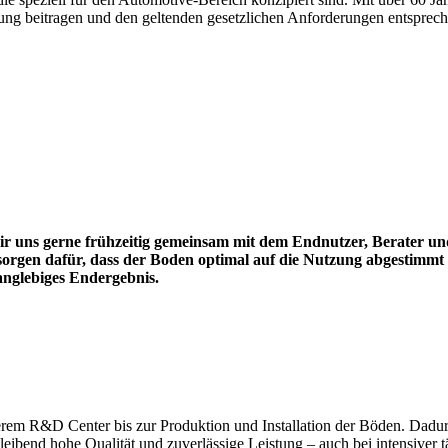
bung beitragen und den geltenden gesetzlichen Anforderungen entsprech
uns gerne frühzeitig gemeinsam mit dem Endnutzer, Berater und
gen dafür, dass der Boden optimal auf die Nutzung abgestimmt 
langlebiges Endergebnis.
erem R&D Center bis zur Produktion und Installation der Böden. Dadur
eibend hohe Qualität und zuverlässige Leistung – auch bei intensiver t