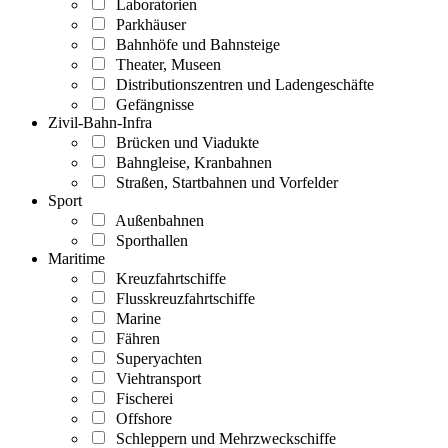
Laboratorien
Parkhäuser
Bahnhöfe und Bahnsteige
Theater, Museen
Distributionszentren und Ladengeschäfte
Gefängnisse
Zivil-Bahn-Infra
Brücken und Viadukte
Bahngleise, Kranbahnen
Straßen, Startbahnen und Vorfelder
Sport
Außenbahnen
Sporthallen
Maritime
Kreuzfahrtschiffe
Flusskreuzfahrtschiffe
Marine
Fähren
Superyachten
Viehtransport
Fischerei
Offshore
Schleppern und Mehrzweckschiffe