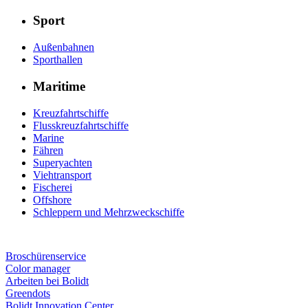
Sport
Außenbahnen
Sporthallen
Maritime
Kreuzfahrtschiffe
Flusskreuzfahrtschiffe
Marine
Fähren
Superyachten
Viehtransport
Fischerei
Offshore
Schleppern und Mehrzweckschiffe
Broschürenservice
Color manager
Arbeiten bei Bolidt
Greendots
Bolidt Innovation Center