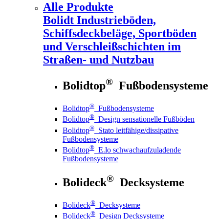
Alle Produkte
Bolidt
Industrieböden,
Schiffsdeckbeläge, Sportböden
und Verschleißschichten im
Straßen- und Nutzbau
®
Bolidtop
Fußbodensysteme
®
Bolidtop
Fußbodensysteme
®
Bolidtop
Design sensationelle Fußböden
®
Bolidtop
Stato leitfähige/dissipative
Fußbodensysteme
®
Bolidtop
E.lo schwachaufzuladende
Fußbodensysteme
®
Bolideck
Decksysteme
®
Bolideck
Decksysteme
®
Bolideck
Design Decksysteme