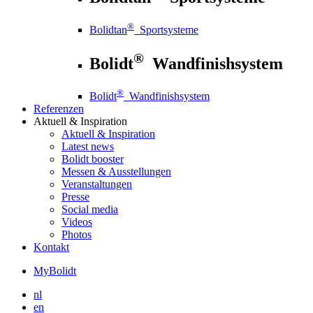
®
Bolidtan
Sportsysteme
®
Bolidt
Wandfinishsystem
®
Bolidt
Wandfinishsystem
Referenzen
Aktuell
& Inspiration
Aktuell
& Inspiration
Latest news
Bolidt booster
Messen & Ausstellungen
Veranstaltungen
Presse
Social media
Videos
Photos
Kontakt
MyBolidt
nl
en