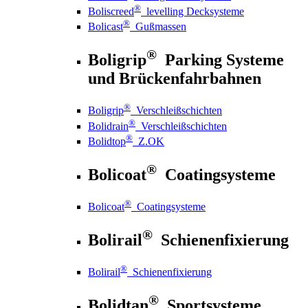
®
Boliscreed
levelling Decksysteme
®
Bolicast
Gußmassen
®
Boligrip
Parking Systeme
und Brückenfahrbahnen
®
Boligrip
Verschleißschichten
®
Bolidrain
Verschleißschichten
®
Bolidtop
Z.OK
®
Bolicoat
Coatingsysteme
®
Bolicoat
Coatingsysteme
®
Bolirail
Schienenfixierung
®
Bolirail
Schienenfixierung
®
Bolidtan
Sportsysteme