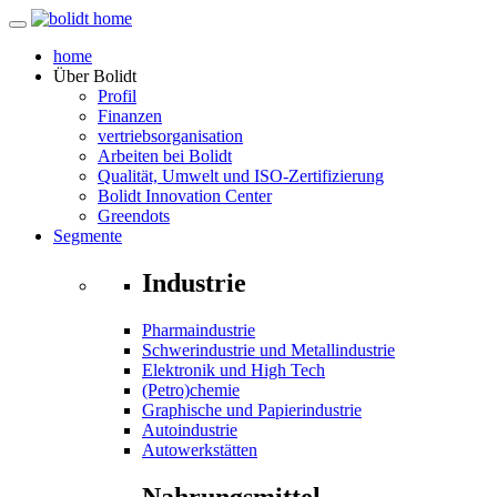
home
Über
Bolidt
Profil
Finanzen
vertriebsorganisation
Arbeiten bei Bolidt
Qualität, Umwelt und ISO-Zertifizierung
Bolidt Innovation Center
Greendots
Segmente
Industrie
Pharmaindustrie
Schwerindustrie und Metallindustrie
Elektronik und High Tech
(Petro)chemie
Graphische und Papierindustrie
Autoindustrie
Autowerkstätten
Nahrungsmittel