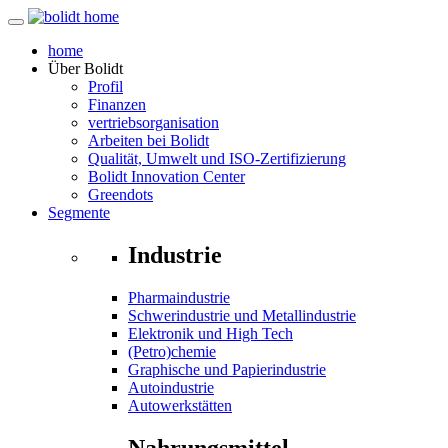
home
Über
Bolidt
Profil
Finanzen
vertriebsorganisation
Arbeiten bei Bolidt
Qualität, Umwelt und ISO-Zertifizierung
Bolidt Innovation Center
Greendots
Segmente
Industrie
Pharmaindustrie
Schwerindustrie und Metallindustrie
Elektronik und High Tech
(Petro)chemie
Graphische und Papierindustrie
Autoindustrie
Autowerkstätten
Nahrungsmittel