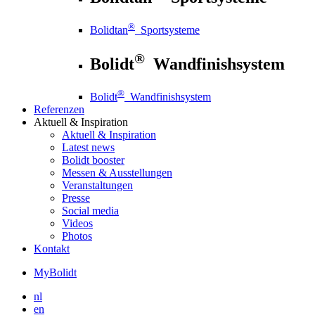
®
Bolidtan
Sportsysteme
®
Bolidt
Wandfinishsystem
®
Bolidt
Wandfinishsystem
Referenzen
Aktuell
& Inspiration
Aktuell
& Inspiration
Latest news
Bolidt booster
Messen & Ausstellungen
Veranstaltungen
Presse
Social media
Videos
Photos
Kontakt
MyBolidt
nl
en