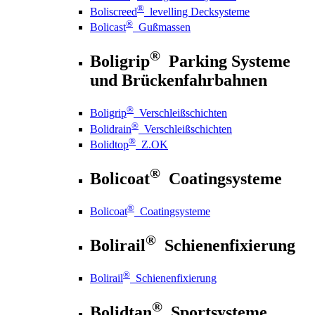
®
Boliscreed
levelling Decksysteme
®
Bolicast
Gußmassen
®
Boligrip
Parking Systeme
und Brückenfahrbahnen
®
Boligrip
Verschleißschichten
®
Bolidrain
Verschleißschichten
®
Bolidtop
Z.OK
®
Bolicoat
Coatingsysteme
®
Bolicoat
Coatingsysteme
®
Bolirail
Schienenfixierung
®
Bolirail
Schienenfixierung
®
Bolidtan
Sportsysteme