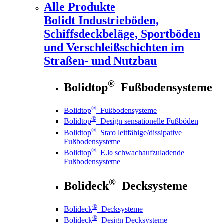
Alle Produkte
Bolidt
Industrieböden,
Schiffsdeckbeläge, Sportböden
und Verschleißschichten im
Straßen- und Nutzbau
®
Bolidtop
Fußbodensysteme
®
Bolidtop
Fußbodensysteme
®
Bolidtop
Design sensationelle Fußböden
®
Bolidtop
Stato leitfähige/dissipative
Fußbodensysteme
®
Bolidtop
E.lo schwachaufzuladende
Fußbodensysteme
®
Bolideck
Decksysteme
®
Bolideck
Decksysteme
®
Bolideck
Design Decksysteme