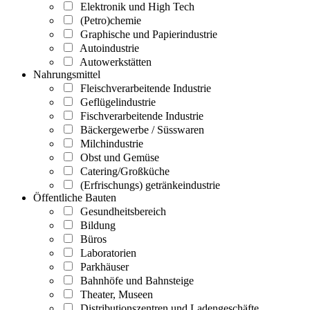
Elektronik und High Tech
(Petro)chemie
Graphische und Papierindustrie
Autoindustrie
Autowerkstätten
Nahrungsmittel
Fleischverarbeitende Industrie
Geflügelindustrie
Fischverarbeitende Industrie
Bäckergewerbe / Süsswaren
Milchindustrie
Obst und Gemüse
Catering/Großküche
(Erfrischungs) getränkeindustrie
Öffentliche Bauten
Gesundheitsbereich
Bildung
Büros
Laboratorien
Parkhäuser
Bahnhöfe und Bahnsteige
Theater, Museen
Distributionszentren und Ladengeschäfte