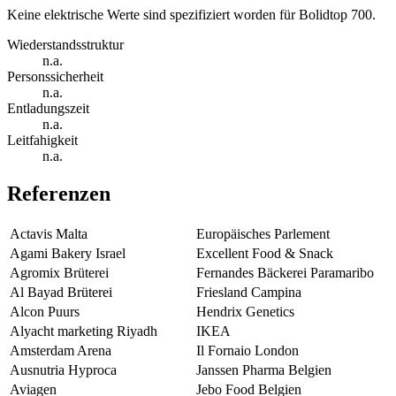
Keine elektrische Werte sind spezifiziert worden für Bolidtop 700.
Wiederstandsstruktur
n.a.
Personssicherheit
n.a.
Entladungszeit
n.a.
Leitfahigkeit
n.a.
Referenzen
Actavis Malta
Europäisches Parlement
Agami Bakery Israel
Excellent Food & Snack
Agromix Brüterei
Fernandes Bäckerei Paramaribo
Al Bayad Brüterei
Friesland Campina
Alcon Puurs
Hendrix Genetics
Alyacht marketing Riyadh
IKEA
Amsterdam Arena
Il Fornaio London
Ausnutria Hyproca
Janssen Pharma Belgien
Aviagen
Jebo Food Belgien