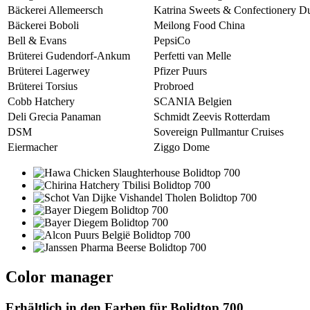
Bäckerei Allemeersch
Katrina Sweets & Confectionery D
Bäckerei Boboli
Meilong Food China
Bell & Evans
PepsiCo
Brüterei Gudendorf-Ankum
Perfetti van Melle
Brüterei Lagerwey
Pfizer Puurs
Brüterei Torsius
Probroed
Cobb Hatchery
SCANIA Belgien
Deli Grecia Panaman
Schmidt Zeevis Rotterdam
DSM
Sovereign Pullmantur Cruises
Eiermacher
Ziggo Dome
Color manager
Erhältlich in den Farben für
Bolidtop 700