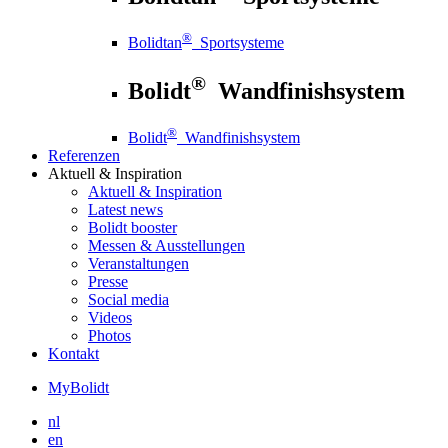
®
Bolidtan
Sportsysteme
®
Bolidt
Wandfinishsystem
®
Bolidt
Wandfinishsystem
Referenzen
Aktuell
& Inspiration
Aktuell
& Inspiration
Latest news
Bolidt booster
Messen & Ausstellungen
Veranstaltungen
Presse
Social media
Videos
Photos
Kontakt
MyBolidt
nl
en