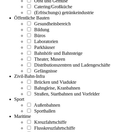
Obst und Gemüse
Catering/Großküche
(Erfrischungs) getränkeindustrie
Öffentliche Bauten
Gesundheitsbereich
Bildung
Büros
Laboratorien
Parkhäuser
Bahnhöfe und Bahnsteige
Theater, Museen
Distributionszentren und Ladengeschäfte
Gefängnisse
Zivil-Bahn-Infra
Brücken und Viadukte
Bahngleise, Kranbahnen
Straßen, Startbahnen und Vorfelder
Sport
Außenbahnen
Sporthallen
Maritime
Kreuzfahrtschiffe
Flusskreuzfahrtschiffe