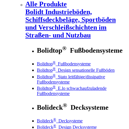
Alle Produkte
Bolidt
Industrieböden,
Schiffsdeckbeläge, Sportböden
und Verschleißschichten im
Straßen- und Nutzbau
®
Bolidtop
Fußbodensysteme
®
Bolidtop
Fußbodensysteme
®
Bolidtop
Design sensationelle Fußböden
®
Bolidtop
Stato leitfähige/dissipative
Fußbodensysteme
®
Bolidtop
E.lo schwachaufzuladende
Fußbodensysteme
®
Bolideck
Decksysteme
®
Bolideck
Decksysteme
®
Bolideck
Design Decksysteme