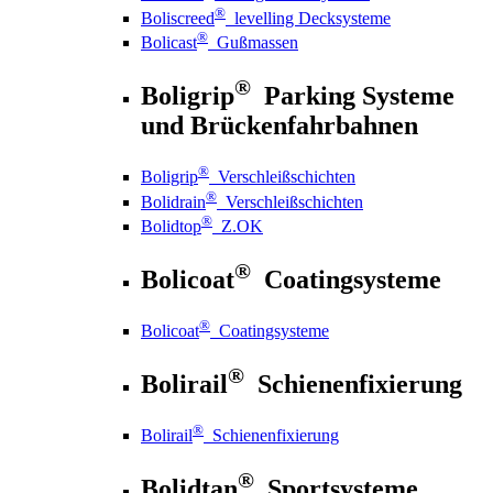
®
Boliscreed
levelling Decksysteme
®
Bolicast
Gußmassen
®
Boligrip
Parking Systeme
und Brückenfahrbahnen
®
Boligrip
Verschleißschichten
®
Bolidrain
Verschleißschichten
®
Bolidtop
Z.OK
®
Bolicoat
Coatingsysteme
®
Bolicoat
Coatingsysteme
®
Bolirail
Schienenfixierung
®
Bolirail
Schienenfixierung
®
Bolidtan
Sportsysteme