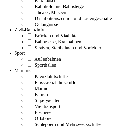
Parkhäuser
Bahnhöfe und Bahnsteige
Theater, Museen
Distributionszentren und Ladengeschäfte
Gefängnisse
Zivil-Bahn-Infra
Brücken und Viadukte
Bahngleise, Kranbahnen
Straßen, Startbahnen und Vorfelder
Sport
Außenbahnen
Sporthallen
Maritime
Kreuzfahrtschiffe
Flusskreuzfahrtschiffe
Marine
Fähren
Superyachten
Viehtransport
Fischerei
Offshore
Schleppern und Mehrzweckschiffe