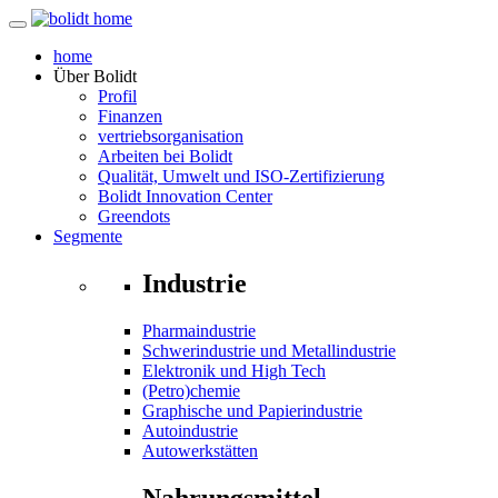
home
Über
Bolidt
Profil
Finanzen
vertriebsorganisation
Arbeiten bei Bolidt
Qualität, Umwelt und ISO-Zertifizierung
Bolidt Innovation Center
Greendots
Segmente
Industrie
Pharmaindustrie
Schwerindustrie und Metallindustrie
Elektronik und High Tech
(Petro)chemie
Graphische und Papierindustrie
Autoindustrie
Autowerkstätten
Nahrungsmittel