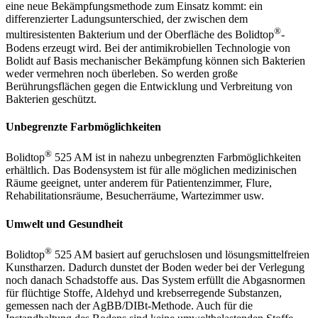
eine neue Bekämpfungsmethode zum Einsatz kommt: ein
differenzierter Ladungsunterschied, der zwischen dem
®
multiresistenten Bakterium und der Oberfläche des Bolidtop
-
Bodens erzeugt wird. Bei der antimikrobiellen Technologie von
Bolidt auf Basis mechanischer Bekämpfung können sich Bakterien
weder vermehren noch überleben. So werden große
Berührungsflächen gegen die Entwicklung und Verbreitung von
Bakterien geschützt.
Unbegrenzte Farbmöglichkeiten
®
Bolidtop
525 AM ist in nahezu unbegrenzten Farbmöglichkeiten
erhältlich. Das Bodensystem ist für alle möglichen medizinischen
Räume geeignet, unter anderem für Patientenzimmer, Flure,
Rehabilitationsräume, Besucherräume, Wartezimmer usw.
Umwelt und Gesundheit
®
Bolidtop
525 AM basiert auf geruchslosen und lösungsmittelfreien
Kunstharzen. Dadurch dunstet der Boden weder bei der Verlegung
noch danach Schadstoffe aus. Das System erfüllt die Abgasnormen
für flüchtige Stoffe, Aldehyd und krebserregende Substanzen,
gemessen nach der AgBB/DIBt-Methode. Auch für die