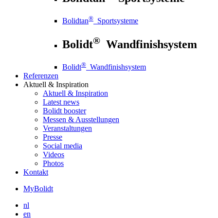
®
Bolidtan
Sportsysteme
®
Bolidt
Wandfinishsystem
®
Bolidt
Wandfinishsystem
Referenzen
Aktuell
& Inspiration
Aktuell
& Inspiration
Latest news
Bolidt booster
Messen & Ausstellungen
Veranstaltungen
Presse
Social media
Videos
Photos
Kontakt
MyBolidt
nl
en