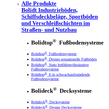
Alle Produkte
Bolidt
Industrieböden,
Schiffsdeckbeläge, Sportböden
und Verschleißschichten im
Straßen- und Nutzbau
®
Bolidtop
Fußbodensysteme
®
Bolidtop
Fußbodensysteme
®
Bolidtop
Design sensationelle Fußböden
®
Bolidtop
Stato leitfähige/dissipative
Fußbodensysteme
®
Bolidtop
E.lo schwachaufzuladende
Fußbodensysteme
®
Bolideck
Decksysteme
®
Bolideck
Decksysteme
®
Bolideck
Design Decksysteme