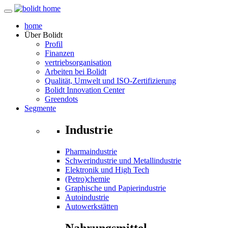
home
Über
Bolidt
Profil
Finanzen
vertriebsorganisation
Arbeiten bei Bolidt
Qualität, Umwelt und ISO-Zertifizierung
Bolidt Innovation Center
Greendots
Segmente
Industrie
Pharmaindustrie
Schwerindustrie und Metallindustrie
Elektronik und High Tech
(Petro)chemie
Graphische und Papierindustrie
Autoindustrie
Autowerkstätten
Nahrungsmittel