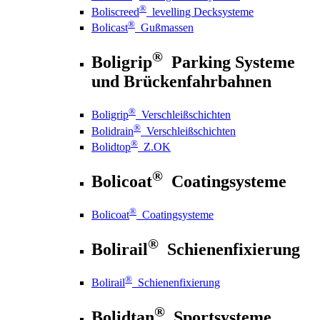
®
Boliscreed
levelling Decksysteme
®
Bolicast
Gußmassen
®
Boligrip
Parking Systeme
und Brückenfahrbahnen
®
Boligrip
Verschleißschichten
®
Bolidrain
Verschleißschichten
®
Bolidtop
Z.OK
®
Bolicoat
Coatingsysteme
®
Bolicoat
Coatingsysteme
®
Bolirail
Schienenfixierung
®
Bolirail
Schienenfixierung
®
Bolidtan
Sportsysteme