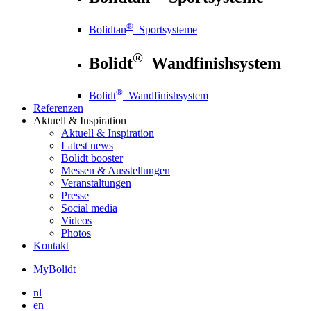
®
Bolidtan
Sportsysteme
®
Bolidt
Wandfinishsystem
®
Bolidt
Wandfinishsystem
Referenzen
Aktuell
& Inspiration
Aktuell
& Inspiration
Latest news
Bolidt booster
Messen & Ausstellungen
Veranstaltungen
Presse
Social media
Videos
Photos
Kontakt
MyBolidt
nl
en