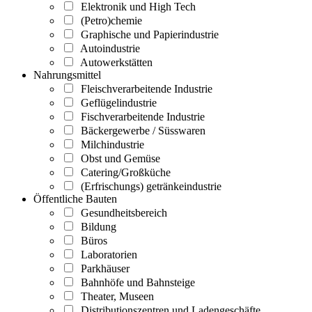
Elektronik und High Tech
(Petro)chemie
Graphische und Papierindustrie
Autoindustrie
Autowerkstätten
Nahrungsmittel
Fleischverarbeitende Industrie
Geflügelindustrie
Fischverarbeitende Industrie
Bäckergewerbe / Süsswaren
Milchindustrie
Obst und Gemüse
Catering/Großküche
(Erfrischungs) getränkeindustrie
Öffentliche Bauten
Gesundheitsbereich
Bildung
Büros
Laboratorien
Parkhäuser
Bahnhöfe und Bahnsteige
Theater, Museen
Distributionszentren und Ladengeschäfte