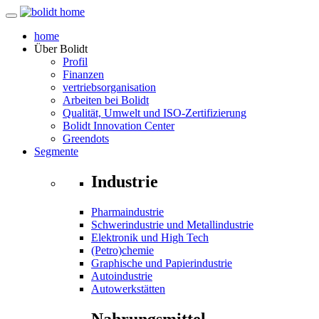
home
Über
Bolidt
Profil
Finanzen
vertriebsorganisation
Arbeiten bei Bolidt
Qualität, Umwelt und ISO-Zertifizierung
Bolidt Innovation Center
Greendots
Segmente
Industrie
Pharmaindustrie
Schwerindustrie und Metallindustrie
Elektronik und High Tech
(Petro)chemie
Graphische und Papierindustrie
Autoindustrie
Autowerkstätten
Nahrungsmittel