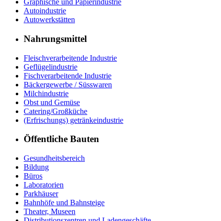
Graphische und Papierindustrie
Autoindustrie
Autowerkstätten
Nahrungsmittel
Fleischverarbeitende Industrie
Geflügelindustrie
Fischverarbeitende Industrie
Bäckergewerbe / Süsswaren
Milchindustrie
Obst und Gemüse
Catering/Großküche
(Erfrischungs) getränkeindustrie
Öffentliche Bauten
Gesundheitsbereich
Bildung
Büros
Laboratorien
Parkhäuser
Bahnhöfe und Bahnsteige
Theater, Museen
Distributionszentren und Ladengeschäfte