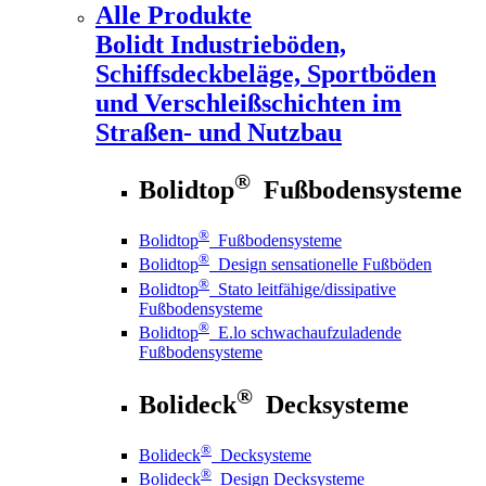
Alle Produkte
Bolidt
Industrieböden,
Schiffsdeckbeläge, Sportböden
und Verschleißschichten im
Straßen- und Nutzbau
®
Bolidtop
Fußbodensysteme
®
Bolidtop
Fußbodensysteme
®
Bolidtop
Design sensationelle Fußböden
®
Bolidtop
Stato leitfähige/dissipative
Fußbodensysteme
®
Bolidtop
E.lo schwachaufzuladende
Fußbodensysteme
®
Bolideck
Decksysteme
®
Bolideck
Decksysteme
®
Bolideck
Design Decksysteme