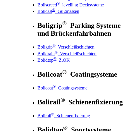
®
Boliscreed
levelling Decksysteme
®
Bolicast
Gußmassen
®
Boligrip
Parking Systeme
und Brückenfahrbahnen
®
Boligrip
Verschleißschichten
®
Bolidrain
Verschleißschichten
®
Bolidtop
Z.OK
®
Bolicoat
Coatingsysteme
®
Bolicoat
Coatingsysteme
®
Bolirail
Schienenfixierung
®
Bolirail
Schienenfixierung
®
Bolidtan
Sportsysteme