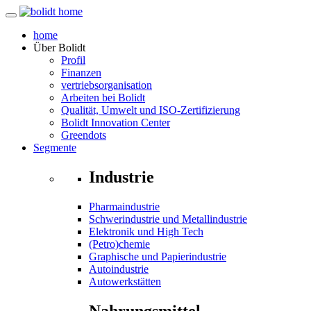
home
Über
Bolidt
Profil
Finanzen
vertriebsorganisation
Arbeiten bei Bolidt
Qualität, Umwelt und ISO-Zertifizierung
Bolidt Innovation Center
Greendots
Segmente
Industrie
Pharmaindustrie
Schwerindustrie und Metallindustrie
Elektronik und High Tech
(Petro)chemie
Graphische und Papierindustrie
Autoindustrie
Autowerkstätten
Nahrungsmittel