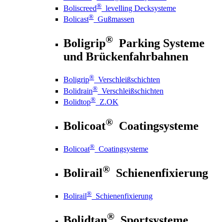
®
Boliscreed
levelling Decksysteme
®
Bolicast
Gußmassen
®
Boligrip
Parking Systeme
und Brückenfahrbahnen
®
Boligrip
Verschleißschichten
®
Bolidrain
Verschleißschichten
®
Bolidtop
Z.OK
®
Bolicoat
Coatingsysteme
®
Bolicoat
Coatingsysteme
®
Bolirail
Schienenfixierung
®
Bolirail
Schienenfixierung
®
Bolidtan
Sportsysteme