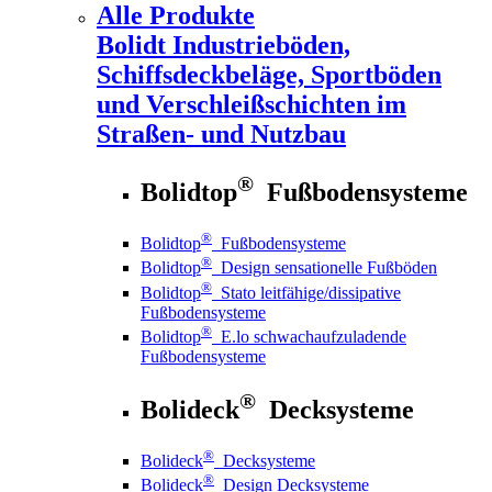
Alle Produkte
Bolidt
Industrieböden,
Schiffsdeckbeläge, Sportböden
und Verschleißschichten im
Straßen- und Nutzbau
®
Bolidtop
Fußbodensysteme
®
Bolidtop
Fußbodensysteme
®
Bolidtop
Design sensationelle Fußböden
®
Bolidtop
Stato leitfähige/dissipative
Fußbodensysteme
®
Bolidtop
E.lo schwachaufzuladende
Fußbodensysteme
®
Bolideck
Decksysteme
®
Bolideck
Decksysteme
®
Bolideck
Design Decksysteme