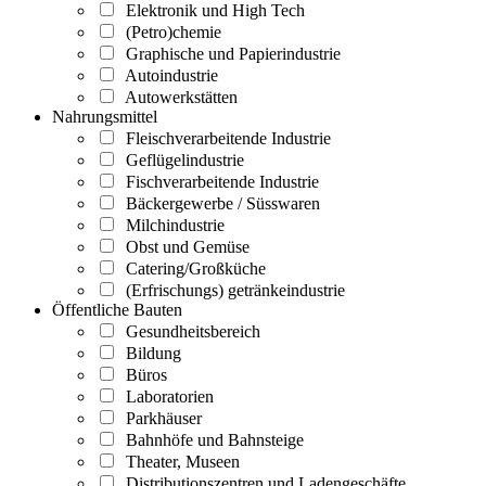
Elektronik und High Tech
(Petro)chemie
Graphische und Papierindustrie
Autoindustrie
Autowerkstätten
Nahrungsmittel
Fleischverarbeitende Industrie
Geflügelindustrie
Fischverarbeitende Industrie
Bäckergewerbe / Süsswaren
Milchindustrie
Obst und Gemüse
Catering/Großküche
(Erfrischungs) getränkeindustrie
Öffentliche Bauten
Gesundheitsbereich
Bildung
Büros
Laboratorien
Parkhäuser
Bahnhöfe und Bahnsteige
Theater, Museen
Distributionszentren und Ladengeschäfte