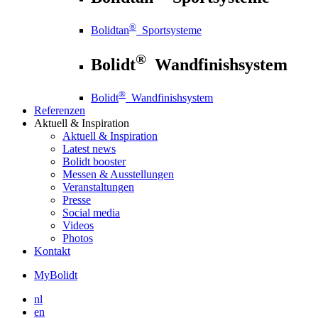
®
Bolidtan
Sportsysteme
®
Bolidt
Wandfinishsystem
®
Bolidt
Wandfinishsystem
Referenzen
Aktuell
& Inspiration
Aktuell
& Inspiration
Latest news
Bolidt booster
Messen & Ausstellungen
Veranstaltungen
Presse
Social media
Videos
Photos
Kontakt
MyBolidt
nl
en