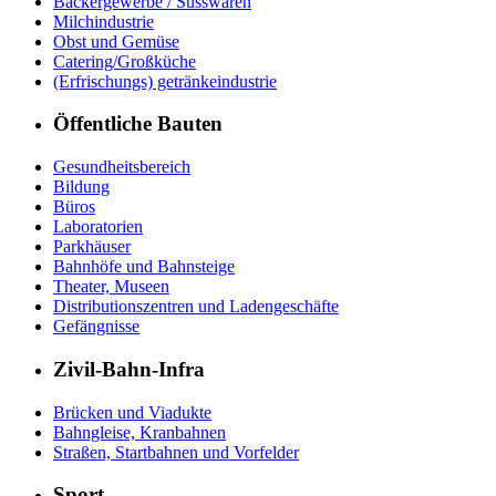
Bäckergewerbe / Süsswaren
Milchindustrie
Obst und Gemüse
Catering/Großküche
(Erfrischungs) getränkeindustrie
Öffentliche Bauten
Gesundheitsbereich
Bildung
Büros
Laboratorien
Parkhäuser
Bahnhöfe und Bahnsteige
Theater, Museen
Distributionszentren und Ladengeschäfte
Gefängnisse
Zivil-Bahn-Infra
Brücken und Viadukte
Bahngleise, Kranbahnen
Straßen, Startbahnen und Vorfelder
Sport