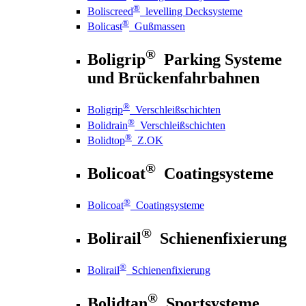
®
Boliscreed
levelling Decksysteme
®
Bolicast
Gußmassen
®
Boligrip
Parking Systeme
und Brückenfahrbahnen
®
Boligrip
Verschleißschichten
®
Bolidrain
Verschleißschichten
®
Bolidtop
Z.OK
®
Bolicoat
Coatingsysteme
®
Bolicoat
Coatingsysteme
®
Bolirail
Schienenfixierung
®
Bolirail
Schienenfixierung
®
Bolidtan
Sportsysteme