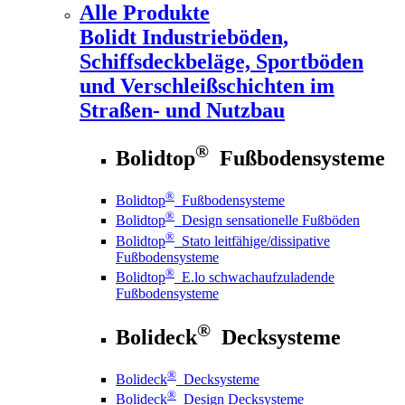
Alle Produkte
Bolidt
Industrieböden,
Schiffsdeckbeläge, Sportböden
und Verschleißschichten im
Straßen- und Nutzbau
®
Bolidtop
Fußbodensysteme
®
Bolidtop
Fußbodensysteme
®
Bolidtop
Design sensationelle Fußböden
®
Bolidtop
Stato leitfähige/dissipative
Fußbodensysteme
®
Bolidtop
E.lo schwachaufzuladende
Fußbodensysteme
®
Bolideck
Decksysteme
®
Bolideck
Decksysteme
®
Bolideck
Design Decksysteme