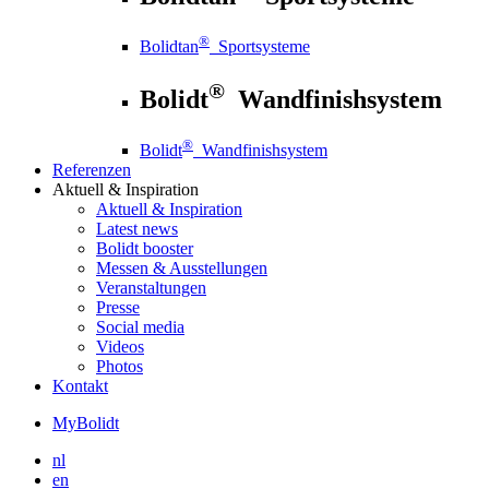
®
Bolidtan
Sportsysteme
®
Bolidt
Wandfinishsystem
®
Bolidt
Wandfinishsystem
Referenzen
Aktuell
& Inspiration
Aktuell
& Inspiration
Latest news
Bolidt booster
Messen & Ausstellungen
Veranstaltungen
Presse
Social media
Videos
Photos
Kontakt
MyBolidt
nl
en