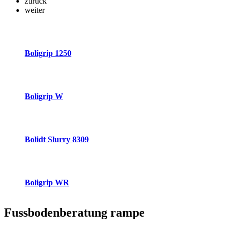
zurück
weiter
Boligrip 1250
Boligrip W
Bolidt Slurry 8309
Boligrip WR
Fussbodenberatung
rampe