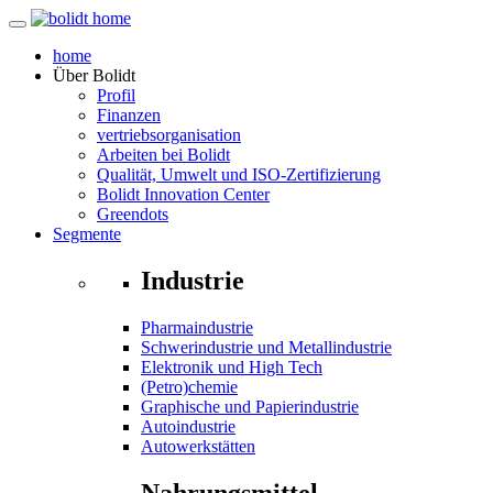
home
Über
Bolidt
Profil
Finanzen
vertriebsorganisation
Arbeiten bei Bolidt
Qualität, Umwelt und ISO-Zertifizierung
Bolidt Innovation Center
Greendots
Segmente
Industrie
Pharmaindustrie
Schwerindustrie und Metallindustrie
Elektronik und High Tech
(Petro)chemie
Graphische und Papierindustrie
Autoindustrie
Autowerkstätten
Nahrungsmittel