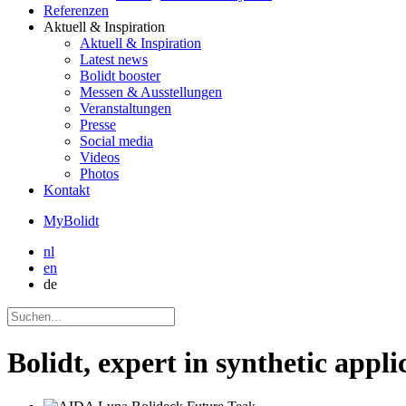
Referenzen
Aktuell
& Inspiration
Aktuell
& Inspiration
Latest news
Bolidt booster
Messen & Ausstellungen
Veranstaltungen
Presse
Social media
Videos
Photos
Kontakt
MyBolidt
nl
en
de
Bolidt, expert in synthetic appli