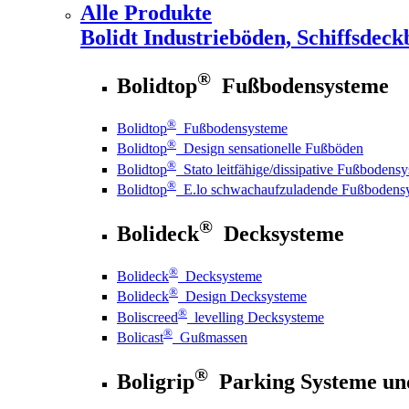
Alle Produkte
Bolidt
Industrieböden, Schiffsdeck
®
Bolidtop
Fußbodensysteme
®
Bolidtop
Fußbodensysteme
®
Bolidtop
Design sensationelle Fußböden
®
Bolidtop
Stato leitfähige/dissipative Fußbodens
®
Bolidtop
E.lo schwachaufzuladende Fußbodens
®
Bolideck
Decksysteme
®
Bolideck
Decksysteme
®
Bolideck
Design Decksysteme
®
Boliscreed
levelling Decksysteme
®
Bolicast
Gußmassen
®
Boligrip
Parking Systeme un