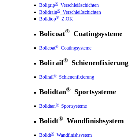
®
Boligrip
Verschleißschichten
®
Bolidrain
Verschleißschichten
®
Bolidtop
Z.OK
®
Bolicoat
Coatingsysteme
®
Bolicoat
Coatingsysteme
®
Bolirail
Schienenfixierung
®
Bolirail
Schienenfixierung
®
Bolidtan
Sportsysteme
®
Bolidtan
Sportsysteme
®
Bolidt
Wandfinishsystem
®
Bolidt
Wandfinishsystem