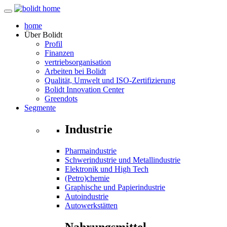
home
Über
Bolidt
Profil
Finanzen
vertriebsorganisation
Arbeiten bei Bolidt
Qualität, Umwelt und ISO-Zertifizierung
Bolidt Innovation Center
Greendots
Segmente
Industrie
Pharmaindustrie
Schwerindustrie und Metallindustrie
Elektronik und High Tech
(Petro)chemie
Graphische und Papierindustrie
Autoindustrie
Autowerkstätten
Nahrungsmittel