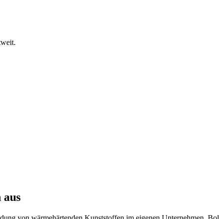
tweit.
 aus
dung von wärmehärtenden Kunststoffen im eigenen Unternehmen. Bolid