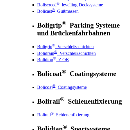
®
Boliscreed
levelling Decksysteme
®
Bolicast
Gußmassen
®
Boligrip
Parking Systeme
und Brückenfahrbahnen
®
Boligrip
Verschleißschichten
®
Bolidrain
Verschleißschichten
®
Bolidtop
Z.OK
®
Bolicoat
Coatingsysteme
®
Bolicoat
Coatingsysteme
®
Bolirail
Schienenfixierung
®
Bolirail
Schienenfixierung
®
Bolidtan
Sportsysteme