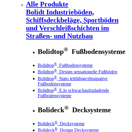
Alle Produkte
Bolidt
Industrieböden,
Schiffsdeckbeläge, Sportböden
und Verschleißschichten im
Straßen- und Nutzbau
®
Bolidtop
Fußbodensysteme
®
Bolidtop
Fußbodensysteme
®
Bolidtop
Design sensationelle Fußböden
®
Bolidtop
Stato leitfähige/dissipative
Fußbodensysteme
®
Bolidtop
E.lo schwachaufzuladende
Fußbodensysteme
®
Bolideck
Decksysteme
®
Bolideck
Decksysteme
®
Bolideck
Design Decksysteme