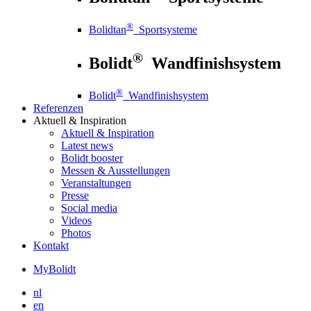
®
Bolidtan
Sportsysteme
®
Bolidt
Wandfinishsystem
®
Bolidt
Wandfinishsystem
Referenzen
Aktuell
& Inspiration
Aktuell
& Inspiration
Latest news
Bolidt booster
Messen & Ausstellungen
Veranstaltungen
Presse
Social media
Videos
Photos
Kontakt
MyBolidt
nl
en