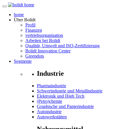
home
Über
Bolidt
Profil
Finanzen
vertriebsorganisation
Arbeiten bei Bolidt
Qualität, Umwelt und ISO-Zertifizierung
Bolidt Innovation Center
Greendots
Segmente
Industrie
Pharmaindustrie
Schwerindustrie und Metallindustrie
Elektronik und High Tech
(Petro)chemie
Graphische und Papierindustrie
Autoindustrie
Autowerkstätten
Nahrungsmittel