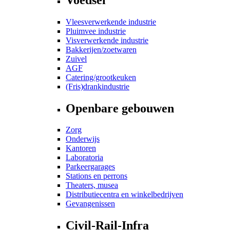
Vleesverwerkende industrie
Pluimvee industrie
Visverwerkende industrie
Bakkerijen/zoetwaren
Zuivel
AGF
Catering/grootkeuken
(Fris)drankindustrie
Openbare gebouwen
Zorg
Onderwijs
Kantoren
Laboratoria
Parkeergarages
Stations en perrons
Theaters, musea
Distributiecentra en winkelbedrijven
Gevangenissen
Civil-Rail-Infra