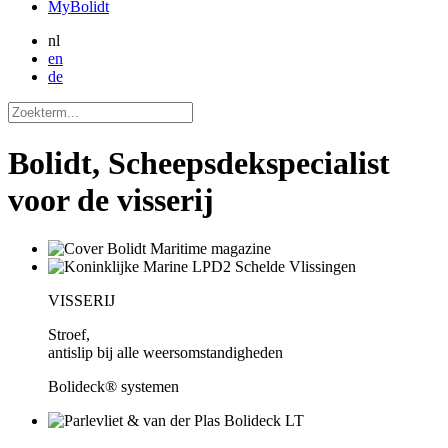
MyBolidt
nl
en
de
Bolidt, Scheepsdekspecialist
voor de visserij
VISSERIJ
Stroef,
antislip bij alle weersomstandigheden
Bolideck® systemen