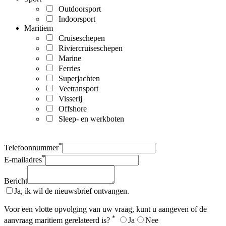
Outdoorsport
Indoorsport
Maritiem
Cruiseschepen
Riviercruiseschepen
Marine
Ferries
Superjachten
Veetransport
Visserij
Offshore
Sleep- en werkboten
*
Telefoonnummer
*
E-mailadres
Bericht
Ja, ik wil de nieuwsbrief ontvangen.
Voor een vlotte opvolging van uw vraag, kunt u aangeven of de
*
aanvraag maritiem gerelateerd is?
Ja
Nee