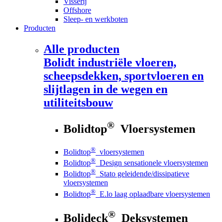
Visserij
Offshore
Sleep- en werkboten
Producten
Alle producten
Bolidt
industriële vloeren,
scheepsdekken, sportvloeren en
slijtlagen in de wegen en
utiliteitsbouw
®
Bolidtop
Vloersystemen
®
Bolidtop
vloersystemen
®
Bolidtop
Design sensationele vloersystemen
®
Bolidtop
Stato geleidende/dissipatieve
vloersystemen
®
Bolidtop
E.lo laag oplaadbare vloersystemen
®
Bolideck
Deksystemen