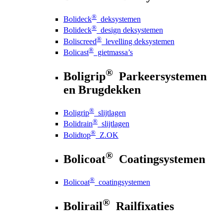
®
Bolideck
deksystemen
®
Bolideck
design deksystemen
®
Boliscreed
levelling deksystemen
®
Bolicast
gietmassa’s
®
Boligrip
Parkeersystemen
en Brugdekken
®
Boligrip
slijtlagen
®
Bolidrain
slijtlagen
®
Bolidtop
Z.OK
®
Bolicoat
Coatingsystemen
®
Bolicoat
coatingsystemen
®
Bolirail
Railfixaties