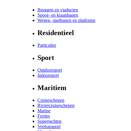
Bruggen en viaducten
Spoor- en kraanbanen
Wegen, startbanen en platforms
Residentieel
Particulier
Sport
Outdoorsport
Indoorsport
Maritiem
Cruiseschepen
Riviercruiseschepen
Marine
Ferries
Superjachten
Veetransport