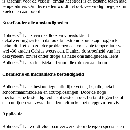
is geschikt voor de visserij, omdat het stroef is en bestand tegen lage
temperaturen. Om deze reden wordt het ook veelvuldig toegepast in
koelcellen aan boord.
Stroef onder alle omstandigheden
®
Bolideck
LT is een naadloos en vloeistofdicht
dekafwerkingssysteem dat ook bij extreme koude zijn hoge rek
behoudt. Het kan zonder problemen een constante temperatuur van
wel -30 graden Celsius weerstaan. Dankzij de stroefheid van het
deksysteem, zowel onder droge als natte omstandigheden, leent
®
Bolideck
LT zich uitstekend voor alle ruimten aan boord.
Chemische en mechanische bestendigheid
®
Bolideck
LT is bestand tegen dierlijke vetten, ijs, olie, pekel,
schoonmaakmiddelen en zoutoplossingen. Door de hoge
mechanische bestendigheid is dit systeem ook bestand tegen het af
en aan rijden van zwaar beladen heftrucks met diepgevroren vis.
Applicatie
®
Bolideck
LT wordt vloeibaar verwerkt door de eigen specialisten