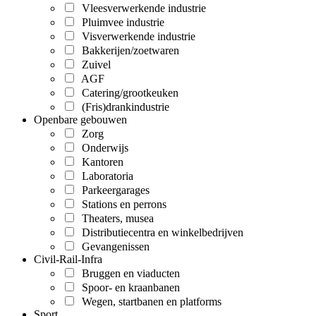
Vleesverwerkende industrie
Pluimvee industrie
Visverwerkende industrie
Bakkerijen/zoetwaren
Zuivel
AGF
Catering/grootkeuken
(Fris)drankindustrie
Openbare gebouwen
Zorg
Onderwijs
Kantoren
Laboratoria
Parkeergarages
Stations en perrons
Theaters, musea
Distributiecentra en winkelbedrijven
Gevangenissen
Civil-Rail-Infra
Bruggen en viaducten
Spoor- en kraanbanen
Wegen, startbanen en platforms
Sport