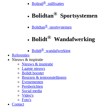
®
Bolirail
railfixaties
®
Bolidtan
Sportsystemen
®
Bolidtan
sportsystemen
®
Bolidt
Wandafwerking
®
Bolidt
wandafwerking
Referenties
Nieuws
& inspiratie
Nieuws
& inspiratie
Laatste nieuws
Bolidt booster
Beurzen & tentoonstellingen
Evenementen
Persberichten
Social media
Video's
Foto's
Contact