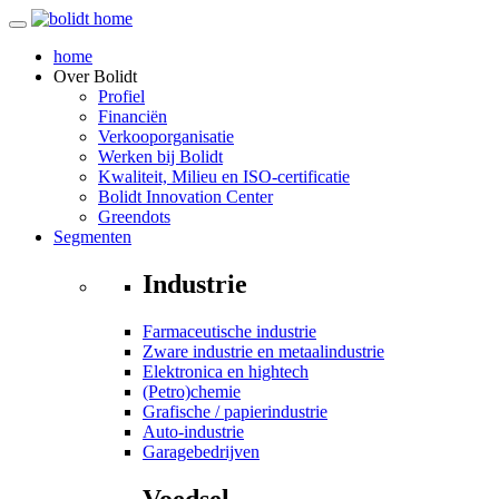
home
Over
Bolidt
Profiel
Financiën
Verkooporganisatie
Werken bij Bolidt
Kwaliteit, Milieu en ISO-certificatie
Bolidt Innovation Center
Greendots
Segmenten
Industrie
Farmaceutische industrie
Zware industrie en metaalindustrie
Elektronica en hightech
(Petro)chemie
Grafische / papierindustrie
Auto-industrie
Garagebedrijven
Voedsel