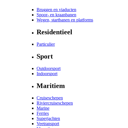
Bruggen en viaducten
Spoor- en kraanbanen
Wegen, startbanen en platforms
Residentieel
Particulier
Sport
Outdoorsport
Indoorsport
Maritiem
Cruiseschepen
Riviercruiseschepen
Marine
Ferries
Superjachten
Veetransport