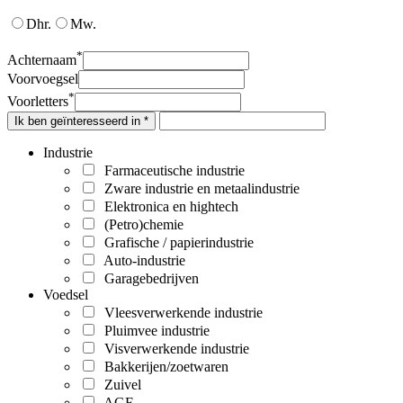
Dhr.
Mw.
*
Achternaam
Voorvoegsel
*
Voorletters
Ik ben geïnteresseerd in *
Industrie
Farmaceutische industrie
Zware industrie en metaalindustrie
Elektronica en hightech
(Petro)chemie
Grafische / papierindustrie
Auto-industrie
Garagebedrijven
Voedsel
Vleesverwerkende industrie
Pluimvee industrie
Visverwerkende industrie
Bakkerijen/zoetwaren
Zuivel
AGF