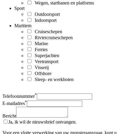
Wegen, startbanen en platforms
Sport
Outdoorsport
Indoorsport
Maritiem
Cruiseschepen
Riviercruiseschepen
Marine
Ferries
Superjachten
Veetransport
Visserij
Offshore
Sleep- en werkboten
*
Telefoonnummer
*
E-mailadres
Bericht
Ja, ik wil de nieuwsbrief ontvangen.
Voor een vlotte verwerking van uw monsteraanvraag, kunt u