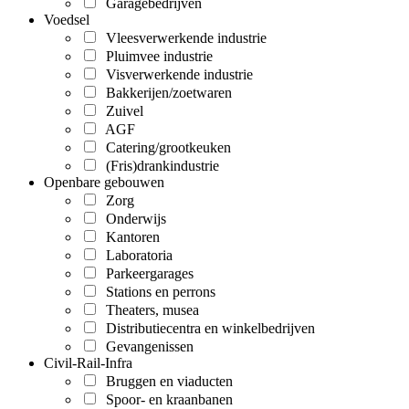
Garagebedrijven
Voedsel
Vleesverwerkende industrie
Pluimvee industrie
Visverwerkende industrie
Bakkerijen/zoetwaren
Zuivel
AGF
Catering/grootkeuken
(Fris)drankindustrie
Openbare gebouwen
Zorg
Onderwijs
Kantoren
Laboratoria
Parkeergarages
Stations en perrons
Theaters, musea
Distributiecentra en winkelbedrijven
Gevangenissen
Civil-Rail-Infra
Bruggen en viaducten
Spoor- en kraanbanen