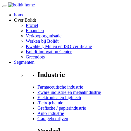
home
Over
Bolidt
Profiel
Financiën
Verkooporganisatie
Werken bij Bolidt
Kwaliteit, Milieu en ISO-certificatie
Bolidt Innovation Center
Greendots
Segmenten
Industrie
Farmaceutische industrie
Zware industrie en metaalindustrie
Elektronica en hightech
(Petro)chemie
Grafische / papierindustrie
Auto-industrie
Garagebedrijven
Voedsel