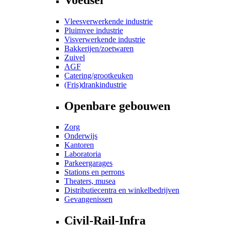
Vleesverwerkende industrie
Pluimvee industrie
Visverwerkende industrie
Bakkerijen/zoetwaren
Zuivel
AGF
Catering/grootkeuken
(Fris)drankindustrie
Openbare gebouwen
Zorg
Onderwijs
Kantoren
Laboratoria
Parkeergarages
Stations en perrons
Theaters, musea
Distributiecentra en winkelbedrijven
Gevangenissen
Civil-Rail-Infra