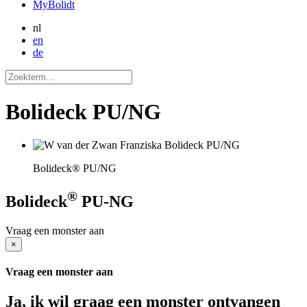
MyBolidt
nl
en
de
Bolideck PU/NG
Bolideck® PU/NG
®
Bolideck
PU-NG
Vraag een monster aan
×
Vraag een monster aan
Ja, ik wil graag een monster ontvangen