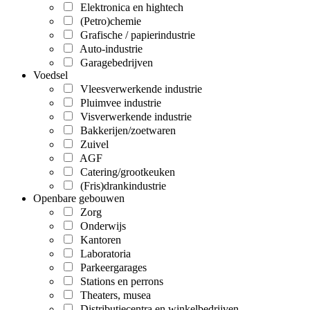
Elektronica en hightech
(Petro)chemie
Grafische / papierindustrie
Auto-industrie
Garagebedrijven
Voedsel
Vleesverwerkende industrie
Pluimvee industrie
Visverwerkende industrie
Bakkerijen/zoetwaren
Zuivel
AGF
Catering/grootkeuken
(Fris)drankindustrie
Openbare gebouwen
Zorg
Onderwijs
Kantoren
Laboratoria
Parkeergarages
Stations en perrons
Theaters, musea
Distributiecentra en winkelbedrijven