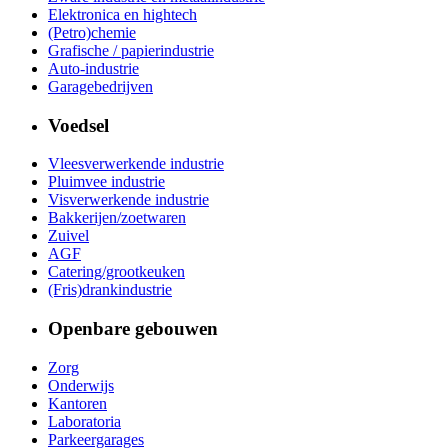
Elektronica en hightech
(Petro)chemie
Grafische / papierindustrie
Auto-industrie
Garagebedrijven
Voedsel
Vleesverwerkende industrie
Pluimvee industrie
Visverwerkende industrie
Bakkerijen/zoetwaren
Zuivel
AGF
Catering/grootkeuken
(Fris)drankindustrie
Openbare gebouwen
Zorg
Onderwijs
Kantoren
Laboratoria
Parkeergarages