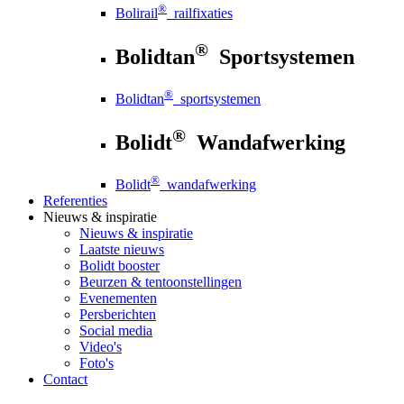
®
Bolirail
railfixaties
®
Bolidtan
Sportsystemen
®
Bolidtan
sportsystemen
®
Bolidt
Wandafwerking
®
Bolidt
wandafwerking
Referenties
Nieuws
& inspiratie
Nieuws
& inspiratie
Laatste nieuws
Bolidt booster
Beurzen & tentoonstellingen
Evenementen
Persberichten
Social media
Video's
Foto's
Contact