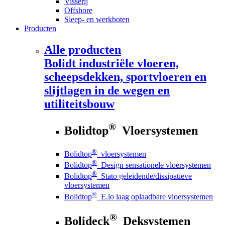
Visserij
Offshore
Sleep- en werkboten
Producten
Alle producten
Bolidt
industriële vloeren,
scheepsdekken, sportvloeren en
slijtlagen in de wegen en
utiliteitsbouw
®
Bolidtop
Vloersystemen
®
Bolidtop
vloersystemen
®
Bolidtop
Design sensationele vloersystemen
®
Bolidtop
Stato geleidende/dissipatieve
vloersystemen
®
Bolidtop
E.lo laag oplaadbare vloersystemen
®
Bolideck
Deksystemen