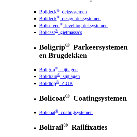
®
Bolideck
deksystemen
®
Bolideck
design deksystemen
®
Boliscreed
levelling deksystemen
®
Bolicast
gietmassa’s
®
Boligrip
Parkeersystemen
en Brugdekken
®
Boligrip
slijtlagen
®
Bolidrain
slijtlagen
®
Bolidtop
Z.OK
®
Bolicoat
Coatingsystemen
®
Bolicoat
coatingsystemen
®
Bolirail
Railfixaties