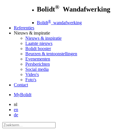
®
Bolidt
Wandafwerking
®
Bolidt
wandafwerking
Referenties
Nieuws
& inspiratie
Nieuws
& inspiratie
Laatste nieuws
Bolidt booster
Beurzen & tentoonstellingen
Evenementen
Persberichten
Social media
Video's
Foto's
Contact
MyBolidt
nl
en
de