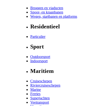
Bruggen en viaducten
Spoor- en kraanbanen
Wegen, startbanen en platforms
Residentieel
Particulier
Sport
Outdoorsport
Indoorsport
Maritiem
Cruiseschepen
Riviercruiseschepen
Marine
Ferries
Superjachten
Veetransport