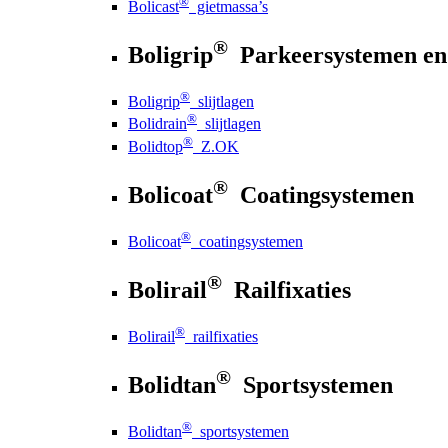
®
Bolicast
gietmassa’s
®
Boligrip
Parkeersystemen en
®
Boligrip
slijtlagen
®
Bolidrain
slijtlagen
®
Bolidtop
Z.OK
®
Bolicoat
Coatingsystemen
®
Bolicoat
coatingsystemen
®
Bolirail
Railfixaties
®
Bolirail
railfixaties
®
Bolidtan
Sportsystemen
®
Bolidtan
sportsystemen