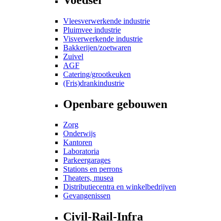
Vleesverwerkende industrie
Pluimvee industrie
Visverwerkende industrie
Bakkerijen/zoetwaren
Zuivel
AGF
Catering/grootkeuken
(Fris)drankindustrie
Openbare gebouwen
Zorg
Onderwijs
Kantoren
Laboratoria
Parkeergarages
Stations en perrons
Theaters, musea
Distributiecentra en winkelbedrijven
Gevangenissen
Civil-Rail-Infra