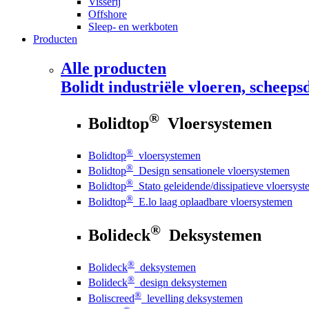
Visserij
Offshore
Sleep- en werkboten
Producten
Alle producten
Bolidt
industriële vloeren, scheepsd
®
Bolidtop
Vloersystemen
®
Bolidtop
vloersystemen
®
Bolidtop
Design sensationele vloersystemen
®
Bolidtop
Stato geleidende/dissipatieve vloersys
®
Bolidtop
E.lo laag oplaadbare vloersystemen
®
Bolideck
Deksystemen
®
Bolideck
deksystemen
®
Bolideck
design deksystemen
®
Boliscreed
levelling deksystemen