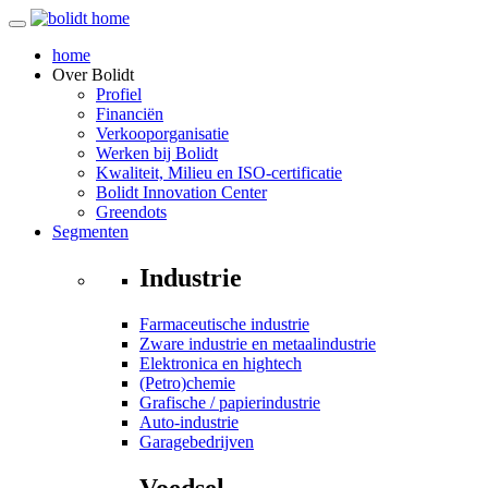
home
Over
Bolidt
Profiel
Financiën
Verkooporganisatie
Werken bij Bolidt
Kwaliteit, Milieu en ISO-certificatie
Bolidt Innovation Center
Greendots
Segmenten
Industrie
Farmaceutische industrie
Zware industrie en metaalindustrie
Elektronica en hightech
(Petro)chemie
Grafische / papierindustrie
Auto-industrie
Garagebedrijven
Voedsel