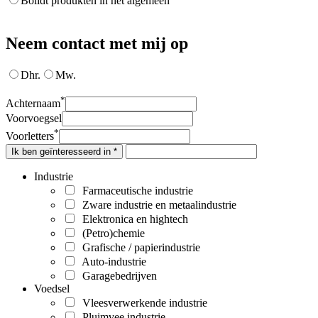
Bolidt produkten in het algemeen
Neem contact met mij op
Dhr.
Mw.
*
Achternaam
Voorvoegsel
*
Voorletters
Ik ben geïnteresseerd in *
Industrie
Farmaceutische industrie
Zware industrie en metaalindustrie
Elektronica en hightech
(Petro)chemie
Grafische / papierindustrie
Auto-industrie
Garagebedrijven
Voedsel
Vleesverwerkende industrie
Pluimvee industrie