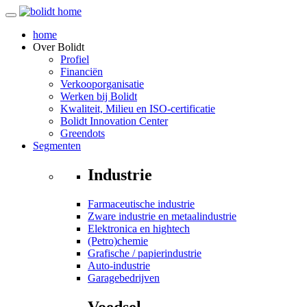
home
Over
Bolidt
Profiel
Financiën
Verkooporganisatie
Werken bij Bolidt
Kwaliteit, Milieu en ISO-certificatie
Bolidt Innovation Center
Greendots
Segmenten
Industrie
Farmaceutische industrie
Zware industrie en metaalindustrie
Elektronica en hightech
(Petro)chemie
Grafische / papierindustrie
Auto-industrie
Garagebedrijven
Voedsel