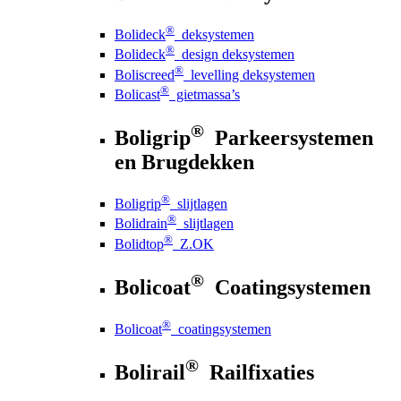
®
Bolideck
deksystemen
®
Bolideck
design deksystemen
®
Boliscreed
levelling deksystemen
®
Bolicast
gietmassa’s
®
Boligrip
Parkeersystemen
en Brugdekken
®
Boligrip
slijtlagen
®
Bolidrain
slijtlagen
®
Bolidtop
Z.OK
®
Bolicoat
Coatingsystemen
®
Bolicoat
coatingsystemen
®
Bolirail
Railfixaties