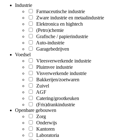
Industrie
Farmaceutische industrie
Zware industrie en metaalindustrie
Elektronica en hightech
(Petro)chemie
Grafische / papierindustrie
Auto-industrie
Garagebedrijven
Voedsel
Vleesverwerkende industrie
Pluimvee industrie
Visverwerkende industrie
Bakkerijen/zoetwaren
Zuivel
AGF
Catering/grootkeuken
(Fris)drankindustrie
Openbare gebouwen
Zorg
Onderwijs
Kantoren
Laboratoria