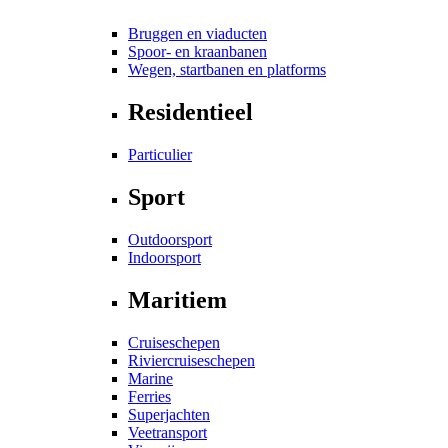
Bruggen en viaducten
Spoor- en kraanbanen
Wegen, startbanen en platforms
Residentieel
Particulier
Sport
Outdoorsport
Indoorsport
Maritiem
Cruiseschepen
Riviercruiseschepen
Marine
Ferries
Superjachten
Veetransport