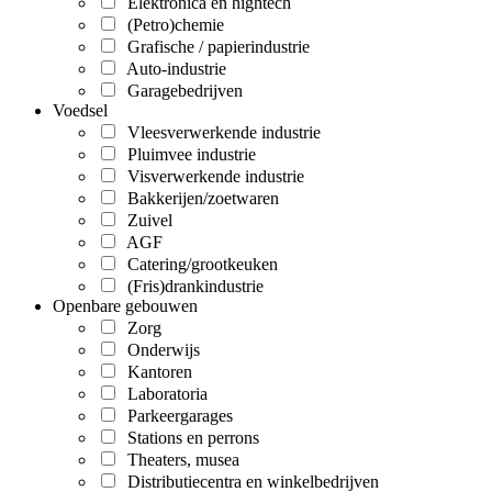
Elektronica en hightech
(Petro)chemie
Grafische / papierindustrie
Auto-industrie
Garagebedrijven
Voedsel
Vleesverwerkende industrie
Pluimvee industrie
Visverwerkende industrie
Bakkerijen/zoetwaren
Zuivel
AGF
Catering/grootkeuken
(Fris)drankindustrie
Openbare gebouwen
Zorg
Onderwijs
Kantoren
Laboratoria
Parkeergarages
Stations en perrons
Theaters, musea
Distributiecentra en winkelbedrijven