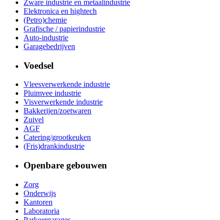
Zware industrie en metaalindustrie
Elektronica en hightech
(Petro)chemie
Grafische / papierindustrie
Auto-industrie
Garagebedrijven
Voedsel
Vleesverwerkende industrie
Pluimvee industrie
Visverwerkende industrie
Bakkerijen/zoetwaren
Zuivel
AGF
Catering/grootkeuken
(Fris)drankindustrie
Openbare gebouwen
Zorg
Onderwijs
Kantoren
Laboratoria
Parkeergarages