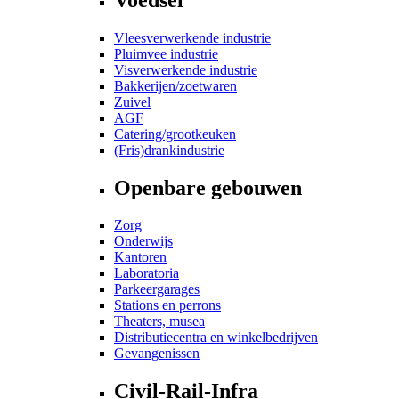
Vleesverwerkende industrie
Pluimvee industrie
Visverwerkende industrie
Bakkerijen/zoetwaren
Zuivel
AGF
Catering/grootkeuken
(Fris)drankindustrie
Openbare gebouwen
Zorg
Onderwijs
Kantoren
Laboratoria
Parkeergarages
Stations en perrons
Theaters, musea
Distributiecentra en winkelbedrijven
Gevangenissen
Civil-Rail-Infra