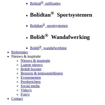
®
Bolirail
railfixaties
®
Bolidtan
Sportsystemen
®
Bolidtan
sportsystemen
®
Bolidt
Wandafwerking
®
Bolidt
wandafwerking
Referenties
Nieuws
& inspiratie
Nieuws
& inspiratie
Laatste nieuws
Bolidt booster
Beurzen & tentoonstellingen
Evenementen
Persberichten
Social media
Video's
Foto's
Contact