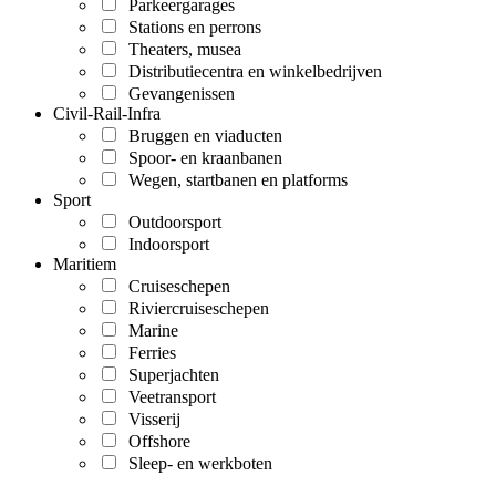
Parkeergarages
Stations en perrons
Theaters, musea
Distributiecentra en winkelbedrijven
Gevangenissen
Civil-Rail-Infra
Bruggen en viaducten
Spoor- en kraanbanen
Wegen, startbanen en platforms
Sport
Outdoorsport
Indoorsport
Maritiem
Cruiseschepen
Riviercruiseschepen
Marine
Ferries
Superjachten
Veetransport
Visserij
Offshore
Sleep- en werkboten