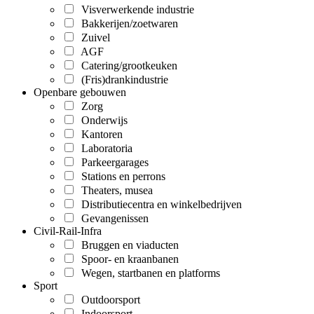
Visverwerkende industrie
Bakkerijen/zoetwaren
Zuivel
AGF
Catering/grootkeuken
(Fris)drankindustrie
Openbare gebouwen
Zorg
Onderwijs
Kantoren
Laboratoria
Parkeergarages
Stations en perrons
Theaters, musea
Distributiecentra en winkelbedrijven
Gevangenissen
Civil-Rail-Infra
Bruggen en viaducten
Spoor- en kraanbanen
Wegen, startbanen en platforms
Sport
Outdoorsport
Indoorsport