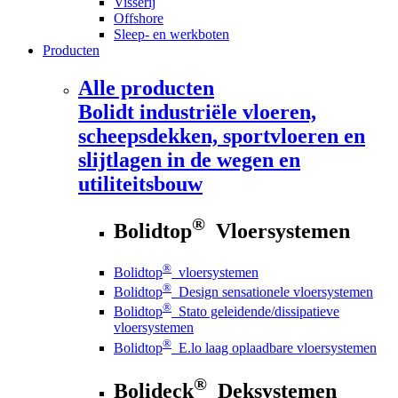
Visserij
Offshore
Sleep- en werkboten
Producten
Alle producten
Bolidt
industriële vloeren,
scheepsdekken, sportvloeren en
slijtlagen in de wegen en
utiliteitsbouw
®
Bolidtop
Vloersystemen
®
Bolidtop
vloersystemen
®
Bolidtop
Design sensationele vloersystemen
®
Bolidtop
Stato geleidende/dissipatieve
vloersystemen
®
Bolidtop
E.lo laag oplaadbare vloersystemen
®
Bolideck
Deksystemen